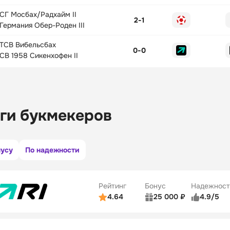
СГ Мосбах/Радхайм II
2
-
1
Германия Обер-Роден III
ТСВ Вибельсбах
0
-
0
СВ 1958 Сикенхофен II
ги букмекеров
нусу
По надежности
Рейтинг
Бонус
Надежност
4.64
25 000 ₽
4.9/5
ьзователей
5/5
Коэффициенты
ве
5/5
Удобство платежей