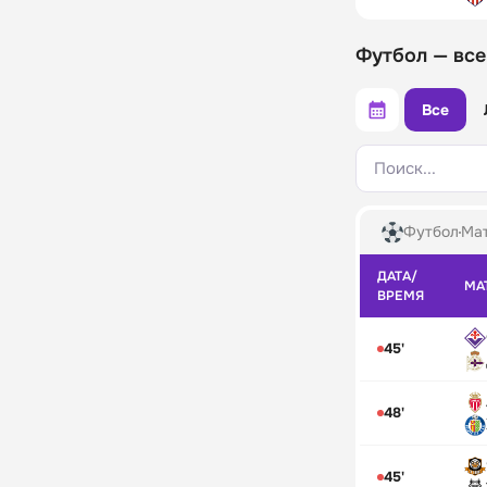
Футбол — все
Все
Поиск...
Футбол
Мат
ДАТА/
МА
ВРЕМЯ
45'
48'
45'