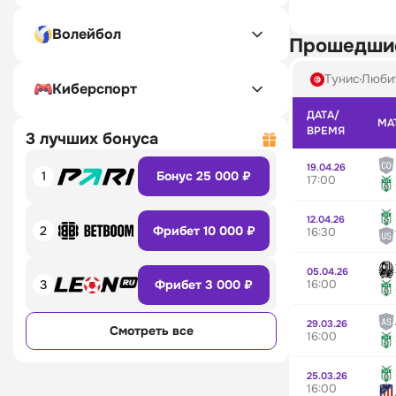
Волейбол
Прошедши
Тунис
Любит
Киберспорт
ДАТА/
МА
ВРЕМЯ
3 лучших бонуса
19.04.26
1
Бонус 25 000 ₽
17:00
12.04.26
2
Фрибет 10 000 ₽
16:30
05.04.26
16:00
3
Фрибет 3 000 ₽
29.03.26
Смотреть все
16:00
25.03.26
16:00