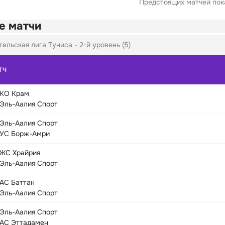
Предстоящих матчей пока
е матчи
ельская лига Туниса - 2-й уровень (5)
ТЧ
КО Крам
Эль-Аалия Спорт
Эль-Аалия Спорт
УС Борж-Амри
ЖС Храйрия
Эль-Аалия Спорт
АС Баттан
Эль-Аалия Спорт
Эль-Аалия Спорт
АС Эттадамен