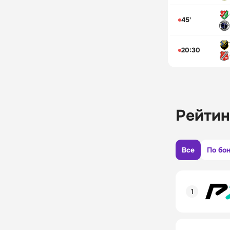
45'
20:30
Рейтин
Все
По бо
Рейтинг пол
Линия в лай