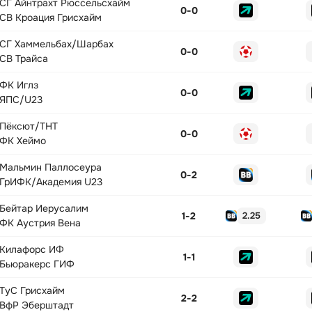
СГ Айнтрахт Рюссельсхайм
0
-
0
СВ Кроация Грисхайм
СГ Хаммельбах/Шарбах
0
-
0
СВ Трайса
ФК Иглз
0
-
0
ЯПС/U23
Пёксют/ТНТ
0
-
0
ФК Хеймо
Мальмин Паллосеура
0
-
2
ГрИФК/Академия U23
Бейтар Иерусалим
1
-
2
2.25
ФК Аустрия Вена
Килафорс ИФ
1
-
1
Бьюракерс ГИФ
ТуС Грисхайм
2
-
2
ВфР Эберштадт