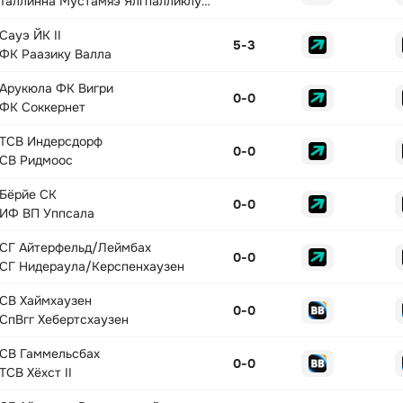
Таллинна Мустамяэ Ялгпалликлуби
Сауэ ЙК II
5
-
3
ФК Раазику Валла
Арукюла ФК Вигри
0
-
0
ФК Соккернет
ТСВ Индерсдорф
0
-
0
СВ Ридмоос
Бёрйе СК
0
-
0
ИФ ВП Уппсала
СГ Айтерфельд/Леймбах
0
-
0
СГ Нидераула/Керспенхаузен
СВ Хаймхаузен
0
-
0
СпВгг Хебертсхаузен
СВ Гаммельсбах
0
-
0
ТСВ Хёхст II