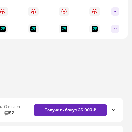
ь
Отзывов
Получить бонус 25 000 ₽
52
5/5
Линия в прематче
4/5
4/5
Служба поддержки
5/5