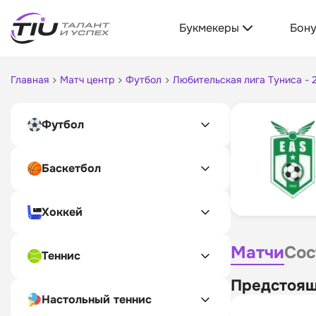
Букмекеры
Бон
Главная
Матч центр
Футбол
Любительская лига Туниса - 
Футбол
Баскетбол
Хоккей
Матчи
Сос
Теннис
Предстоящ
Настольный теннис