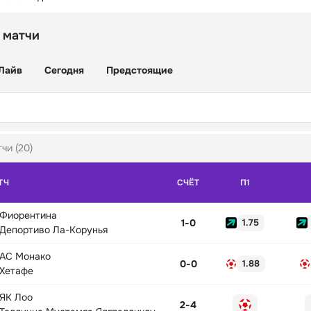
 матчи
Лайв
Сегодня
Предстоящие
чи (20)
ТЧ
СЧЁТ
П1
Фиорентина
1
-
0
1.75
Депортиво Ла-Корунья
АС Монако
0
-
0
1.88
Хетафе
ЯК Лоо
2
-
4