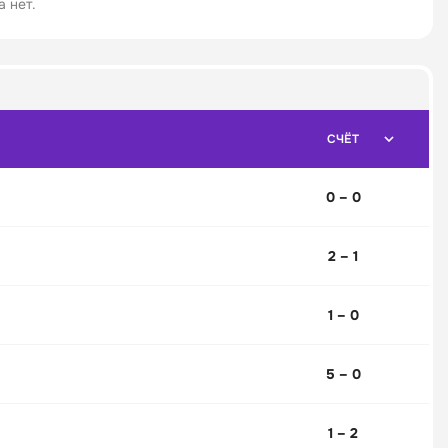
 нет.
СЧЁТ
0 – 0
2 – 1
1 – 0
5 – 0
1 – 2