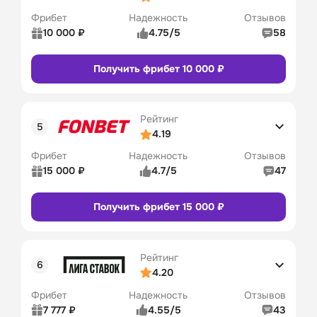
Удобство платежей
4/5
Фрибет
Надежность
Отзывов
Служба поддержки
5/5
10 000 ₽
4.75/5
58
Бонусы и акции
4/5
Рейтинг 
5/5
Получить фрибет 10 000 ₽
пользователей
Промокод
Бонусы
Коэффициенты
4/5
34
Линия в прематче
4/5
Рейтинг
Линия в лайве
Сайт
Приложение
4/5
4.19
Удобство платежей
4/5
Фрибет
Надежность
Отзывов
Служба поддержки
4/5
15 000 ₽
4.7/5
47
Бонусы и акции
5/5
Рейтинг 
5/5
Получить фрибет 15 000 ₽
пользователей
Промокод
Бонусы
Коэффициенты
4/5
10
Линия в прематче
4/5
Рейтинг
Линия в лайве
Сайт
Приложение
4/5
4.20
Удобство платежей
4/5
Фрибет
Надежность
Отзывов
Служба поддержки
5/5
7 777 ₽
4.55/5
43