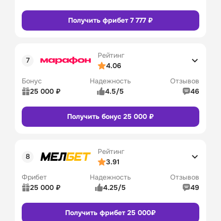
Бонусы и акции
4/5
Рейтинг 
5/5
Получить фрибет 7 777 ₽
пользователей
Промокод
Бонусы
Коэффициенты
4/5
10
Линия в прематче
4/5
Рейтинг
Сайт
Приложение
Линия в лайве
4/5
4.06
Удобство платежей
4/5
Бонус
Надежность
Отзывов
Служба поддержки
4/5
25 000 ₽
4.5/5
46
Бонусы и акции
5/5
Рейтинг 
5/5
Получить бонус 25 000 ₽
пользователей
Бонусы
17
Коэффициенты
4/5
Сайт
Приложение
Линия в прематче
4/5
Рейтинг
Линия в лайве
4/5
3.91
Удобство платежей
4/5
Фрибет
Надежность
Отзывов
Служба поддержки
4/5
25 000 ₽
4.25/5
49
Бонусы и акции
4/5
Рейтинг 
5/5
Получить фрибет 25 000₽
пользователей
Промокод
Бонусы