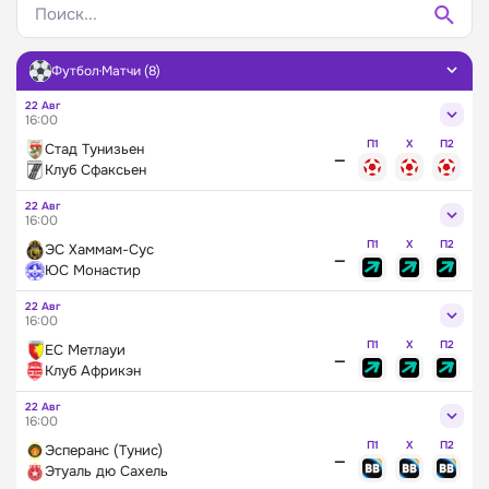
Букмекеры для ставок на киберспорт
НБА
НБА
Baltbet
Поиск...
Букмекеры для профессиональных игроков
Единая Лига ВТБ
Единая Лига ВТБ
24Бет
Букмекеры для ставок на футбол
Евролига
Евролига
Футбол
Матчи (8)
WNBA
WNBA
Суперлига
Суперлига
22 Авг
16:00
Теннис
Теннис
П1
X
П2
Стад Тунизьен
US Open 2026 ATP
ATP
—
Клуб Сфаксьен
US Open 2026 WTA
WTA
Настольный теннис
Cincinnati ATP
22 Авг
16:00
Cincinnati WTA
Челленджер
П1
X
П2
ЭС Хаммам-Сус
Настольный теннис
Лига Про
—
ЮС Монастир
Чемпионат мира
Setka Cup
Волейбол
Кубок мира
22 Авг
16:00
Чемпионат Европы
Лига Наций
П1
X
П2
ЕС Метлауи
WTT Champions Yokohama, MS
Суперлига России
—
Клуб Африкэн
Киберспорт
WTT Champions Yokohama, WS
Europe Smash Sweden, WS
IEM Cologne
22 Авг
16:00
Europe Smash Sweden, MS
The International
П1
X
П2
Эсперанс (Тунис)
Волейбол
—
Этуаль дю Сахель
Лига Наций