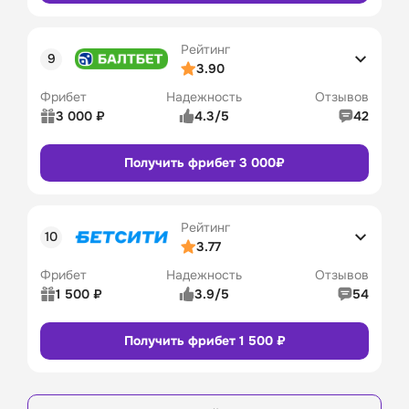
Коэффициенты
4/5
15
Линия в прематче
4/5
Рейтинг
Линия в лайве
Сайт
Приложение
3/5
3.90
Удобство платежей
4/5
Фрибет
Надежность
Отзывов
Служба поддержки
4/5
3 000 ₽
4.3/5
42
Бонусы и акции
4/5
Рейтинг 
5/5
Получить фрибет 3 000₽
пользователей
Промокод
Бонусы
Коэффициенты
4/5
16
Линия в прематче
4/5
Рейтинг
Линия в лайве
Сайт
Приложение
3/5
3.77
Удобство платежей
4/5
Фрибет
Надежность
Отзывов
Служба поддержки
4/5
1 500 ₽
3.9/5
54
Бонусы и акции
4/5
Рейтинг 
5/5
Получить фрибет 1 500 ₽
пользователей
Промокод
Бонусы
Коэффициенты
3/5
8
Линия в прематче
3/5