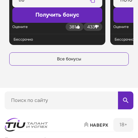
Получить бонус
П
381
433
Оцените
Оцените
Бессрочно
Бессрочно
Все бонусы
Поиск по матч-центру
18+
НАВЕРХ