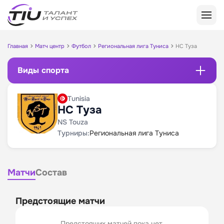
Главная
Матч центр
Футбол
Региональная лига Туниса
НС Туза
Популярные БК
Виды спорта
Пари
По букмекеру
БетБум
Леон
Pari
Tunisia
Приложения для Android
Винлайн
BetBoom
НС Туза
Фонбет
Leon
Пари
NS Touza
Виды спорта
Марафон
Winline
БетБум
Турниры:
Региональная лига Туниса
Бетсити
Fonbet
Леон
Баскетбол
Статьи о БК
Мелбет
Лига Ставок
Винлайн
Киберспорт
Winline
Лига Ставок
Марафон
Фонбет
Теннис
Матчи
Состав
База знаний
По видам спорта
Олимпбет
Бет-М
Марафон
Хоккей
Виды ставок
Тенниси
Baltbet
Бетсити
Футбол
Футбол
Футбол
По видам спорта
Основы ставок
Балтбет
Melbet
Мелбет
Хоккей
Предстоящие матчи
Евролига
Сервисы
Бет-М
Olimpbet
Лига Ставок
Баскетбол
Футбол
Виды спорта
Кубок России
Беттери
Tennisi
Олимпбет
Теннис
Хоккей
Предстоящих матчей пока нет.