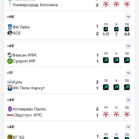
Универсидад Католика
3
46'
П1
X
П2
1
ФК ЛеКи
АСЕ
2
1.17
7
9.5
45'
П1
X
П2
1
Ваасан ИФК
Сундом ИФ
1
71'
П1
X
П2
2
Куму
ФК Пели-Кархут
1
49'
П1
X
П2
2
Котаярвен Палло
«Эдустус» ИПС
1
46'
П1
X
П2
1
ВГ-62