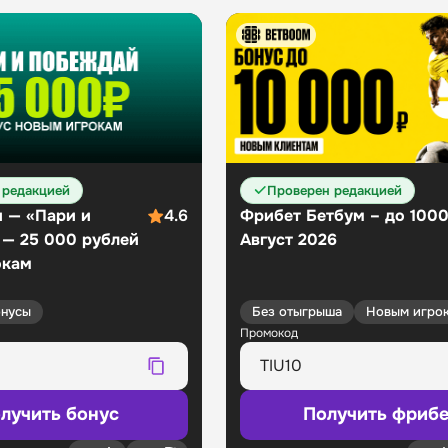
 редакцией
Проверен редакцией
 — «Пари и
4.6
Фрибет Бетбум – до 100
 — 25 000 рублей
Август 2026
окам
нусы
Без отыгрыша
Новым игро
Промокод
лучить бонус
Получить фрибе