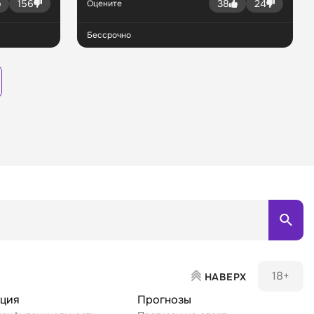
156
38
24
Оцените
Бессрочно
18+
НАВЕРХ
ция
Прогнозы