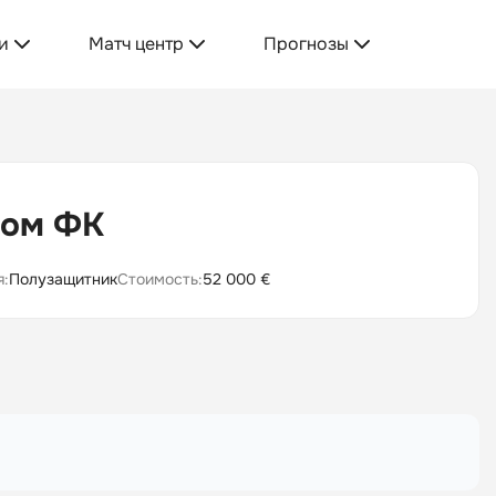
и
Матч центр
Прогнозы
оом ФК
я:
Полузащитник
Стоимость:
52 000 €