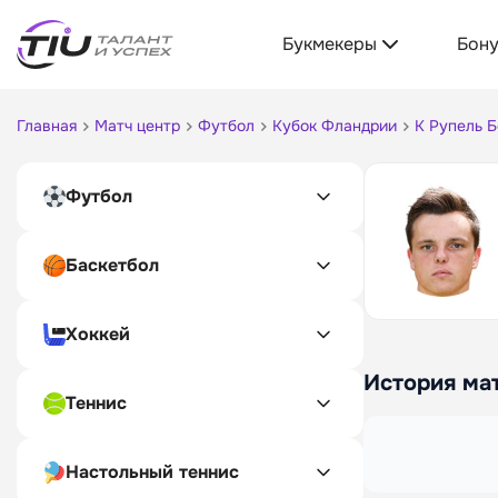
Букмекеры
Бон
Главная
Матч центр
Футбол
Кубок Фландрии
К Рупель 
Футбол
Баскетбол
Хоккей
История ма
Теннис
Настольный теннис