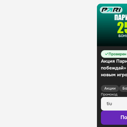
Проверен
Акция Пари
побеждай»
новым игр
Акции
Бо
Промокод
По