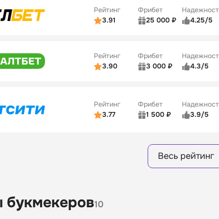
Рейтинг
Фрибет
Надежност
ции
4/5
3.91
25 000 ₽
4.25/5
ьзователей
5/5
Коэффициенты
Бонусы
ве
3/5
Удобство платежей
15
Рейтинг
Фрибет
Надежност
ции
4/5
3.90
3 000 ₽
4.3/5
ьзователей
5/5
Коэффициенты
Бонусы
ве
3/5
Удобство платежей
16
Рейтинг
Фрибет
Надежност
ции
4/5
3.77
1 500 ₽
3.9/5
Бонусы
ьзователей
5/5
Коэффициенты
8
ве
4/5
Удобство платежей
Весь рейтинг
ции
4/5
Бонусы
13
 букмекеров
10