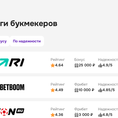
ги букмекеров
нусу
По надежности
Рейтинг
Бонус
Надежност
4.64
25 000 ₽
4.9/5
ьзователей
5/5
Коэффициенты
ве
5/5
Удобство платежей
Рейтинг
Фрибет
Надежност
ции
5/5
4.49
10 000 ₽
4.85/5
ьзователей
5/5
Коэффициенты
Бонусы
ве
5/5
Удобство платежей
22
Рейтинг
Фрибет
Надежност
ции
5/5
4.36
3 000 ₽
4.8/5