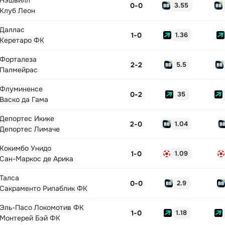
Нэшвилл
0
-
0
3.55
Клуб Леон
Даллас
1
-
0
1.36
Керетаро ФК
Форталеза
2
-
2
5.5
Палмейрас
Флуминенсе
0
-
2
35
Васко да Гама
Депортес Икике
2
-
0
1.04
Депортес Лимаче
Кокимбо Унидо
1
-
0
1.09
Сан-Маркос де Арика
Талса
0
-
0
2.9
Сакраменто Рипаблик ФК
Эль-Пасо Локомотив ФК
1
-
0
1.18
Монтерей Бэй ФК