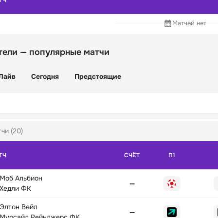
ТЧ
Матчей нет
тели — популярные матчи
Лайв
Сегодня
Предстоящие
чи (20)
ТЧ
СЧЁТ
П1
Моб Альбион
—
Хедли ФК
Элтон Вейл
—
Мурсайд Рейнджерс ФК