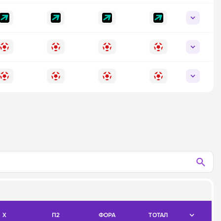
X
П2
ФОРА
ТОТАЛ