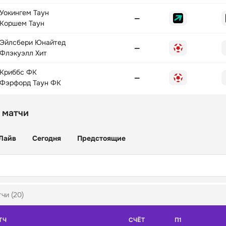
Уокингем Таун
—
Коршем Таун
Эйлсбери Юнайтед
—
Флэкуэлл Хит
Криббс ФК
—
Фэрфорд Таун ФК
 матчи
Лайв
Сегодня
Предстоящие
чи (20)
ТЧ
СЧЁТ
П1