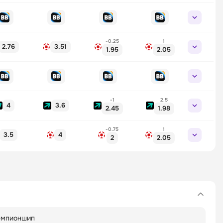
-0.25
1
2.76
3.51
1.95
2.05
-1
2.5
4
3.6
2.45
1.98
-0.75
1
3.5
4
2
2.05
емпионшип