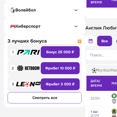
МА
ВРЕМЯ
Волейбол
Киберспорт
Англия Люби
3 лучших бонуса
Все
1
Бонус 25 000 ₽
Поиск...
2
Фрибет 10 000 ₽
Футбол
Мат
ДАТА/
МА
3
Фрибет 3 000 ₽
ВРЕМЯ
Смотреть все
22:00
7 Авг
21:00