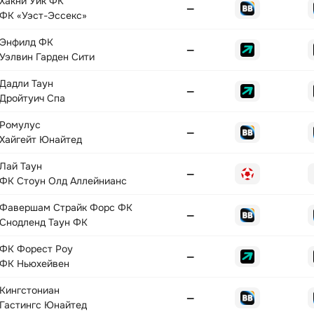
Хакни Уик ФК
—
ФК «Уэст-Эссекс»
Энфилд ФК
—
Уэлвин Гарден Сити
Дадли Таун
—
Дройтуич Спа
Ромулус
—
Хайгейт Юнайтед
Лай Таун
—
ФК Стоун Олд Аллейнианс
Фавершам Страйк Форс ФК
—
Снодленд Таун ФК
ФК Форест Роу
—
ФК Ньюхейвен
Кингстониан
—
Гастингс Юнайтед