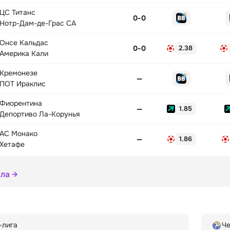
ЦС Титанс
0
-
0
Нотр-Дам-де-Грас СА
Онсе Кальдас
0
-
0
2.38
Америка Кали
Кремонезе
—
ПОТ Ираклис
Фиорентина
—
1.85
Депортиво Ла-Корунья
АС Монако
—
1.86
Хетафе
ола →
-лига
Ч