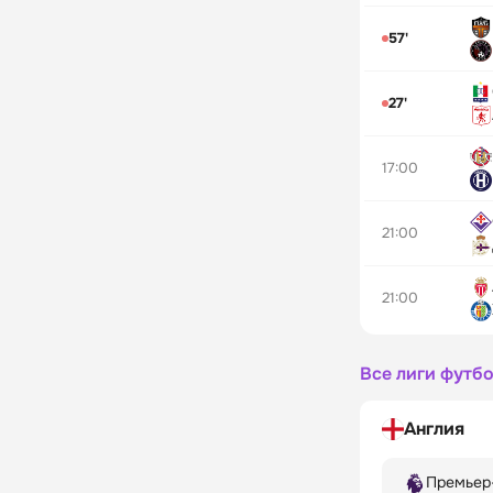
57'
27'
17:00
21:00
21:00
Все лиги футб
Англия
Премьер