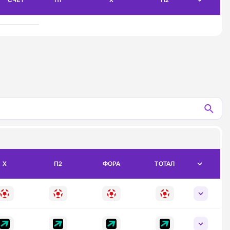
СЧЁТ
П1
X
П2
X
П2
ФОРА
ТОТАЛ