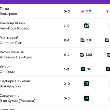
Тигре
0
-
0
5.9
Бельграно
Ричмонд Кикерс
2
-
0
Нью-Йорк Космос
Монтеррей
0
-
1
7.8
Орландо Сити
Интер Майами
4
-
2
1.02
Атлетико Сан-Луис
Умесит
1
-
2
32
Олимпия
Садбери Сайклонс
0
-
0
Вон Адзурри
Санхустино
0
-
3
9 де Хулио (Рафаэла)