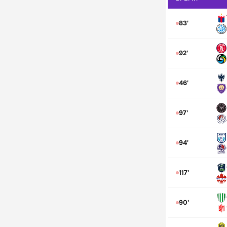
83'
92'
46'
97'
94'
117'
90'