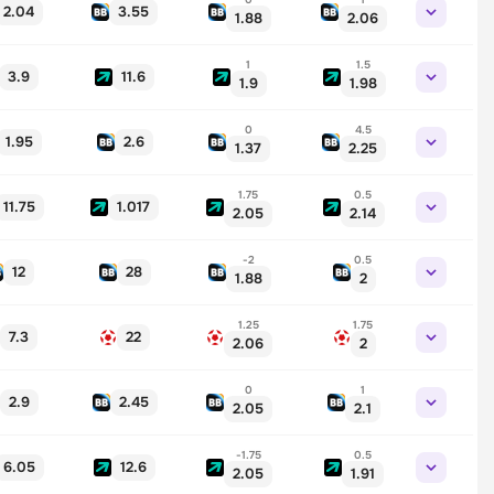
2.04
3.55
1.88
2.06
1
1.5
3.9
11.6
1.9
1.98
0
4.5
1.95
2.6
1.37
2.25
1.75
0.5
11.75
1.017
2.05
2.14
-2
0.5
12
28
1.88
2
1.25
1.75
7.3
22
2.06
2
0
1
2.9
2.45
2.05
2.1
-1.75
0.5
6.05
12.6
2.05
1.91