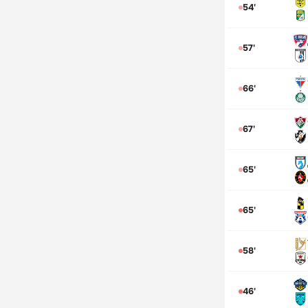
54'
57'
66'
67'
65'
65'
58'
46'