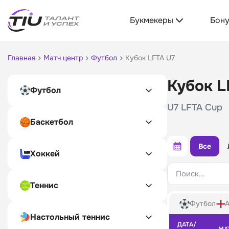
Букмекеры
Бон
Главная
Матч центр
Футбол
Кубок LFTA U7
Кубок L
Футбол
U7 LFTA Cup
Баскетбол
Все
Хоккей
Поиск...
Теннис
Футбол
А
Настольный теннис
ДАТА/