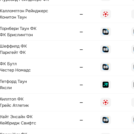
Калломптон Рейнджерс
—
Хонитон Таун
Торнбери Таун ФК
—
ФК Брислингтон
Шеффилд ФК
—
Паркгейт ФК
ФК Бутл
—
Честер Номадс
Тетфорд Таун
—
Яксли
Хиллтоп ФК
—
Грейс Атлетик
Уайт Энсайн ФК
—
Хейбридж Свифтс