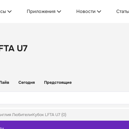
усы
Приложения
Новости
Стать
FTA U7
Лайв
Сегодня
Предстоящие
нглия Любители
Кубок LFTA U7 (0)