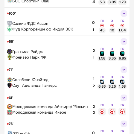
БСС Спортинг Клаб
4
5.3
3.05
1.79
100'
П1
X
П2
0
Салкия ФДС Ассон
Фуд Корпорейшн оф Индия ЗСК
1
45
10
1.04
66'
П1
X
П2
2
Гранвилл Рейдж
Фрейзер Парк ФК
1
1.58
3.35
6.85
71'
П1
X
П2
1
Солсбери Юнайтед
Саут Аделаида Пантерс
2
6.85
3.25
1.58
61'
П1
X
П2
2
Молодежная команда Айекире/Гбоньин
Молодежная команда Икере
2
76'
П1
X
П2
0
Д'Пис ФА