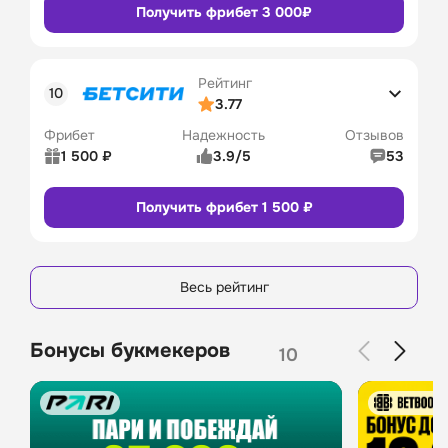
5/5
Получить фрибет 3 000₽
пользователей
Промокод
Бонусы
Коэффициенты
4/5
16
Линия в прематче
4/5
Рейтинг
Линия в лайве
Сайт
Приложение
3/5
3.77
Удобство платежей
4/5
Фрибет
Надежность
Отзывов
Служба поддержки
4/5
1 500 ₽
3.9/5
53
Бонусы и акции
4/5
Рейтинг 
5/5
Получить фрибет 1 500 ₽
пользователей
Промокод
Бонусы
Коэффициенты
3/5
8
Линия в прематче
3/5
Линия в лайве
Сайт
Приложение
4/5
Весь рейтинг
Удобство платежей
4/5
Служба поддержки
4/5
Бонусы букмекеров
10
Бонусы и акции
4/5
Промокод
Бонусы
13