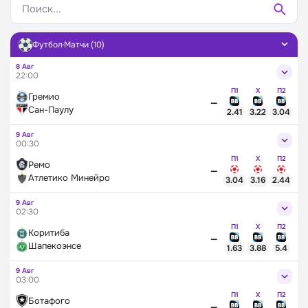
Букмекеры для ставок на киберспорт
НБА
НБА
Baltbet
Поиск...
Букмекеры для профессиональных игроков
Единая Лига ВТБ
Единая Лига ВТБ
24Бет
Букмекеры для ставок на футбол
Евролига
Евролига
Футбол
Матчи (10)
WNBA
WNBA
Суперлига
Суперлига
8 Авг
22:00
Теннис
Теннис
П1
X
П2
Гремио
US Open 2026 ATP
ATP
—
Сан-Паулу
US Open 2026 WTA
WTA
2.41
3.22
3.04
Настольный теннис
Cincinnati ATP
9 Авг
Cincinnati WTA
Челленджер
00:30
Настольный теннис
Лига Про
П1
X
П2
Ремо
—
Чемпионат мира
Setka Cup
Атлетико Минейро
3.04
3.16
2.44
Волейбол
Кубок мира
9 Авг
Чемпионат Европы
Лига Наций
02:30
WTT Champions Yokohama, MS
Суперлига России
П1
X
П2
Коритиба
Киберспорт
WTT Champions Yokohama, WS
—
Шапекоэнсе
1.63
3.88
5.4
Europe Smash Sweden, WS
IEM Cologne
Europe Smash Sweden, MS
The International
9 Авг
03:00
Волейбол
П1
X
П2
Ботафого
Лига Наций
—