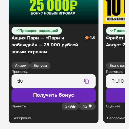
Сайт
Приложение
Проверен редакцией
Провере
Акция Пари — «Пари и
4.6
Фрибет Б
побеждай» — 25 000 рублей
Август 20
новым игрокам
Акции
Бонусы
Без отыгр
Промокод
Промокод
Получить бонус
П
379
431
Оцените
Оцените
Бессрочно
Бессрочно