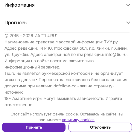
Лига Ставок
Пари
Информация
Leon
Мелбет
БетБум
Winline
Политика конфиденциальности
Прогнозы
Бетсити
Леон
Fonbet
Политика cookies
Марафон
© 2015 - 2026 ИА "TIU.RU"
Винлайн
Прогнозы на спорт
Марафон
Пользовательское соглашение
Наименование средства массовой информации: ТИУ.ру.
Фонбет
Фонбет
Футбол
Адрес редакции: 141410, Московская обл, г.о. Химки, г Химки,
Betcity
Согласие на обработку персональных данных
ул. Дружбы. Адрес электронной почты редакции: info@tiu.ru.
Винлайн
Марафон
Хоккей
Информация на сайте носит исключительно
Melbet
Контакты
информационный характер.
Бетсити
Баскетбол
Tiu.ru не является букмекерской конторой и не организует
Лига Ставок
Вакансии
игры на деньги • Перепечатка материалов без согласования
Мелбет
Теннис
допустима при наличии dofollow-ссылки на страницу-
Olimpbet
Блог
источник
Лига ставок
Настольный теннис
18+ Азартные игры могут вызывать зависимость. Играйте
Архив
ответственно.
Олимпбет
Волейбол
TIU в соцсетях:
Новости
Этот сайт использует файлы cookie. Оставаясь на сайте, вы
Киберспорт
принимаете
политику cookies
.
Карта сайта
Принять
Отклонить
Бонус 25 000 ₽
Фрибет 10 000 ₽
РПЛ