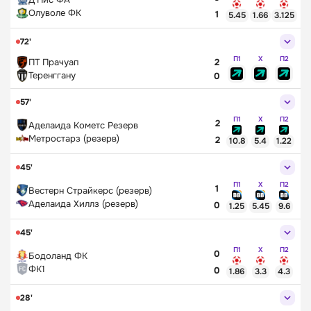
Олуволе ФК
1
5.45
1.66
3.125
72'
П1
X
П2
2
ПТ Прачуап
Теренггану
0
57'
П1
X
П2
2
Аделаида Кометс Резерв
Метростарз (резерв)
2
10.8
5.4
1.22
45'
П1
X
П2
1
Вестерн Страйкерс (резерв)
Аделаида Хиллз (резерв)
0
1.25
5.45
9.6
45'
П1
X
П2
0
Бодоланд ФК
ФК1
0
1.86
3.3
4.3
28'