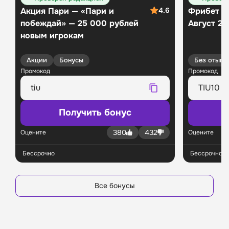
Акция Пари — «Пари и
4.6
Фрибет Б
побеждай» — 25 000 рублей
Август 20
новым игрокам
Акции
Бонусы
Без отыгр
Промокод
Промокод
Получить бонус
П
380
432
Оцените
Оцените
Бессрочно
Бессрочно
Все бонусы