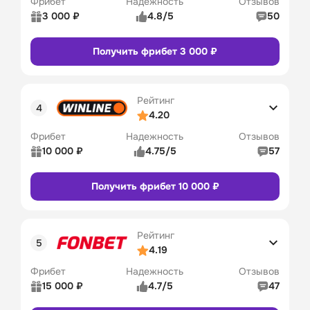
Фрибет
Надежность
Отзывов
Служба поддержки
4/5
3 000 ₽
4.8/5
50
Бонусы и акции
5/5
Рейтинг 
5/5
Получить фрибет 3 000 ₽
пользователей
Промокод
Бонусы
Коэффициенты
5/5
42
Линия в прематче
5/5
Рейтинг
Линия в лайве
Сайт
Приложение
3/5
4.20
Удобство платежей
4/5
Фрибет
Надежность
Отзывов
Служба поддержки
5/5
10 000 ₽
4.75/5
57
Бонусы и акции
4/5
Рейтинг 
5/5
Получить фрибет 10 000 ₽
пользователей
Промокод
Бонусы
Коэффициенты
4/5
34
Линия в прематче
4/5
Рейтинг
Линия в лайве
Сайт
Приложение
4/5
4.19
Удобство платежей
4/5
Фрибет
Надежность
Отзывов
Служба поддержки
4/5
15 000 ₽
4.7/5
47
Бонусы и акции
5/5
Рейтинг 