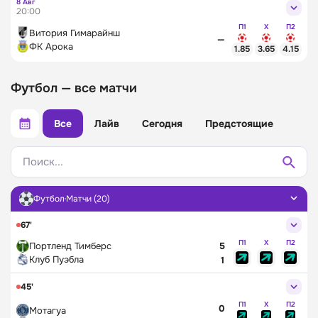
8 Авг
20:00
П1
X
П2
Витория Гимарайнш
—
ФК Арока
1.85
3.65
4.15
Футбол — все матчи
Все
Лайв
Сегодня
Предстоящие
Поиск...
Футбол
Матчи (20)
67'
П1
X
П2
5
Портленд Тимберс
Клуб Пуэбла
1
45'
П1
X
П2
0
Мотагуа