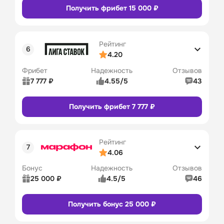
5/5
Получить фрибет 15 000 ₽
пользователей
Промокод
Бонусы
Коэффициенты
4/5
10
Линия в прематче
4/5
Рейтинг
Линия в лайве
Сайт
Приложение
4/5
4.20
Удобство платежей
4/5
Фрибет
Надежность
Отзывов
Служба поддержки
5/5
7 777 ₽
4.55/5
43
Бонусы и акции
4/5
Рейтинг 
5/5
Получить фрибет 7 777 ₽
пользователей
Промокод
Бонусы
Коэффициенты
4/5
10
Линия в прематче
4/5
Рейтинг
Сайт
Приложение
Линия в лайве
4/5
4.06
Удобство платежей
4/5
Бонус
Надежность
Отзывов
Служба поддержки
4/5
25 000 ₽
4.5/5
46
Бонусы и акции
5/5
Рейтинг 
5/5
Получить бонус 25 000 ₽
пользователей
Бонусы
17
Коэффициенты
4/5