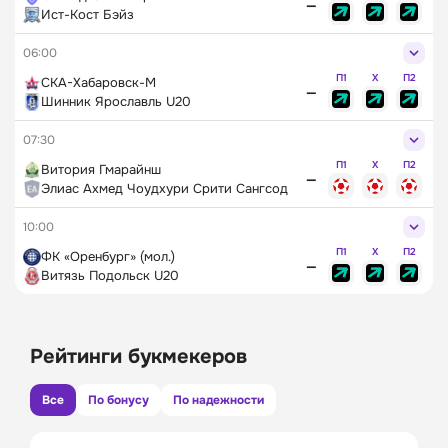
—
Ист-Кост Бэйз
06:00
П1
X
П2
СКА-Хабаровск-М
—
Шинник Ярославль U20
07:30
П1
X
П2
Витория Гмарайнш
—
Элиас Ахмед Чоудхури Срити Сангсод
10:00
П1
X
П2
ФК «Оренбург» (мол.)
—
Витязь Подольск U20
Рейтинги букмекеров
Все
По бонусу
По надежности