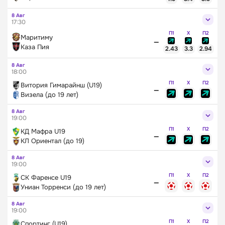
Чемпионат мира
8 Авг
Суперлига России
17:30
Чемпионат Европы
П1
X
П2
Маритиму
Киберспорт
—
Каза Пия
2.43
3.3
2.94
IEM Cologne
The International
8 Авг
18:00
Esports World Cup Counter Strike
П1
X
П2
Витория Гимарайнш (U19)
—
Визела (до 19 лет)
8 Авг
19:00
П1
X
П2
КД Мафра U19
—
КЛ Ориентал (до 19)
8 Авг
19:00
П1
X
П2
СК Фаренсе U19
—
Униан Торренси (до 19 лет)
8 Авг
19:00
П1
X
П2
Спортинг (U19)