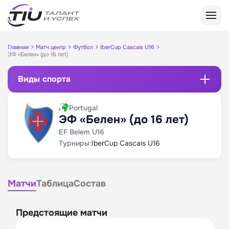
Главная
Матч центр
Футбол
IberCup Cascais U16
ЭФ «Белен» (до 16 лет)
Популярные БК
Пари
Виды спорта
По букмекеру
БетБум
Леон
Pari
Приложения для Android
Винлайн
BetBoom
Portugal
ЭФ «Белен» (до 16 лет)
Фонбет
Leon
Пари
Виды спорта
Марафон
Winline
БетБум
EF Belem U16
Бетсити
Fonbet
Леон
Баскетбол
Турниры:
IberCup Cascais U16
Статьи о БК
Мелбет
Лига Ставок
Винлайн
Киберспорт
Winline
Лига Ставок
Марафон
Фонбет
Теннис
База знаний
По видам спорта
Олимпбет
Бет-М
Марафон
Хоккей
Матчи
Таблица
Состав
Виды ставок
Тенниси
Baltbet
Бетсити
Футбол
Футбол
Футбол
По видам спорта
Основы ставок
Балтбет
Melbet
Мелбет
Хоккей
Предстоящие матчи
Евролига
Сервисы
Бет-М
Olimpbet
Лига Ставок
Баскетбол
Футбол
Виды спорта
Кубок России
Беттери
Tennisi
Олимпбет
Теннис
Хоккей