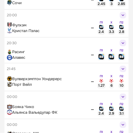
Сочи
2.45
3
2.85
20:00
П1
X
П2
Фулхэм
—
Кристал Пэлас
2.4
3.3
2.8
20:30
П1
X
П2
Расинг
—
Алавес
21:45
П1
X
П2
Вулверхэмптон Уондерерс
—
Порт Вейл
1.27
6
10
00:00
П1
X
П2
Бояка Чико
—
Альянса Вальедупар ФК
2.4
2.9
3.1
00:00
П1
X
П2