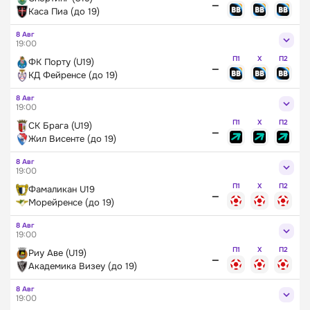
—
Каса Пиа (до 19)
8 Авг
19:00
П1
X
П2
ФК Порту (U19)
—
КД Фейренсе (до 19)
8 Авг
19:00
П1
X
П2
СК Брага (U19)
—
Жил Висенте (до 19)
8 Авг
19:00
П1
X
П2
Фамаликан U19
—
Морейренсе (до 19)
8 Авг
19:00
П1
X
П2
Риу Аве (U19)
—
Академика Визеу (до 19)
8 Авг
19:00