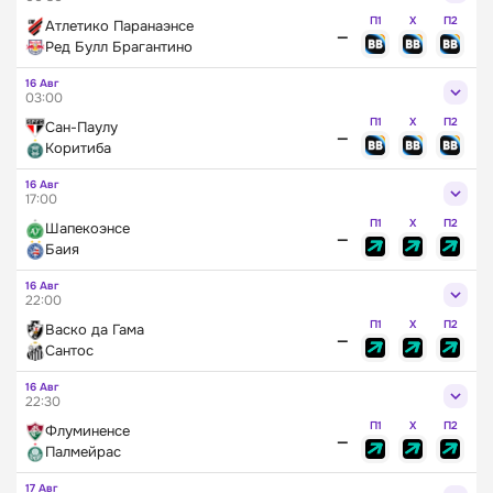
П1
X
П2
Атлетико Паранаэнсе
—
Ред Булл Брагантино
16 Авг
03:00
П1
X
П2
Сан-Паулу
—
Коритиба
16 Авг
17:00
П1
X
П2
Шапекоэнсе
—
Баия
16 Авг
22:00
П1
X
П2
Васко да Гама
—
Сантос
16 Авг
22:30
П1
X
П2
Флуминенсе
—
Палмейрас
17 Авг