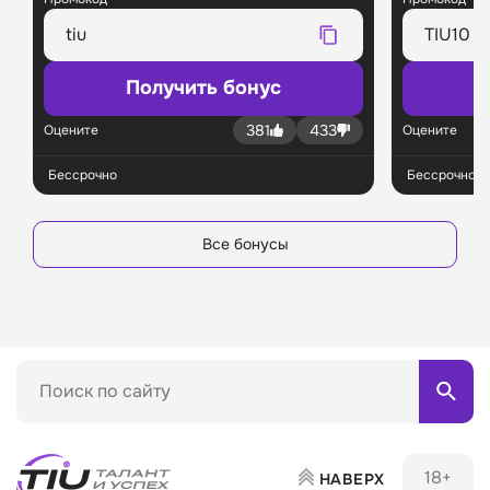
Получить бонус
П
381
433
Оцените
Оцените
Бессрочно
Бессрочно
Все бонусы
Поиск по матч-центру
18+
НАВЕРХ