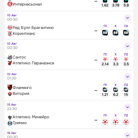
—
Интернасьонал
1.62
3.78
5.8
10 Авг
00:30
П1
X
П2
Ред Булл Брагантино
—
Коринтианс
10 Авг
00:30
П1
X
П2
Сантос
—
Атлетико Паранаэнсе
2.14
3.3
3.5
10 Авг
01:30
П1
X
П2
Фламенго
—
Витория
1.21
6.2
15
15 Авг
22:30
П1
X
П2
Атлетико Минейро
—
Гремио
16 Авг
00:30