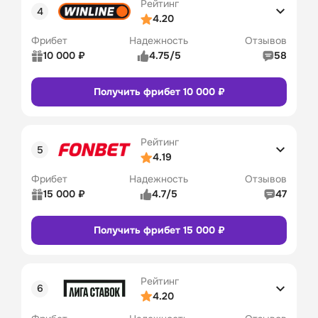
Рейтинг
Линия в лайве
Сайт
Приложение
3/5
4.20
Удобство платежей
4/5
Фрибет
Надежность
Отзывов
Служба поддержки
5/5
10 000 ₽
4.75/5
58
Бонусы и акции
4/5
Рейтинг 
5/5
Получить фрибет 10 000 ₽
пользователей
Промокод
Бонусы
Коэффициенты
4/5
34
Линия в прематче
4/5
Рейтинг
Линия в лайве
Сайт
Приложение
4/5
4.19
Удобство платежей
4/5
Фрибет
Надежность
Отзывов
Служба поддержки
4/5
15 000 ₽
4.7/5
47
Бонусы и акции
5/5
Рейтинг 
5/5
Получить фрибет 15 000 ₽
пользователей
Промокод
Бонусы
Коэффициенты
4/5
10
Линия в прематче
4/5
Рейтинг
Линия в лайве
Сайт
Приложение
4/5
4.20
Удобство платежей
4/5