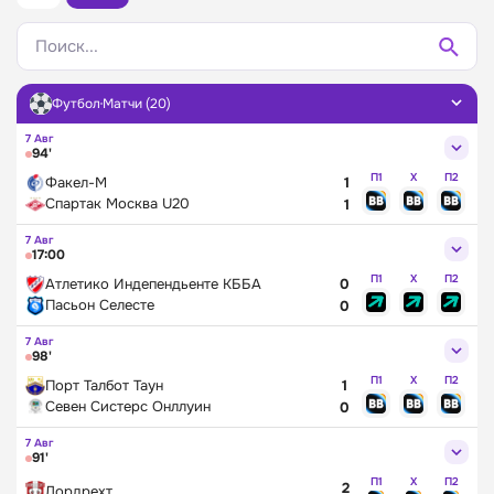
Поиск...
Футбол
Матчи (20)
7 Авг
94'
П1
X
П2
1
Факел-М
Спартак Москва U20
1
7 Авг
17:00
П1
X
П2
0
Атлетико Индепендьенте КББА
Пасьон Селесте
0
7 Авг
98'
П1
X
П2
1
Порт Талбот Таун
Севен Систерс Онллуин
0
7 Авг
91'
П1
X
П2
2
Дордрехт