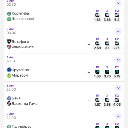
9 Авг
Чемпионат мира
02:30
Суперлига России
П1
X
П2
Коритиба
—
Чемпионат Европы
Шапекоэнсе
1.63
3.88
5.4
Киберспорт
9 Авг
IEM Cologne
03:00
The International
П1
X
П2
Ботафого
Esports World Cup Counter Strike
—
Флуминенсе
2.59
3.1
2.89
9 Авг
17:00
П1
X
П2
Крузейро
—
Мирасол
1.68
3.76
5.15
9 Авг
22:00
П1
X
П2
Баия
—
Васко да Гама
1.87
3.68
4.05
9 Авг
22:00
П1
X
П2
Палмейрас