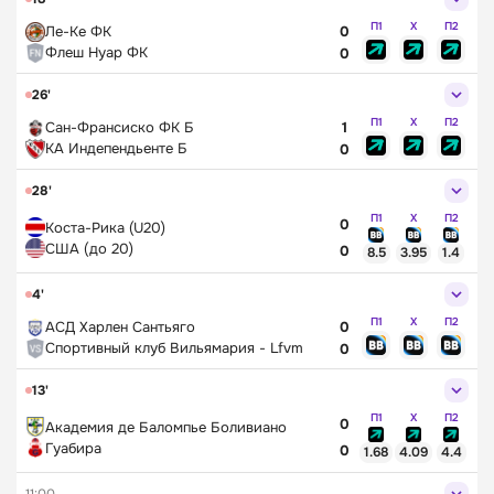
П1
X
П2
0
Ле-Ке ФК
Флеш Нуар ФК
0
26'
П1
X
П2
1
Сан-Франсиско ФК Б
КА Индепендьенте Б
0
28'
П1
X
П2
0
Коста-Рика (U20)
США (до 20)
0
8.5
3.95
1.4
4'
П1
X
П2
0
АСД Харлен Сантьяго
Спортивный клуб Вильямария - Lfvm
0
13'
П1
X
П2
0
Академия де Баломпье Боливиано
Гуабира
0
1.68
4.09
4.4
11:00