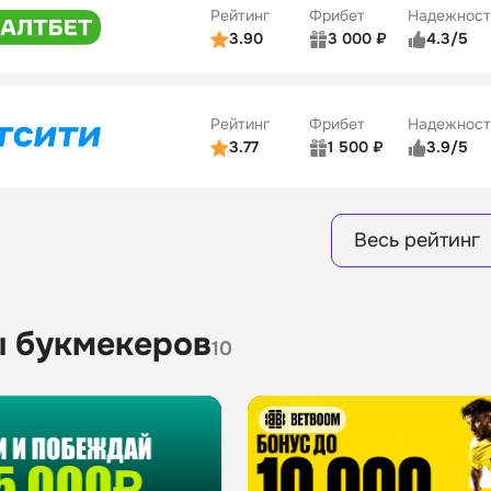
15
Рейтинг
Фрибет
Надежност
ции
4/5
3.90
3 000 ₽
4.3/5
ьзователей
5/5
Коэффициенты
Бонусы
ве
3/5
Удобство платежей
16
Рейтинг
Фрибет
Надежност
ции
4/5
3.77
1 500 ₽
3.9/5
Бонусы
ьзователей
5/5
Коэффициенты
8
ве
4/5
Удобство платежей
Весь рейтинг
ции
4/5
Бонусы
13
 букмекеров
10