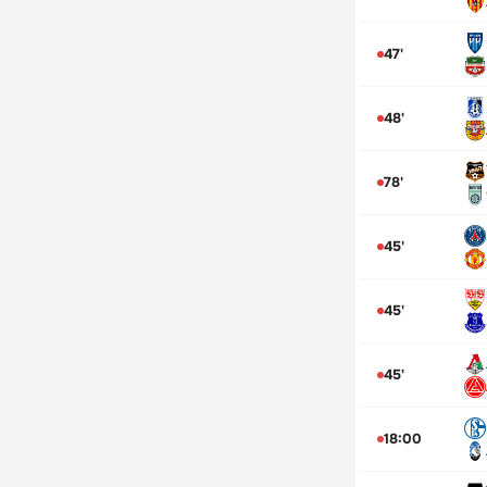
47'
48'
78'
45'
45'
45'
18:00