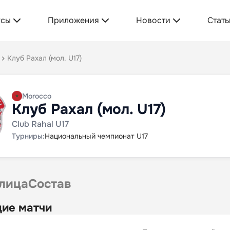
усы
Приложения
Новости
Стать
Клуб Рахал (мол. U17)
Morocco
Клуб Рахал (мол. U17)
Club Rahal U17
Турниры:
Национальный чемпионат U17
лица
Состав
ие матчи