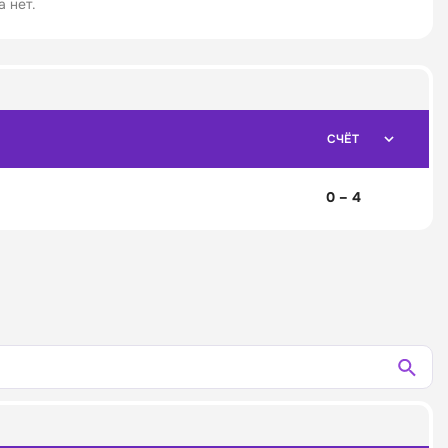
 нет.
СЧЁТ
0 – 4