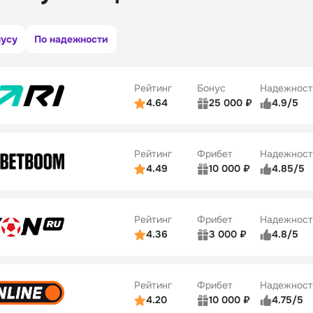
нусу
По надежности
Рейтинг
Бонус
Надежност
4.64
25 000 ₽
4.9/5
ьзователей
5/5
Коэффициенты
ве
5/5
Удобство платежей
Рейтинг
Фрибет
Надежност
ции
5/5
4.49
10 000 ₽
4.85/5
ьзователей
5/5
Коэффициенты
Бонусы
ве
5/5
Удобство платежей
22
Рейтинг
Фрибет
Надежност
ции
5/5
4.36
3 000 ₽
4.8/5
ьзователей
5/5
Коэффициенты
Бонусы
ве
3/5
Удобство платежей
42
Рейтинг
Фрибет
Надежност
ции
4/5
4.20
10 000 ₽
4.75/5