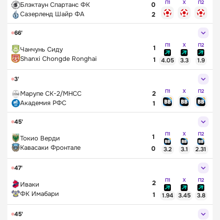
П1
X
П2
0
Блэктаун Спартанс ФК
Сазерленд Шайр ФА
2
66'
П1
X
П2
1
Чанчунь Сиду
Shanxi Chongde Ronghai
1
4.05
3.3
1.9
3'
П1
X
П2
2
Марупе СК-2/МНСС
Академия РФС
1
45'
П1
X
П2
1
Токио Верди
Кавасаки Фронтале
0
3.2
3.1
2.31
47'
П1
X
П2
2
Иваки
ФК Имабари
1
1.94
3.45
3.8
45'