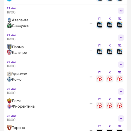
22 Авг
16:00
П1
X
П2
Аталанта
—
Сассуоло
22 Авг
16:00
П1
X
П2
Парма
—
Кальяри
22 Авг
16:00
П1
X
П2
Удинезе
—
Комо
22 Авг
16:00
П1
X
П2
Рома
—
Фиорентина
22 Авг
16:00
П1
X
П2
Торино
—