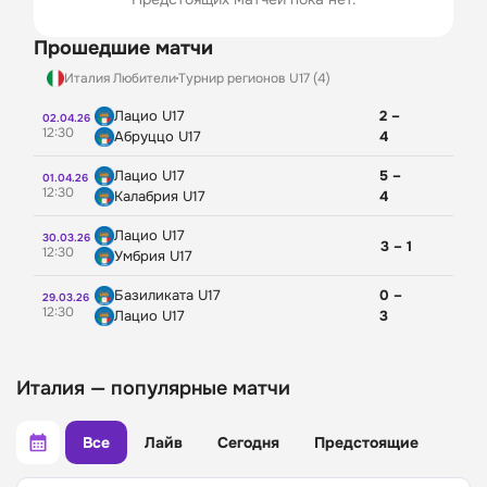
Лига Чемпионов
Зенит
Betcity
Тенниси
Теннис
Настольный теннис
Баскетбол
Лига Европы
Спортбет
Bettery
Балтбет
Футбол
Волейбол
Теннис
Прошедшие матчи
24bet
Zenit
Беттери
Киберспорт
Настольный теннис
Италия Любители
Турнир регионов U17 (4)
Рейтинги
Футбол
Спортбет
Зенит
Волейбол
Прочие категории
Лучшие букмекеры
РПЛ
24bet
Киберспорт
Лацио U17
2 –
02.04.26
12:30
Абруццо U17
4
Приложения для iOS
Футбол
Легальные букмекерские конторы
Фрибеты
Лига чемпионов
Российские букмекеры
Фрибеты без депозита
АПЛ
РПЛ
Leon
Лацио U17
5 –
01.04.26
БК с мобильным приложением
Фрибет без отыгрыша
Серия А
Лига чемпионов
Zenit
12:30
Калабрия U17
4
Надежные букмекеры
Промокод без отыгрыша
Ла Лига
АПЛ
Лига Ставок
Лацио U17
30.03.26
БК с гостевым демосчетом
Бонус за регистрацию без отыгрыша
Бундеслига
Серия А
Марафон
3 – 1
12:30
Умбрия U17
БК с большими коэффициентами
Фрибеты сегодня
Лига Европы
Ла Лига
Melbet
БК с минимальными депозитами
Лучшие фрибеты
Лига конференций
Бундеслига
Pari
Базиликата U17
0 –
29.03.26
12:30
Букмекеры для ставок на американский футбол
Фрибет новым игрокам
Лига наций
Лига Европы
Tennisi
Лацио U17
3
Букмекеры для ставок на бейсбол
Новые БК с фрибетом
Суперкубок УЕФА
Лига конференций
Fonbet
Хоккей
Хоккей
Букмекеры для ставок на гольф
Фрибет 3000
Betcity
Италия — популярные матчи
Букмекеры для ставок на автогонки
Акции букмекерских контор при регистрации
КХЛ
КХЛ
BetBoom
Букмекеры для ставок на чемпионаты мира и Европы
Промокоды букмекеров
НХЛ
НХЛ
Bettery
Букмекеры для ставок на дартс
Бездепозитные бонусы за регистрацию
АХЛ
АХЛ
Olimpbet
Все
Лайв
Сегодня
Предстоящие
Баскетбол
Баскетбол
Букмекеры для ставок на скачки
Бездепозитные бонусы букмекеров
Winline