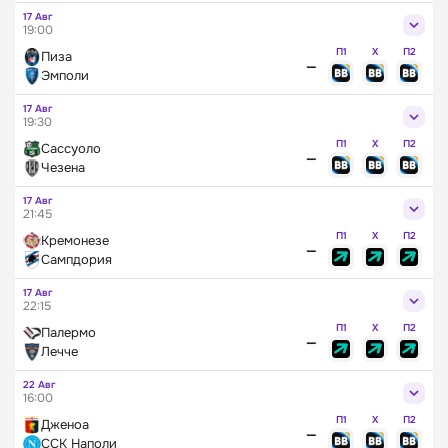
Чемпионат мира
17 Авг
19:00
Суперлига России
П1
X
П2
Пиза
Чемпионат Европы
—
Эмполи
Киберспорт
IEM Cologne
17 Авг
19:30
The International
П1
X
П2
Сассуоло
Esports World Cup Counter Strike
—
Чезена
17 Авг
21:45
П1
X
П2
Кремонезе
—
Сампдория
17 Авг
22:15
П1
X
П2
Палермо
—
Лечче
22 Авг
16:00
П1
X
П2
Дженоа
—
ССК Наполи