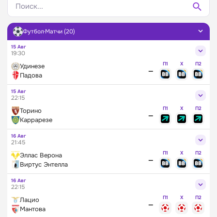
Букмекеры для ставок на киберспорт
НБА
НБА
Baltbet
Поиск...
Букмекеры для профессиональных игроков
Единая Лига ВТБ
Единая Лига ВТБ
24Бет
Букмекеры для ставок на футбол
Евролига
Евролига
Футбол
Матчи (20)
WNBA
WNBA
Суперлига
Суперлига
15 Авг
19:30
Теннис
Теннис
П1
X
П2
Удинезе
US Open 2026 ATP
ATP
—
Падова
US Open 2026 WTA
WTA
Настольный теннис
Cincinnati ATP
15 Авг
22:15
Cincinnati WTA
Челленджер
П1
X
П2
Торино
Настольный теннис
Лига Про
—
Каррарезе
Чемпионат мира
Setka Cup
Волейбол
Кубок мира
16 Авг
21:45
Чемпионат Европы
Лига Наций
П1
X
П2
Эллас Верона
WTT Champions Yokohama, MS
Суперлига России
—
Виртус Энтелла
Киберспорт
WTT Champions Yokohama, WS
Europe Smash Sweden, WS
IEM Cologne
16 Авг
22:15
Europe Smash Sweden, MS
The International
П1
X
П2
Лацио
Волейбол
—
Мантова
Лига Наций