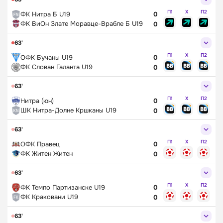
П1
X
П2
0
ФК Нитра Б U19
ФК ВиОн Злате Моравце-Врабле Б U19
0
63'
П1
X
П2
0
ОФК Бучаны U19
ФК Слован Галанта U19
0
63'
П1
X
П2
0
Нитра (юн)
ШК Нитра-Долне Кршканы U19
0
63'
П1
X
П2
0
ОФК Правец
ФК Житен Житен
0
63'
П1
X
П2
0
ФК Темпо Партизанске U19
ФК Краковани U19
0
63'