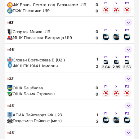
П1
X
П2
0
ФК Баник Легота-под-Втачником U19
ПФК Пьештяни U19
0
63'
П1
X
П2
0
Спартак Миява U19
МШК Поважска-Бистрица U19
0
46'
П1
X
П2
1
Слован Братислава Б (U21)
ФК ШТК 1914 Шаморин
2
2.84
2.85
2.53
33'
П1
X
П2
0
ОШК Бешёнова
ОШК Баник Странявы
0
45'
П1
X
П2
1
АПИА Лайххардт ФК U23
Глэдсвилл Рэйвенс (мол.)
2
45'