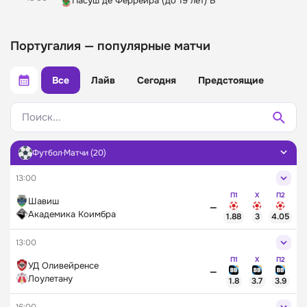
Пасуш де Феррейра (до 19 лет) Б
Букмекеры для ставок на киберспорт
НБА
НБА
Baltbet
Букмекеры для профессиональных игроков
Единая Лига ВТБ
Единая Лига ВТБ
24Бет
Букмекеры для ставок на футбол
Евролига
Евролига
Португалия — популярные матчи
WNBA
WNBA
Суперлига
Суперлига
Теннис
Теннис
Все
Лайв
Сегодня
Предстоящие
US Open 2026 ATP
ATP
US Open 2026 WTA
WTA
Поиск...
Настольный теннис
Cincinnati ATP
Cincinnati WTA
Челленджер
Футбол
Матчи (20)
Настольный теннис
Лига Про
Чемпионат мира
Setka Cup
13:00
Волейбол
Кубок мира
П1
X
П2
Шавиш
Чемпионат Европы
Лига Наций
—
Академика Коимбра
1.88
3
4.05
WTT Champions Yokohama, MS
Суперлига России
Киберспорт
WTT Champions Yokohama, WS
13:00
Europe Smash Sweden, WS
IEM Cologne
П1
X
П2
УД Оливейренсе
Europe Smash Sweden, MS
The International
—
Лоулетану
1.8
3.7
3.9
Волейбол
Лига Наций
16:00