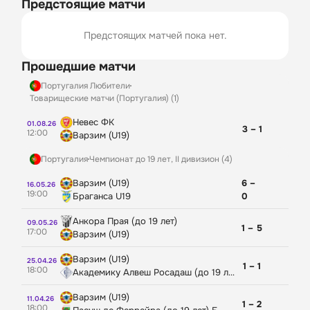
Предстоящие матчи
Лига Чемпионов
Зенит
Betcity
Тенниси
Теннис
Настольный теннис
Баскетбол
Лига Европы
Спортбет
Bettery
Балтбет
Футбол
Волейбол
Теннис
Предстоящих матчей пока нет.
24bet
Zenit
Беттери
Киберспорт
Настольный теннис
Рейтинги
Футбол
Спортбет
Зенит
Волейбол
Прошедшие матчи
Прочие категории
Лучшие букмекеры
РПЛ
24bet
Киберспорт
Португалия Любители
Приложения для iOS
Футбол
Легальные букмекерские конторы
Фрибеты
Лига чемпионов
Товарищеские матчи (Португалия) (1)
Российские букмекеры
Фрибеты без депозита
АПЛ
РПЛ
Leon
БК с мобильным приложением
Фрибет без отыгрыша
Серия А
Лига чемпионов
Zenit
Невес ФК
01.08.26
3 – 1
12:00
Варзим (U19)
Надежные букмекеры
Промокод без отыгрыша
Ла Лига
АПЛ
Лига Ставок
БК с гостевым демосчетом
Бонус за регистрацию без отыгрыша
Бундеслига
Серия А
Марафон
Португалия
Чемпионат до 19 лет, II дивизион (4)
БК с большими коэффициентами
Фрибеты сегодня
Лига Европы
Ла Лига
Melbet
Варзим (U19)
6 –
БК с минимальными депозитами
Лучшие фрибеты
Лига конференций
Бундеслига
Pari
16.05.26
19:00
Браганса U19
0
Букмекеры для ставок на американский футбол
Фрибет новым игрокам
Лига наций
Лига Европы
Tennisi
Букмекеры для ставок на бейсбол
Новые БК с фрибетом
Суперкубок УЕФА
Лига конференций
Fonbet
Анкора Прая (до 19 лет)
09.05.26
1 – 5
Хоккей
Хоккей
17:00
Букмекеры для ставок на гольф
Фрибет 3000
Betcity
Варзим (U19)
Букмекеры для ставок на автогонки
Акции букмекерских контор при регистрации
КХЛ
КХЛ
BetBoom
Варзим (U19)
25.04.26
Букмекеры для ставок на чемпионаты мира и Европы
Промокоды букмекеров
НХЛ
НХЛ
Bettery
1 – 1
18:00
Академику Алвеш Росадаш (до 19 лет)
Букмекеры для ставок на дартс
Бездепозитные бонусы за регистрацию
АХЛ
АХЛ
Olimpbet
Баскетбол
Баскетбол
Букмекеры для ставок на скачки
Бездепозитные бонусы букмекеров
Winline
Варзим (U19)
11.04.26
1 – 2
18:00