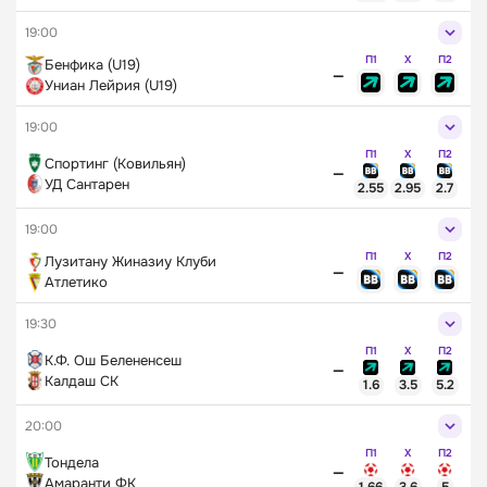
19:00
П1
X
П2
Бенфика (U19)
—
Униан Лейрия (U19)
19:00
П1
X
П2
Спортинг (Ковильян)
—
УД Сантарен
2.55
2.95
2.7
19:00
П1
X
П2
Лузитану Жиназиу Клуби
—
Атлетико
19:30
П1
X
П2
К.Ф. Ош Белененсеш
—
Калдаш СК
1.6
3.5
5.2
20:00
П1
X
П2
Тондела
—
Амаранти ФК