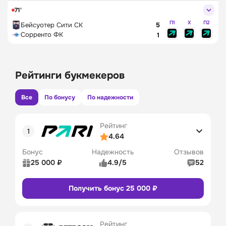
71'
П1
X
П2
5
Бейсуотер Сити СК
Сорренто ФК
1
Рейтинги букмекеров
Все
По бонусу
По надежности
Рейтинг
4.64
Бонус
Надежность
Отзывов
25 000 ₽
4.9/5
52
Рейтинг 
5/5
Получить бонус 25 000 ₽
пользователей
Коэффициенты
5/5
Линия в прематче
4/5
Рейтинг