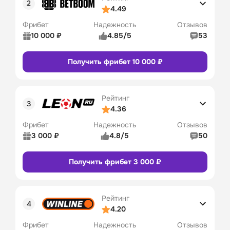
Линия в лайве
5/5
4.49
Удобство платежей
4/5
Фрибет
Надежность
Отзывов
Служба поддержки
5/5
10 000 ₽
4.85/5
53
Бонусы и акции
5/5
Рейтинг 
5/5
Получить фрибет 10 000 ₽
пользователей
Промокод
Бонусы
Коэффициенты
5/5
22
Линия в прематче
4/5
Рейтинг
Линия в лайве
Сайт
Приложение
5/5
4.36
Удобство платежей
4/5
Фрибет
Надежность
Отзывов
Служба поддержки
4/5
3 000 ₽
4.8/5
50
Бонусы и акции
5/5
Рейтинг 
5/5
Получить фрибет 3 000 ₽
пользователей
Промокод
Бонусы
Коэффициенты
5/5
42
Линия в прематче
5/5
Рейтинг
Линия в лайве
Сайт
Приложение
3/5
4.20
Удобство платежей
4/5
Фрибет
Надежность
Отзывов
Служба поддержки
5/5