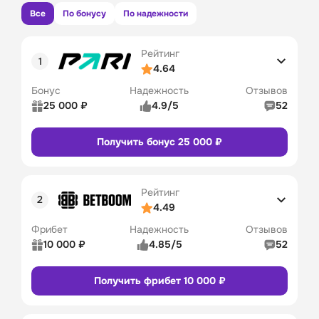
Все
По бонусу
По надежности
Рейтинг
4.64
Бонус
Надежность
Отзывов
25 000 ₽
4.9/5
52
Рейтинг 
5/5
Получить бонус 25 000 ₽
пользователей
Коэффициенты
5/5
Линия в прематче
4/5
Рейтинг
Линия в лайве
5/5
4.49
Удобство платежей
4/5
Фрибет
Надежность
Отзывов
Служба поддержки
5/5
10 000 ₽
4.85/5
52
Бонусы и акции
5/5
Рейтинг 
5/5
Получить фрибет 10 000 ₽
пользователей
Промокод
Бонусы
Коэффициенты
5/5
22
Линия в прематче
4/5