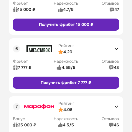
Фрибет
Надежность
Отзывов
Служба поддержки
4/5
15 000 ₽
4.7/5
47
Бонусы и акции
5/5
Рейтинг 
5/5
Получить фрибет 15 000 ₽
пользователей
Промокод
Бонусы
Коэффициенты
4/5
10
Линия в прематче
4/5
Рейтинг
Линия в лайве
Сайт
Приложение
4/5
4.20
Удобство платежей
4/5
Фрибет
Надежность
Отзывов
Служба поддержки
5/5
7 777 ₽
4.55/5
43
Бонусы и акции
4/5
Рейтинг 
5/5
Получить фрибет 7 777 ₽
пользователей
Промокод
Бонусы
Коэффициенты
4/5
10
Линия в прематче
4/5
Рейтинг
Сайт
Приложение
Линия в лайве
4/5
4.06
Удобство платежей
4/5
Бонус
Надежность
Отзывов
Служба поддержки
4/5
25 000 ₽
4.5/5
46
Бонусы и акции
5/5