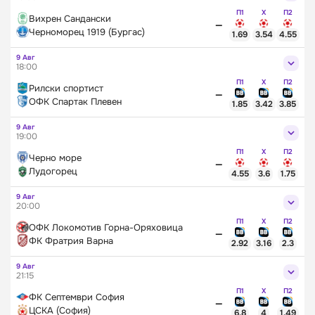
П1
X
П2
Вихрен Сандански
—
Черноморец 1919 (Бургас)
1.69
3.54
4.55
9 Авг
18:00
П1
X
П2
Рилски спортист
—
ОФК Спартак Плевен
1.85
3.42
3.85
9 Авг
19:00
П1
X
П2
Черно море
—
Лудогорец
4.55
3.6
1.75
9 Авг
20:00
П1
X
П2
ОФК Локомотив Горна-Оряховица
—
ФК Фратрия Варна
2.92
3.16
2.3
9 Авг
21:15
П1
X
П2
ФК Септември София
—
ЦСКА (София)
6.8
4
1.49