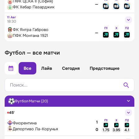
ПФК ЦСКА II (София)
—
ФК Хебар Пазарджик
11 Авг
18:30
П1
X
П2
ФК Янтра Габрово
—
ПФК Монтана 1921
Футбол — все матчи
Все
Лайв
Сегодня
Предстоящие
Поиск...
Футбол
Матчи (20)
45'
П1
X
П2
1
Фиорентина
Депортиво Ла-Корунья
0
1.75
3.95
4.1