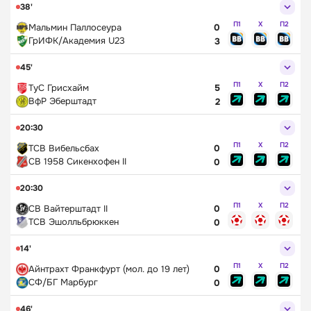
38'
П1
X
П2
0
Мальмин Паллосеура
ГрИФК/Академия U23
3
45'
П1
X
П2
5
ТуС Грисхайм
ВфР Эберштадт
2
20:30
П1
X
П2
0
ТСВ Вибельсбах
СВ 1958 Сикенхофен II
0
20:30
П1
X
П2
0
СВ Вайтерштадт II
ТСВ Эшолльбрюккен
0
14'
П1
X
П2
0
Айнтрахт Франкфурт (мол. до 19 лет)
СФ/БГ Марбург
0
46'