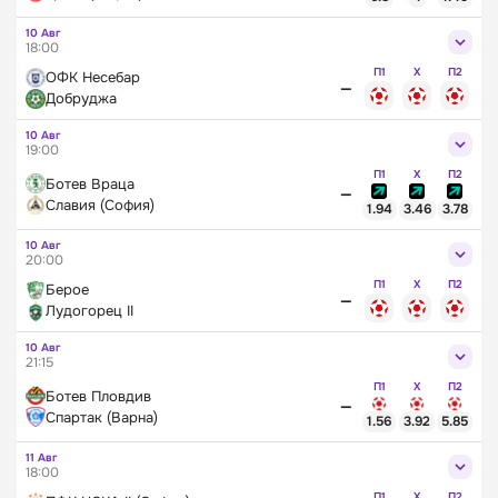
10 Авг
18:00
П1
X
П2
ОФК Несебар
—
Добруджа
10 Авг
19:00
П1
X
П2
Ботев Враца
—
Славия (София)
1.94
3.46
3.78
10 Авг
20:00
П1
X
П2
Берое
—
Лудогорец II
10 Авг
21:15
П1
X
П2
Ботев Пловдив
—
Спартак (Варна)
1.56
3.92
5.85
11 Авг
18:00
П1
X
П2