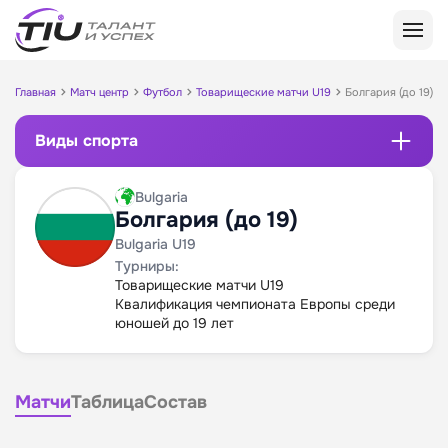
Главная
Матч центр
Футбол
Товарищеские матчи U19
Болгария (до 19)
Популярные БК
Виды спорта
Пари
По букмекеру
БетБум
Леон
Pari
Bulgaria
Приложения для Android
Винлайн
BetBoom
Болгария (до 19)
Фонбет
Leon
Пари
Bulgaria U19
Виды спорта
Марафон
Winline
БетБум
Турниры:
Бетсити
Fonbet
Леон
Баскетбол
Товарищеские матчи U19
Статьи о БК
Мелбет
Лига Ставок
Винлайн
Киберспорт
Квалификация чемпионата Европы среди
юношей до 19 лет
Winline
Лига Ставок
Марафон
Фонбет
Теннис
База знаний
По видам спорта
Олимпбет
Бет-М
Марафон
Хоккей
Виды ставок
Тенниси
Baltbet
Бетсити
Футбол
Футбол
Футбол
По видам спорта
Основы ставок
Балтбет
Melbet
Мелбет
Хоккей
Матчи
Таблица
Состав
Евролига
Сервисы
Бет-М
Olimpbet
Лига Ставок
Баскетбол
Футбол
Виды спорта
Кубок России
Беттери
Tennisi
Олимпбет
Теннис
Хоккей