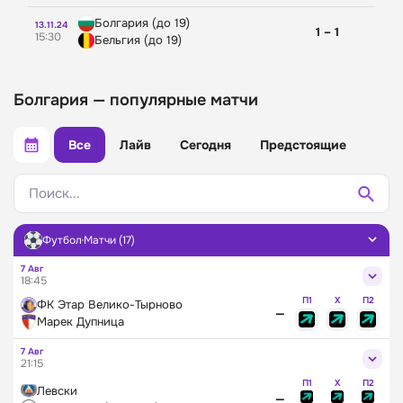
Болгария (до 19)
13.11.24
1 – 1
15:30
Бельгия (до 19)
Болгария — популярные матчи
Все
Лайв
Сегодня
Предстоящие
Поиск...
Футбол
Матчи (17)
7 Авг
18:45
П1
X
П2
ФК Этар Велико-Тырново
—
Марек Дупница
7 Авг
21:15
П1
X
П2
Левски
—