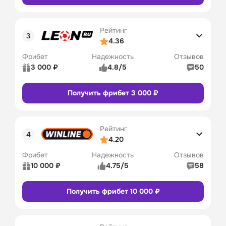
Коэффициенты
5/5
22
Линия в прематче
4/5
Рейтинг
Линия в лайве
Сайт
Приложение
5/5
4.36
Удобство платежей
4/5
Фрибет
Надежность
Отзывов
Служба поддержки
4/5
3 000 ₽
4.8/5
50
Бонусы и акции
5/5
Рейтинг 
5/5
Получить фрибет 3 000 ₽
пользователей
Промокод
Бонусы
Коэффициенты
5/5
42
Линия в прематче
5/5
Рейтинг
Линия в лайве
Сайт
Приложение
3/5
4.20
Удобство платежей
4/5
Фрибет
Надежность
Отзывов
Служба поддержки
5/5
10 000 ₽
4.75/5
58
Бонусы и акции
4/5
Рейтинг 
5/5
Получить фрибет 10 000 ₽
пользователей
Промокод
Бонусы
Коэффициенты
4/5
34
Линия в прематче
4/5