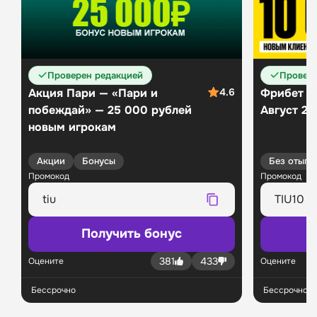
Сайт
Приложение
Проверен редакцией
Провере
Акция Пари — «Пари и
4.6
Фрибет Б
побеждай» — 25 000 рублей
Август 20
новым игрокам
Акции
Бонусы
Без отыгр
Промокод
Промокод
Получить бонус
П
381
433
Оцените
Оцените
Бессрочно
Бессрочно