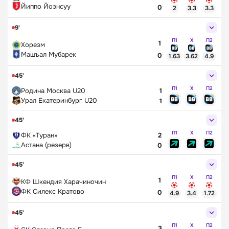
Йиппо Йоэнсуу
0
2
3.3
3.3
9'
П1
X
П2
1
Хорезм
Машъал Мубарек
0
1.63
3.62
4.9
45'
П1
X
П2
1
Родина Москва U20
Урал Екатеринбург U20
1
45'
П1
X
П2
2
ФК «Туран»
Астана (резерв)
0
45'
П1
X
П2
1
КФ Шкендия Харачиночин
ФК Силекс Кратово
0
4.9
3.4
1.72
45'
П1
X
П2
3