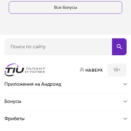
Все бонусы
Поиск по матч-центру
18+
НАВЕРХ
Приложения на Андроид
Пари
Бонусы
БетБум
Pari
Фрибеты
Леон
BetBoom