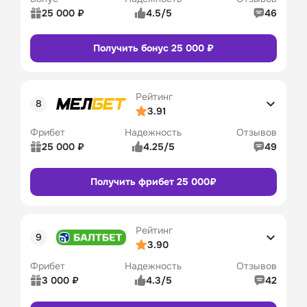
Служба поддержки
4/5
25 000 ₽
4.5/5
46
Бонусы и акции
5/5
Рейтинг 
5/5
Получить бонус 25 000 ₽
пользователей
Бонусы
17
Коэффициенты
4/5
Сайт
Приложение
Линия в прематче
4/5
Рейтинг
Линия в лайве
4/5
3.91
Удобство платежей
4/5
Фрибет
Надежность
Отзывов
Служба поддержки
4/5
25 000 ₽
4.25/5
49
Бонусы и акции
4/5
Рейтинг 
5/5
Получить фрибет 25 000₽
пользователей
Промокод
Бонусы
Коэффициенты
4/5
15
Линия в прематче
4/5
Рейтинг
Линия в лайве
Сайт
Приложение
3/5
3.90
Удобство платежей
4/5
Фрибет
Надежность
Отзывов
Служба поддержки
4/5
3 000 ₽
4.3/5
42
Бонусы и акции
4/5
Рейтинг 