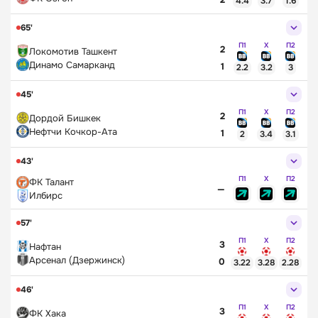
4.4
3.7
1.6
Чемпионат мира
Суперлига России
65'
Чемпионат Европы
П1
X
П2
2
Локомотив Ташкент
Киберспорт
Динамо Самарканд
1
2.2
3.2
3
IEM Cologne
The International
45'
Esports World Cup Counter Strike
П1
X
П2
2
Дордой Бишкек
Нефтчи Кочкор-Ата
1
2
3.4
3.1
43'
П1
X
П2
ФК Талант
—
Илбирс
57'
П1
X
П2
3
Нафтан
Арсенал (Дзержинск)
0
3.22
3.28
2.28
46'
П1
X
П2
3
ФК Хака