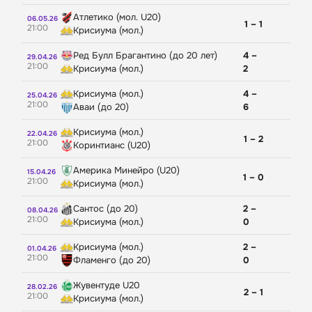
Атлетико (мол. U20)
06.05.26
1 – 1
21:00
Крисиума (мол.)
Ред Булл Брагантино (до 20 лет)
4 –
29.04.26
21:00
Крисиума (мол.)
2
Крисиума (мол.)
4 –
25.04.26
21:00
Аваи (до 20)
6
Крисиума (мол.)
22.04.26
1 – 2
21:00
Коринтианс (U20)
Америка Минейро (U20)
15.04.26
1 – 0
21:00
Крисиума (мол.)
Сантос (до 20)
2 –
08.04.26
21:00
Крисиума (мол.)
0
Крисиума (мол.)
2 –
01.04.26
21:00
Фламенго (до 20)
0
Жувентуде U20
28.02.26
2 – 1
21:00
Крисиума (мол.)