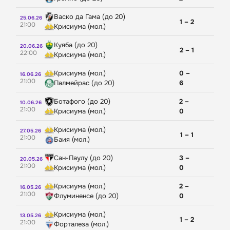
Васко да Гама (до 20)
25.06.26
1 – 2
21:00
Крисиума (мол.)
Куяба (до 20)
20.06.26
2 – 1
22:00
Крисиума (мол.)
Крисиума (мол.)
0 –
16.06.26
21:00
Палмейрас (до 20)
6
Ботафого (до 20)
2 –
10.06.26
21:00
Крисиума (мол.)
0
Крисиума (мол.)
27.05.26
1 – 1
21:00
Баия (мол.)
Сан-Паулу (до 20)
3 –
20.05.26
21:00
Крисиума (мол.)
0
Крисиума (мол.)
2 –
16.05.26
21:00
Флуминенсе (до 20)
0
Крисиума (мол.)
13.05.26
1 – 2
21:00
Форталеза (мол.)