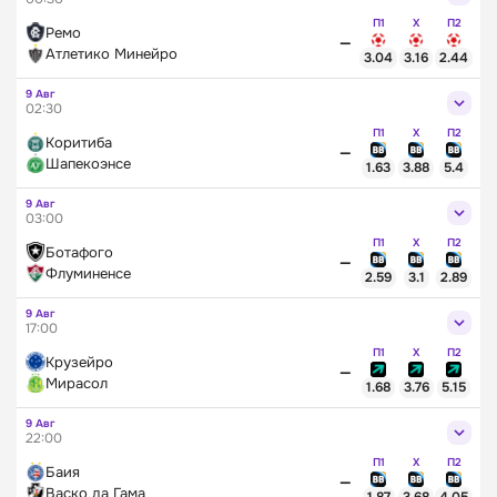
П1
X
П2
Ремо
—
Атлетико Минейро
3.04
3.16
2.44
9 Авг
02:30
П1
X
П2
Коритиба
—
Шапекоэнсе
1.63
3.88
5.4
9 Авг
03:00
П1
X
П2
Ботафого
—
Флуминенсе
2.59
3.1
2.89
9 Авг
17:00
П1
X
П2
Крузейро
—
Мирасол
1.68
3.76
5.15
9 Авг
22:00
П1
X
П2
Баия
—
Васко да Гама