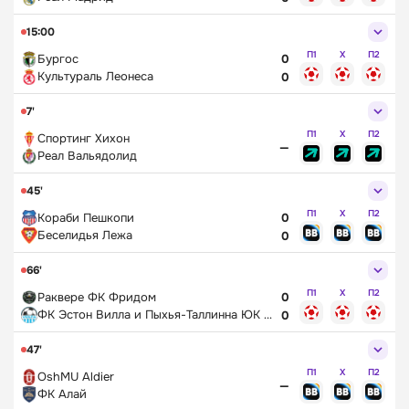
15:00
П1
X
П2
0
Бургос
Культураль Леонеса
0
7'
П1
X
П2
Спортинг Хихон
—
Реал Вальядолид
45'
П1
X
П2
0
Кораби Пешкопи
Беселидья Лежа
0
66'
П1
X
П2
0
Раквере ФК Фридом
ФК Эстон Вилла и Пыхья-Таллинна ЮК Вольта (объединенная команда)
0
47'
П1
X
П2
OshMU Aldier
—
ФК Алай