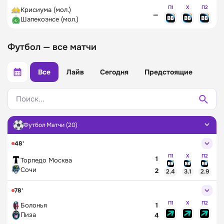
П1
X
П2
Крисиума (мол.)
—
Шапекоэнсе (мол.)
Футбол — все матчи
Все
Лайв
Сегодня
Предстоящие
Поиск...
Футбол
Матчи (20)
48'
П1
X
П2
1
Торпедо Москва
Сочи
2
2.4
3.1
2.9
78'
П1
X
П2
1
Болонья
Пиза
4