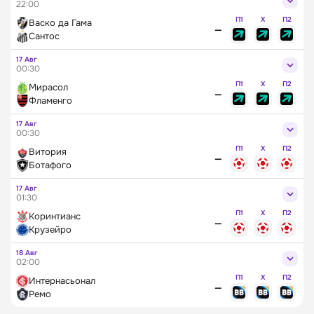
22:00
П1
X
П2
Васко да Гама
—
Сантос
17 Авг
00:30
П1
X
П2
Мирасол
—
Фламенго
17 Авг
00:30
П1
X
П2
Витория
—
Ботафого
17 Авг
01:30
П1
X
П2
Коринтианс
—
Крузейро
18 Авг
02:00
П1
X
П2
Интернасьонал
—
Ремо