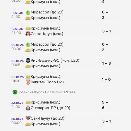
01:00
Крисиума (мол.)
4
Мирассол (до 20)
0 –
14.01.25
21:00
Крисиума (мол.)
2
Крисиума (мол.)
12.01.25
3 – 1
23:00
Санта-Круз (мол.)
Мирассол (до 20)
0 –
09.01.25
03:00
Крисиума (мол.)
2
Риу-Бранку-ЭС (мол. U20)
06.01.25
1 – 3
00:15
Крисиума (мол.)
Крисиума (мол.)
03.01.25
1 – 0
01:00
Капитан Посо U20
Бразилия
Кубок Бразилии U20 (4)
Крисиума (мол.)
5 –
22.10.25
21:00
Операрио-ПР (до 20)
6
Сан-Паулу (до 20)
25.10.24
3 – 1
00:00
Крисиума (мол.)