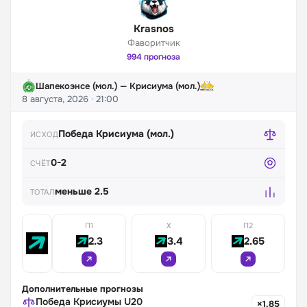
Krasnos
Фаворитчик
994 прогноза
Шапекоэнсе (мол.) — Крисиума (мол.)
8 августа, 2026 · 21:00
Победа Крисиума (мол.)
ИСХОД
0-2
СЧЁТ
меньше 2.5
ТОТАЛ
П1
X
П2
2.3
3.4
2.65
Дополнительные прогнозы
Победа Крисиумы U20
×1.85