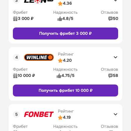
4.36
Удобство платежей
4/5
Фрибет
Надежность
Отзывов
Служба поддержки
4/5
3 000 ₽
4.8/5
50
Бонусы и акции
5/5
Рейтинг 
5/5
Получить фрибет 3 000 ₽
пользователей
Промокод
Бонусы
Коэффициенты
5/5
42
Линия в прематче
5/5
Рейтинг
Линия в лайве
Сайт
Приложение
3/5
4.20
Удобство платежей
4/5
Фрибет
Надежность
Отзывов
Служба поддержки
5/5
10 000 ₽
4.75/5
58
Бонусы и акции
4/5
Рейтинг 
5/5
Получить фрибет 10 000 ₽
пользователей
Промокод
Бонусы
Коэффициенты
4/5
34
Линия в прематче
4/5
Рейтинг
Линия в лайве
Сайт
Приложение
4/5
4.19
Удобство платежей
4/5
Фрибет
Надежность
Отзывов
Служба поддержки
4/5