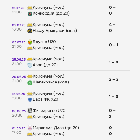
Крисиума (мол.)
0 –
12.07.25
21:00
Конкордия (до 20)
0
Крисиума (мол.)
4 –
09.07.25
16:00
Насау Аракуари (мол.)
0
Бруске U20
03.07.25
0 – 1
21:00
Крисиума (мол.)
Крисиума (мол.)
25.06.25
1 – 0
21:00
Аваи (до 20)
Крисиума (мол.)
20.06.25
2 – 2
21:00
Шапекоэнсе (мол.)
Крисиума (мол.)
15.06.25
1 – 0
19:00
Бара ФК У20
Фигейренсе U20
0 –
06.06.25
20:30
Крисиума (мол.)
2
Марсилио Диас (до 20)
0 –
01.06.25
17:00
Крисиума (мол.)
0