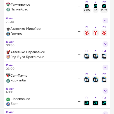
П1
X
П2
Флуминенсе
—
Палмейрас
2.85
3.1
2.62
15 Авг
22:30
П1
X
П2
Атлетико Минейро
—
Гремио
16 Авг
00:30
П1
X
П2
Атлетико Паранаэнсе
—
Ред Булл Брагантино
16 Авг
03:00
П1
X
П2
Сан-Паулу
—
Коритиба
16 Авг
17:00
П1
X
П2
Шапекоэнсе
—
Баия
16 Авг