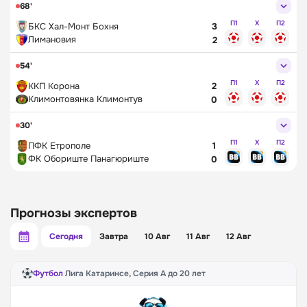
68'
П1
X
П2
3
БКС Хал-Монт Бохня
Лимановия
2
54'
П1
X
П2
2
ККП Корона
Климонтовянка Климонтув
0
30'
П1
X
П2
1
ПФК Етрополе
ФК Обориште Панагюриште
0
Прогнозы экспертов
Сегодня
Завтра
10 Авг
11 Авг
12 Авг
Футбол
·
Лига Катаринсе, Серия А до 20 лет