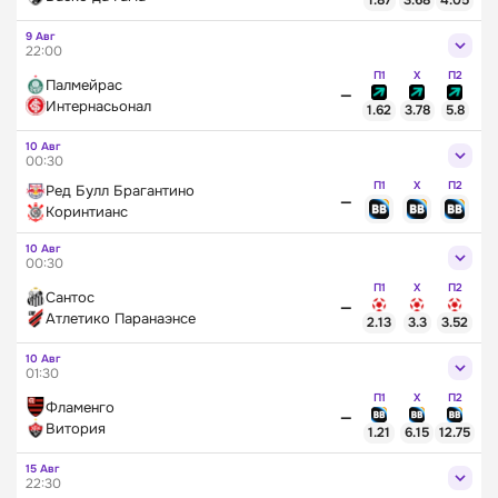
1.87
3.68
4.05
9 Авг
22:00
П1
X
П2
Палмейрас
—
Интернасьонал
1.62
3.78
5.8
10 Авг
00:30
П1
X
П2
Ред Булл Брагантино
—
Коринтианс
10 Авг
00:30
П1
X
П2
Сантос
—
Атлетико Паранаэнсе
2.13
3.3
3.52
10 Авг
01:30
П1
X
П2
Фламенго
—
Витория
1.21
6.15
12.75
15 Авг
22:30