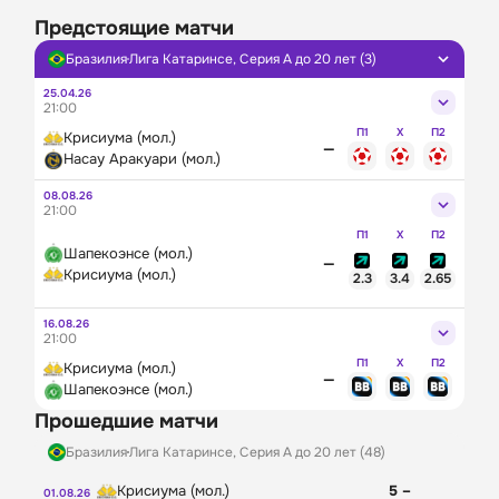
Лига Чемпионов
Зенит
Betcity
Тенниси
Теннис
Настольный теннис
Баскетбол
Предстоящие матчи
Лига Европы
Спортбет
Bettery
Балтбет
Футбол
Волейбол
Теннис
Бразилия
Лига Катаринсе, Серия А до 20 лет (3)
24bet
Zenit
Беттери
Киберспорт
Настольный теннис
Рейтинги
Футбол
Спортбет
Зенит
Волейбол
25.04.26
21:00
Прочие категории
Лучшие букмекеры
РПЛ
24bet
Киберспорт
П1
X
П2
Крисиума (мол.)
Приложения для iOS
Футбол
Легальные букмекерские конторы
Фрибеты
Лига чемпионов
—
Насау Аракуари (мол.)
Российские букмекеры
Фрибеты без депозита
АПЛ
РПЛ
Leon
БК с мобильным приложением
Фрибет без отыгрыша
Серия А
Лига чемпионов
Zenit
08.08.26
21:00
Надежные букмекеры
Промокод без отыгрыша
Ла Лига
АПЛ
Лига Ставок
П1
X
П2
БК с гостевым демосчетом
Бонус за регистрацию без отыгрыша
Бундеслига
Серия А
Марафон
Шапекоэнсе (мол.)
—
БК с большими коэффициентами
Фрибеты сегодня
Лига Европы
Ла Лига
Melbet
Крисиума (мол.)
2.3
3.4
2.65
БК с минимальными депозитами
Лучшие фрибеты
Лига конференций
Бундеслига
Pari
Букмекеры для ставок на американский футбол
Фрибет новым игрокам
Лига наций
Лига Европы
Tennisi
16.08.26
21:00
Букмекеры для ставок на бейсбол
Новые БК с фрибетом
Суперкубок УЕФА
Лига конференций
Fonbet
П1
X
П2
Крисиума (мол.)
Хоккей
Хоккей
Букмекеры для ставок на гольф
Фрибет 3000
Betcity
—
Шапекоэнсе (мол.)
Букмекеры для ставок на автогонки
Акции букмекерских контор при регистрации
КХЛ
КХЛ
BetBoom
Прошедшие матчи
Букмекеры для ставок на чемпионаты мира и Европы
Промокоды букмекеров
НХЛ
НХЛ
Bettery
Букмекеры для ставок на дартс
Бездепозитные бонусы за регистрацию
АХЛ
АХЛ
Olimpbet
Бразилия
Лига Катаринсе, Серия А до 20 лет (48)
Баскетбол
Баскетбол
Букмекеры для ставок на скачки
Бездепозитные бонусы букмекеров
Winline
Крисиума (мол.)
5 –
01.08.26