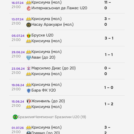
Крисиума (мол.)
11 –
16.07.24
21:00
Интернасьонал де Лажес U20
0
Крисиума (мол.)
3 –
13.07.24
21:00
Насау Аракуари (мол.)
0
Бруске U20
05.07.24
3 – 1
21:00
Крисиума (мол.)
Крисиума (мол.)
29.06.24
1 – 1
21:00
Аваи (до 20)
Марсилио Диас (до 20)
0 –
23.06.24
21:00
Крисиума (мол.)
0
Крисиума (мол.)
19.06.24
1 – 0
21:00
Бара ФК У20
Жоинвиль (до 20)
15.06.24
1 – 2
21:00
Крисиума (мол.)
Бразилия
Чемпионат Бразилии U20 (19)
Крисиума (мол.)
3 –
01.07.26
21:00
Гремио (до 20)
2