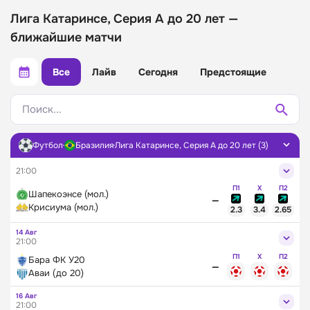
Лига Катаринсе, Серия А до 20 лет —
ближайшие матчи
Все
Лайв
Сегодня
Предстоящие
Поиск...
Футбол
Бразилия
Лига Катаринсе, Серия А до 20 лет (3)
21:00
П1
X
П2
Шапекоэнсе (мол.)
—
Крисиума (мол.)
2.3
3.4
2.65
14 Авг
21:00
П1
X
П2
Бара ФК У20
—
Аваи (до 20)
16 Авг
21:00