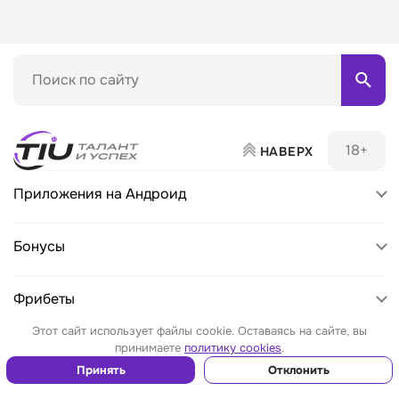
Поиск по матч-центру
18+
НАВЕРХ
Приложения на Андроид
Пари
Бонусы
БетБум
Pari
Фрибеты
Леон
BetBoom
Этот сайт использует файлы cookie. Оставаясь на сайте, вы
Лига Ставок
Пари
принимаете
политику cookies
.
Информация
Leon
Принять
Отклонить
Мелбет
БетБум
Бонус 25 000 ₽
Фрибет 10 000 ₽
Winline
Политика конфиденциальности