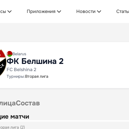
усы
Приложения
Новости
Стать
Belarus
ФК Белшина 2
FC Belshina 2
Турниры:
Вторая лига
лица
Состав
ие матчи
орая лига (2)