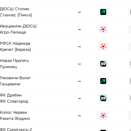
ДЮСШ Столин
—
Станлес (Пинск)
Ивацевичи-ДЮСШ
—
Агро-Пелище
РФСК Надежда
—
Кречет (Береза)
Новая Припять
—
Лунинец
Ляховичи Волат
—
Ганцевичи
ФК Дрибин
—
ФК Славгород
Колос Червен
—
Ракета Жодино
ФК Солигорск-2