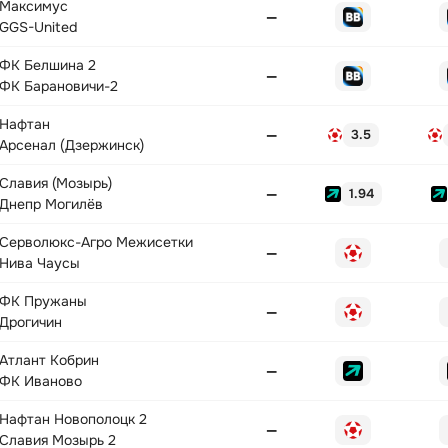
Максимус
—
GGS-United
ФК Белшина 2
—
ФК Барановичи-2
Нафтан
—
3.5
Арсенал (Дзержинск)
Славия (Мозырь)
—
1.94
Днепр Могилёв
Серволюкс-Агро Межисетки
—
Нива Чаусы
ФК Пружаны
—
Дрогичин
Атлант Кобрин
—
ФК Иваново
Нафтан Новополоцк 2
—
Славия Мозырь 2