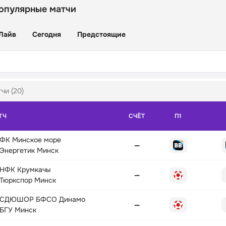
опулярные матчи
Лайв
Сегодня
Предстоящие
чи (20)
ТЧ
СЧЁТ
П1
ФК Минское море
—
Энергетик Минск
НФК Крумкачы
—
Тюркспор Минск
СДЮШОР БФСО Динамо
—
БГУ Минск