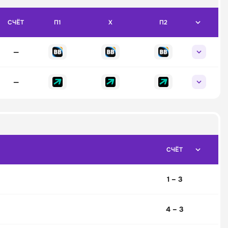
СЧЁТ
П1
X
П2
—
—
СЧЁТ
1 – 3
4 – 3