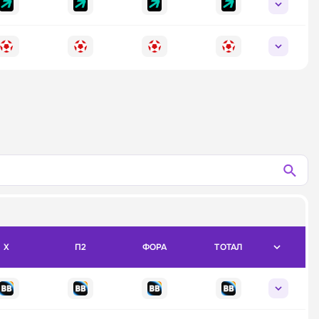
X
П2
ФОРА
ТОТАЛ