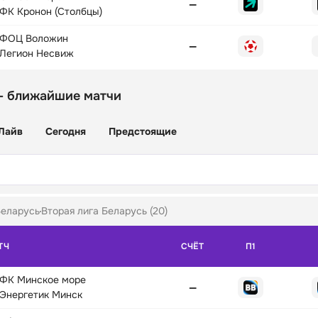
—
ФК Кронон (Столбцы)
ФОЦ Воложин
—
Легион Несвиж
— ближайшие матчи
Лайв
Сегодня
Предстоящие
еларусь
Вторая лига Беларусь (20)
ТЧ
СЧЁТ
П1
ФК Минское море
—
Энергетик Минск