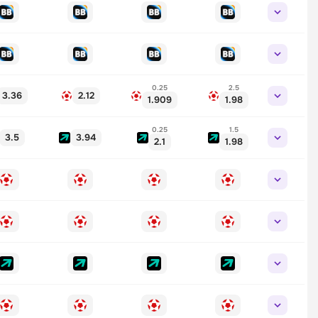
0.25
2.5
3.36
2.12
1.909
1.98
0.25
1.5
3.5
3.94
2.1
1.98