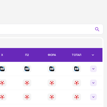
X
П2
ФОРА
ТОТАЛ