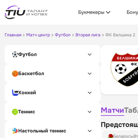
Букмекеры
Бон
Главная
Матч центр
Футбол
Вторая лига
ФК Белшина 2
Футбол
Баскетбол
Хоккей
Матчи
Таб
Теннис
Предстоящ
Настольный теннис
Беларусь
Вт