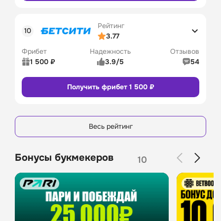
Коэффициенты
4/5
16
Линия в прематче
4/5
Рейтинг
Линия в лайве
Сайт
Приложение
3/5
3.77
Удобство платежей
4/5
Фрибет
Надежность
Отзывов
Служба поддержки
4/5
1 500 ₽
3.9/5
54
Бонусы и акции
4/5
Рейтинг 
5/5
Получить фрибет 1 500 ₽
пользователей
Промокод
Бонусы
Коэффициенты
3/5
8
Линия в прематче
3/5
Линия в лайве
Сайт
Приложение
4/5
Весь рейтинг
Удобство платежей
4/5
Служба поддержки
4/5
Бонусы букмекеров
10
Бонусы и акции
4/5
Промокод
Бонусы
13