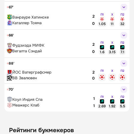
67'
П1
X
П2
2
Ванрауре Хатинохе
Каталлер Тояма
0
1.05
11
32
66'
П1
X
П2
2
Фудзиэда МИФК
Вегалта Сэндай
0
1.6
3.15
7.1
88'
П1
X
П2
2
ЙОС Ватерграфсмер
ВВ Звалювен
0
70'
П1
X
П2
1
Коул Индия Спа
Меажерс Клаб
1
2.69
1.92
5.5
Рейтинги букмекеров