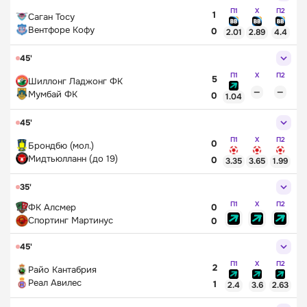
П1
X
П2
1
Саган Тосу
Вентфоре Кофу
0
2.01
2.89
4.4
45'
П1
X
П2
5
Шиллонг Ладжонг ФК
—
—
Мумбай ФК
0
1.04
45'
П1
X
П2
0
Брондбю (мол.)
Мидтьюлланн (до 19)
0
3.35
3.65
1.99
35'
П1
X
П2
0
ФК Алсмер
Спортинг Мартинус
0
45'
П1
X
П2
2
Райо Кантабрия
Реал Авилес
1
2.4
3.6
2.63