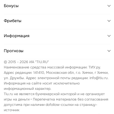
Пари
Бонусы
БетБум
Pari
Фрибеты
Леон
BetBoom
Лига Ставок
Пари
Информация
Leon
Мелбет
БетБум
Winline
Политика конфиденциальности
Прогнозы
Бетсити
Леон
Fonbet
Политика cookies
Марафон
© 2015 - 2026 ИА "TIU.RU"
Винлайн
Прогнозы на спорт
Марафон
Пользовательское соглашение
Наименование средства массовой информации: ТИУ.ру.
Фонбет
Фонбет
Футбол
Адрес редакции: 141410, Московская обл, г.о. Химки, г Химки,
Betcity
Согласие на обработку персональных данных
ул. Дружбы. Адрес электронной почты редакции: info@tiu.ru.
Винлайн
Марафон
Хоккей
Информация на сайте носит исключительно
Melbet
Контакты
информационный характер.
Бетсити
Баскетбол
Tiu.ru не является букмекерской конторой и не организует
Лига Ставок
Вакансии
игры на деньги • Перепечатка материалов без согласования
Мелбет
Теннис
допустима при наличии dofollow-ссылки на страницу-
Olimpbet
Блог
источник
Лига ставок
Настольный теннис