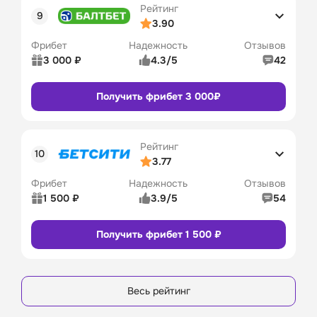
Рейтинг
Линия в лайве
Сайт
Приложение
3/5
3.90
Удобство платежей
4/5
Фрибет
Надежность
Отзывов
Служба поддержки
4/5
3 000 ₽
4.3/5
42
Бонусы и акции
4/5
Рейтинг 
5/5
Получить фрибет 3 000₽
пользователей
Промокод
Бонусы
Коэффициенты
4/5
16
Линия в прематче
4/5
Рейтинг
Линия в лайве
Сайт
Приложение
3/5
3.77
Удобство платежей
4/5
Фрибет
Надежность
Отзывов
Служба поддержки
4/5
1 500 ₽
3.9/5
54
Бонусы и акции
4/5
Рейтинг 
5/5
Получить фрибет 1 500 ₽
пользователей
Промокод
Бонусы
Коэффициенты
3/5
8
Линия в прематче
3/5
Линия в лайве
Сайт
Приложение
4/5
Весь рейтинг
Удобство платежей
4/5