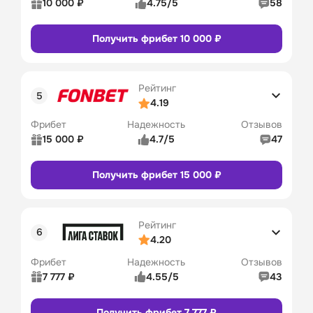
10 000 ₽
4.75/5
58
Бонусы и акции
4/5
Рейтинг 
5/5
Получить фрибет 10 000 ₽
пользователей
Промокод
Бонусы
Коэффициенты
4/5
34
Линия в прематче
4/5
Рейтинг
Линия в лайве
Сайт
Приложение
4/5
4.19
Удобство платежей
4/5
Фрибет
Надежность
Отзывов
Служба поддержки
4/5
15 000 ₽
4.7/5
47
Бонусы и акции
5/5
Рейтинг 
5/5
Получить фрибет 15 000 ₽
пользователей
Промокод
Бонусы
Коэффициенты
4/5
10
Линия в прематче
4/5
Рейтинг
Линия в лайве
Сайт
Приложение
4/5
4.20
Удобство платежей
4/5
Фрибет
Надежность
Отзывов
Служба поддержки
5/5
7 777 ₽
4.55/5
43
Бонусы и акции
4/5
Рейтинг 
5/5
Получить фрибет 7 777 ₽
пользователей
Промокод
Бонусы