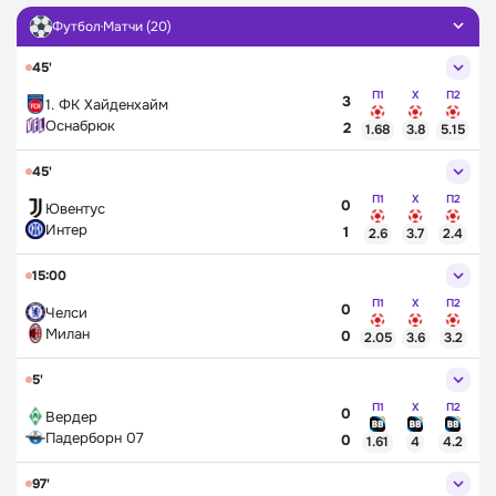
Букмекеры для ставок на киберспорт
НБА
НБА
Baltbet
Футбол
Матчи (20)
Букмекеры для профессиональных игроков
Единая Лига ВТБ
Единая Лига ВТБ
24Бет
Букмекеры для ставок на футбол
Евролига
Евролига
45'
WNBA
WNBA
П1
X
П2
3
1. ФК Хайденхайм
Суперлига
Суперлига
Оснабрюк
2
Теннис
Теннис
1.68
3.8
5.15
US Open 2026 ATP
ATP
45'
US Open 2026 WTA
WTA
П1
X
П2
Настольный теннис
0
Cincinnati ATP
Ювентус
Интер
1
Cincinnati WTA
Челленджер
2.6
3.7
2.4
Настольный теннис
Лига Про
15:00
Чемпионат мира
Setka Cup
П1
X
П2
Волейбол
Кубок мира
0
Челси
Милан
Чемпионат Европы
Лига Наций
0
2.05
3.6
3.2
WTT Champions Yokohama, MS
Суперлига России
5'
Киберспорт
WTT Champions Yokohama, WS
П1
X
П2
Europe Smash Sweden, WS
IEM Cologne
0
Вердер
Europe Smash Sweden, MS
The International
Падерборн 07
0
1.61
4
4.2
Волейбол
97'
Лига Наций