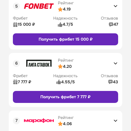
Рейтинг
Линия в лайве
Сайт
Приложение
4/5
4.19
Удобство платежей
4/5
Фрибет
Надежность
Отзывов
Служба поддержки
4/5
15 000 ₽
4.7/5
47
Бонусы и акции
5/5
Рейтинг 
5/5
Получить фрибет 15 000 ₽
пользователей
Промокод
Бонусы
Коэффициенты
4/5
10
Линия в прематче
4/5
Рейтинг
Линия в лайве
Сайт
Приложение
4/5
4.20
Удобство платежей
4/5
Фрибет
Надежность
Отзывов
Служба поддержки
5/5
7 777 ₽
4.55/5
43
Бонусы и акции
4/5
Рейтинг 
5/5
Получить фрибет 7 777 ₽
пользователей
Промокод
Бонусы
Коэффициенты
4/5
10
Линия в прематче
4/5
Рейтинг
Сайт
Приложение
Линия в лайве
4/5
4.06
Удобство платежей
4/5