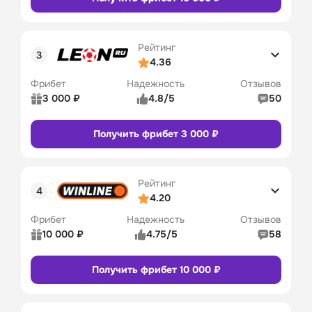
Коэффициенты
5/5
22
Линия в прематче
4/5
Рейтинг
Линия в лайве
Сайт
Приложение
5/5
4.36
Удобство платежей
4/5
Фрибет
Надежность
Отзывов
Служба поддержки
4/5
3 000 ₽
4.8/5
50
Бонусы и акции
5/5
Рейтинг 
5/5
Получить фрибет 3 000 ₽
пользователей
Промокод
Бонусы
Коэффициенты
5/5
42
Линия в прематче
5/5
Рейтинг
Линия в лайве
Сайт
Приложение
3/5
4.20
Удобство платежей
4/5
Фрибет
Надежность
Отзывов
Служба поддержки
5/5
10 000 ₽
4.75/5
58
Бонусы и акции
4/5
Рейтинг 
5/5
Получить фрибет 10 000 ₽
пользователей
Промокод
Бонусы
Коэффициенты
4/5
34
Линия в прематче
4/5