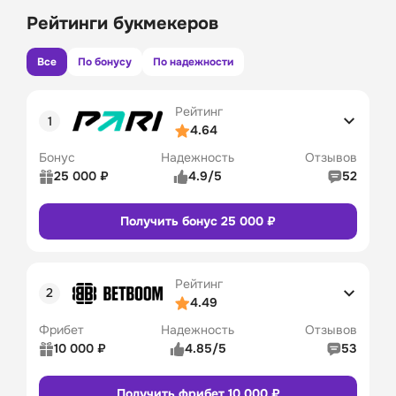
Рейтинги букмекеров
Все
По бонусу
По надежности
Рейтинг
4.64
Бонус
Надежность
Отзывов
25 000 ₽
4.9/5
52
Рейтинг 
5/5
Получить бонус 25 000 ₽
пользователей
Коэффициенты
5/5
Линия в прематче
4/5
Рейтинг
Линия в лайве
5/5
4.49
Удобство платежей
4/5
Фрибет
Надежность
Отзывов
Служба поддержки
5/5
10 000 ₽
4.85/5
53
Бонусы и акции
5/5
Рейтинг 
5/5
Получить фрибет 10 000 ₽
пользователей
Промокод
Бонусы