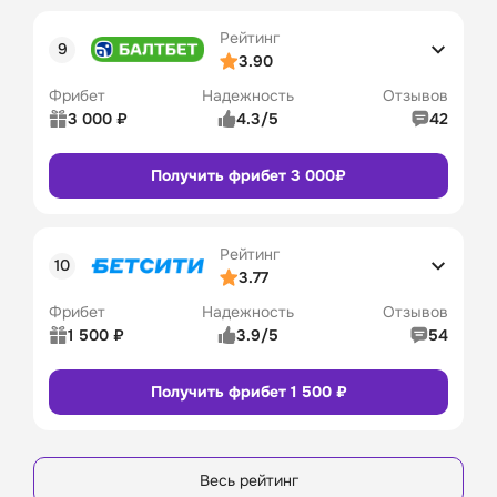
Линия в прематче
4/5
Рейтинг
Линия в лайве
Сайт
Приложение
3/5
3.90
Удобство платежей
4/5
Фрибет
Надежность
Отзывов
Служба поддержки
4/5
3 000 ₽
4.3/5
42
Бонусы и акции
4/5
Рейтинг 
5/5
Получить фрибет 3 000₽
пользователей
Промокод
Бонусы
Коэффициенты
4/5
16
Линия в прематче
4/5
Рейтинг
Линия в лайве
Сайт
Приложение
3/5
3.77
Удобство платежей
4/5
Фрибет
Надежность
Отзывов
Служба поддержки
4/5
1 500 ₽
3.9/5
54
Бонусы и акции
4/5
Рейтинг 
5/5
Получить фрибет 1 500 ₽
пользователей
Промокод
Бонусы
Коэффициенты
3/5
8
Линия в прематче
3/5
Линия в лайве
Сайт
Приложение
4/5
Весь рейтинг