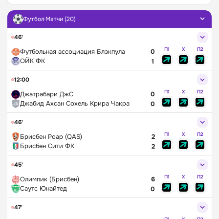
Футбол
Матчи (20)
46'
П1
X
П2
0
Футбольная ассоциация Блэкпула
ОЙК ФК
1
12:00
П1
X
П2
0
Джатрабари ДжС
Джабид Ахсан Сохель Крира Чакра
0
46'
П1
X
П2
2
Брисбен Роар (QAS)
Брисбен Сити ФК
2
45'
П1
X
П2
6
Олимпик (Брисбен)
Саутс Юнайтед
0
47'