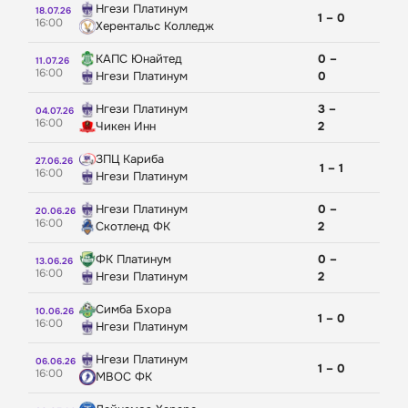
Букмекеры для ставок на киберспорт
НБА
НБА
Baltbet
Нгези Платинум
18.07.26
1 – 0
16:00
Букмекеры для профессиональных игроков
Единая Лига ВТБ
Единая Лига ВТБ
24Бет
Херентальс Колледж
Букмекеры для ставок на футбол
Евролига
Евролига
КАПС Юнайтед
0 –
11.07.26
WNBA
WNBA
16:00
Нгези Платинум
0
Суперлига
Суперлига
Теннис
Теннис
Нгези Платинум
3 –
04.07.26
16:00
Чикен Инн
2
US Open 2026 ATP
ATP
US Open 2026 WTA
WTA
ЗПЦ Кариба
27.06.26
1 – 1
Настольный теннис
Cincinnati ATP
16:00
Нгези Платинум
Cincinnati WTA
Челленджер
Нгези Платинум
0 –
Настольный теннис
Лига Про
20.06.26
16:00
Скотленд ФК
2
Чемпионат мира
Setka Cup
Волейбол
Кубок мира
ФК Платинум
0 –
13.06.26
16:00
Чемпионат Европы
Лига Наций
Нгези Платинум
2
WTT Champions Yokohama, MS
Суперлига России
Симба Бхора
10.06.26
Киберспорт
WTT Champions Yokohama, WS
1 – 0
16:00
Нгези Платинум
Europe Smash Sweden, WS
IEM Cologne
Europe Smash Sweden, MS
The International
Нгези Платинум
06.06.26
1 – 0
16:00
МВОС ФК
Волейбол
Лига Наций