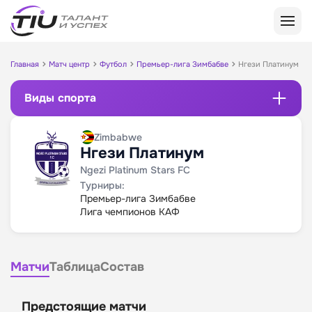
Главная
Матч центр
Футбол
Премьер-лига Зимбабве
Нгези Платинум
Популярные БК
Виды спорта
Пари
По букмекеру
БетБум
Леон
Pari
Zimbabwe
Приложения для Android
Винлайн
BetBoom
Нгези Платинум
Фонбет
Leon
Пари
Ngezi Platinum Stars FC
Виды спорта
Марафон
Winline
БетБум
Турниры:
Бетсити
Fonbet
Леон
Баскетбол
Премьер-лига Зимбабве
Статьи о БК
Мелбет
Лига Ставок
Винлайн
Киберспорт
Лига чемпионов КАФ
Winline
Лига Ставок
Марафон
Фонбет
Теннис
База знаний
По видам спорта
Олимпбет
Бет-М
Марафон
Хоккей
Виды ставок
Тенниси
Baltbet
Бетсити
Футбол
Футбол
Матчи
Таблица
Состав
Футбол
По видам спорта
Основы ставок
Балтбет
Melbet
Мелбет
Хоккей
Евролига
Сервисы
Бет-М
Olimpbet
Лига Ставок
Баскетбол
Футбол
Виды спорта
Предстоящие матчи
Кубок России
Беттери
Tennisi
Олимпбет
Теннис
Хоккей