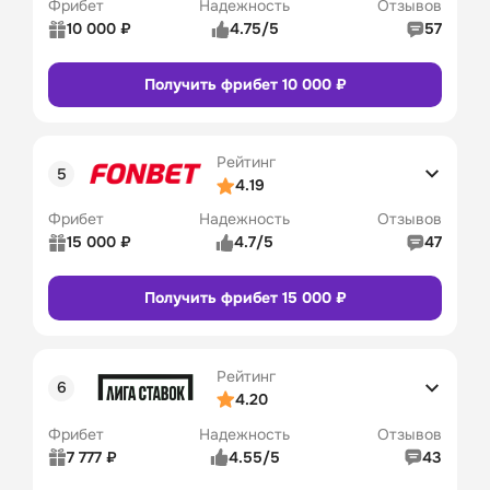
Фрибет
Надежность
Отзывов
Служба поддержки
5/5
10 000 ₽
4.75/5
57
Бонусы и акции
4/5
Рейтинг 
5/5
Получить фрибет 10 000 ₽
пользователей
Промокод
Бонусы
Коэффициенты
4/5
34
Линия в прематче
4/5
Рейтинг
Линия в лайве
Сайт
Приложение
4/5
4.19
Удобство платежей
4/5
Фрибет
Надежность
Отзывов
Служба поддержки
4/5
15 000 ₽
4.7/5
47
Бонусы и акции
5/5
Рейтинг 
5/5
Получить фрибет 15 000 ₽
пользователей
Промокод
Бонусы
Коэффициенты
4/5
10
Линия в прематче
4/5
Рейтинг
Линия в лайве
Сайт
Приложение
4/5
4.20
Удобство платежей
4/5
Фрибет
Надежность
Отзывов
Служба поддержки
5/5
7 777 ₽
4.55/5
43
Бонусы и акции
4/5