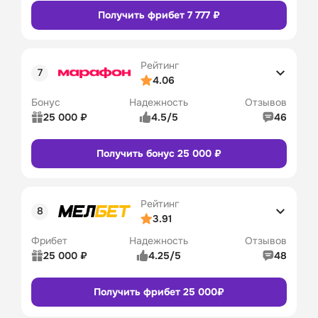
Рейтинг 
5/5
Получить фрибет 7 777 ₽
пользователей
Промокод
Бонусы
Коэффициенты
4/5
10
Линия в прематче
4/5
Рейтинг
Сайт
Приложение
Линия в лайве
4/5
4.06
Удобство платежей
4/5
Бонус
Надежность
Отзывов
Служба поддержки
4/5
25 000 ₽
4.5/5
46
Бонусы и акции
5/5
Рейтинг 
5/5
Получить бонус 25 000 ₽
пользователей
Бонусы
17
Коэффициенты
4/5
Сайт
Приложение
Линия в прематче
4/5
Рейтинг
Линия в лайве
4/5
3.91
Удобство платежей
4/5
Фрибет
Надежность
Отзывов
Служба поддержки
4/5
25 000 ₽
4.25/5
48
Бонусы и акции
4/5
Рейтинг 
5/5
Получить фрибет 25 000₽
пользователей
Промокод
Бонусы
Коэффициенты
4/5
15