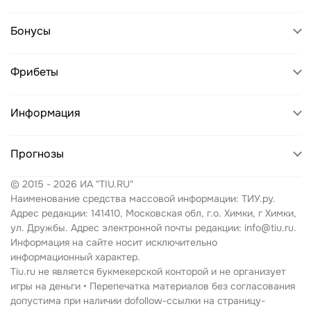
Пари
Бонусы
БетБум
Pari
Фрибеты
Леон
BetBoom
Лига Ставок
Пари
Информация
Leon
Мелбет
БетБум
Winline
Политика конфиденциальности
Прогнозы
Бетсити
Леон
Fonbet
Политика cookies
Марафон
© 2015 - 2026 ИА "TIU.RU"
Винлайн
Прогнозы на спорт
Марафон
Пользовательское соглашение
Наименование средства массовой информации: ТИУ.ру.
Фонбет
Фонбет
Футбол
Адрес редакции: 141410, Московская обл, г.о. Химки, г Химки,
Betcity
Согласие на обработку персональных данных
ул. Дружбы. Адрес электронной почты редакции: info@tiu.ru.
Винлайн
Марафон
Хоккей
Информация на сайте носит исключительно
Melbet
Контакты
информационный характер.
Бетсити
Баскетбол
Tiu.ru не является букмекерской конторой и не организует
Лига Ставок
Вакансии
игры на деньги • Перепечатка материалов без согласования
Мелбет
Теннис
допустима при наличии dofollow-ссылки на страницу-
Olimpbet
Блог