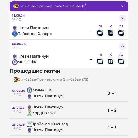
Лига Чемпионов
Зенит
Betcity
Тенниси
Теннис
Настольный теннис
Баскетбол
Зимбабве
Премьер-лига Зимбабве (2)
Лига Европы
Спортбет
Bettery
Балтбет
Футбол
Волейбол
Теннис
14.09.24
24bet
Zenit
Беттери
Киберспорт
Настольный теннис
16:00
Рейтинги
Футбол
Спортбет
Зенит
Волейбол
П1
X
П2
Нгези Платинум
—
Прочие категории
Лучшие букмекеры
РПЛ
24bet
Киберспорт
Дайнамоз Хараре
Приложения для iOS
Футбол
Легальные букмекерские конторы
Фрибеты
Лига чемпионов
06.06.26
Российские букмекеры
Фрибеты без депозита
АПЛ
РПЛ
Leon
15:00
БК с мобильным приложением
Фрибет без отыгрыша
Серия А
Лига чемпионов
Zenit
П1
X
П2
Нгези Платинум
—
Надежные букмекеры
Промокод без отыгрыша
Ла Лига
АПЛ
Лига Ставок
МВОС ФК
БК с гостевым демосчетом
Бонус за регистрацию без отыгрыша
Бундеслига
Серия А
Марафон
Прошедшие матчи
БК с большими коэффициентами
Фрибеты сегодня
Лига Европы
Ла Лига
Melbet
Зимбабве
Премьер-лига Зимбабве (79)
БК с минимальными депозитами
Лучшие фрибеты
Лига конференций
Бундеслига
Pari
Букмекеры для ставок на американский футбол
Фрибет новым игрокам
Лига наций
Лига Европы
Tennisi
Агама ФК
01.08.26
0 – 1
16:00
Нгези Платинум
Букмекеры для ставок на бейсбол
Новые БК с фрибетом
Суперкубок УЕФА
Лига конференций
Fonbet
Хоккей
Хоккей
Букмекеры для ставок на гольф
Фрибет 3000
Betcity
Нгези Платинум
26.07.26
1 – 2
Букмекеры для ставок на автогонки
Акции букмекерских контор при регистрации
КХЛ
КХЛ
BetBoom
16:00
ХардРок ФК
Букмекеры для ставок на чемпионаты мира и Европы
Промокоды букмекеров
НХЛ
НХЛ
Bettery
Трайангл Юнайтед
Букмекеры для ставок на дартс
Бездепозитные бонусы за регистрацию
АХЛ
АХЛ
Olimpbet
23.07.26
1 – 1
16:00
Нгези Платинум
Баскетбол
Баскетбол
Букмекеры для ставок на скачки
Бездепозитные бонусы букмекеров
Winline