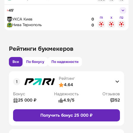
45'
П1
X
П2
0
УКСА Киев
Нива Тернополь
0
Рейтинги букмекеров
Все
По бонусу
По надежности
Рейтинг
4.64
Бонус
Надежность
Отзывов
25 000 ₽
4.9/5
52
Рейтинг 
5/5
Получить бонус 25 000 ₽
пользователей
Коэффициенты
5/5
Линия в прематче
4/5