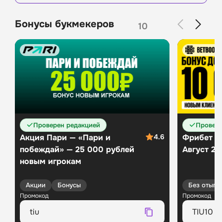
Удобство платежей
4/5
Служба поддержки
4/5
Бонусы букмекеров
10
Бонусы и акции
4/5
Промокод
Бонусы
13
Сайт
Приложение
Проверен редакцией
Провере
Акция Пари — «Пари и
4.6
Фрибет Б
побеждай» — 25 000 рублей
Август 20
новым игрокам
Акции
Бонусы
Без отыгр
Промокод
Промокод