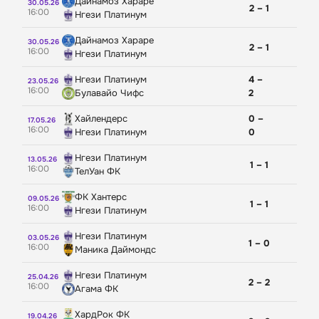
Дайнамоз Хараре
30.05.26
2 – 1
Чемпионат мира
16:00
Нгези Платинум
Суперлига России
Дайнамоз Хараре
30.05.26
Чемпионат Европы
2 – 1
16:00
Нгези Платинум
Киберспорт
IEM Cologne
Нгези Платинум
4 –
23.05.26
16:00
The International
Булавайо Чифс
2
Esports World Cup Counter Strike
Хайлендерс
0 –
17.05.26
16:00
Нгези Платинум
0
Нгези Платинум
13.05.26
1 – 1
16:00
ТелУан ФК
ФК Хантерс
09.05.26
1 – 1
16:00
Нгези Платинум
Нгези Платинум
03.05.26
1 – 0
16:00
Маника Даймондс
Нгези Платинум
25.04.26
2 – 2
16:00
Агама ФК
ХардРок ФК
19.04.26