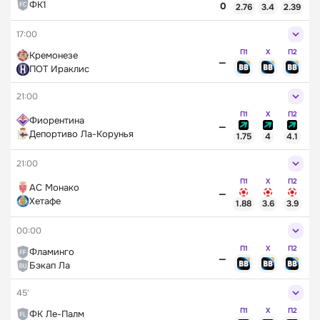
ФК1
0
2.76
3.4
2.39
17:00
П1
X
П2
Кремонезе
—
ПОТ Ираклис
21:00
П1
X
П2
Фиорентина
—
Депортиво Ла-Корунья
1.75
4
4.1
21:00
П1
X
П2
АС Монако
—
Хетафе
1.88
3.6
3.9
00:00
П1
X
П2
Фламинго
—
Бэкап Ла
45'
П1
X
П2
ФК Ле-Палм