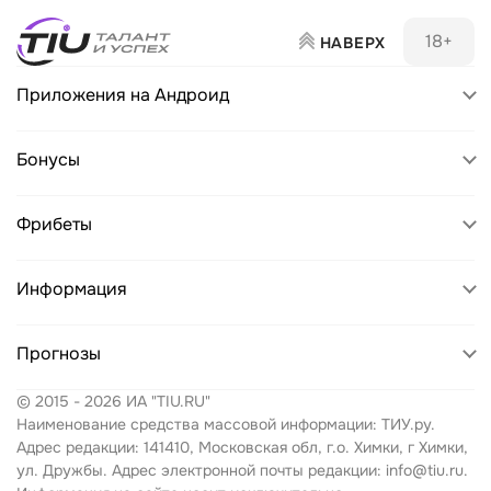
Поиск по матч-центру
18+
НАВЕРХ
Приложения на Андроид
Пари
Бонусы
БетБум
Pari
Фрибеты
Леон
BetBoom
Лига Ставок
Пари
Информация
Leon
Мелбет
БетБум
Winline
Политика конфиденциальности
Прогнозы
Бетсити
Леон
Fonbet
Политика cookies
Марафон
© 2015 - 2026 ИА "TIU.RU"
Винлайн
Прогнозы на спорт
Марафон
Пользовательское соглашение
Наименование средства массовой информации: ТИУ.ру.
Фонбет
Фонбет
Футбол
Адрес редакции: 141410, Московская обл, г.о. Химки, г Химки,
Betcity
Согласие на обработку персональных данных
ул. Дружбы. Адрес электронной почты редакции: info@tiu.ru.
Винлайн
Марафон
Хоккей