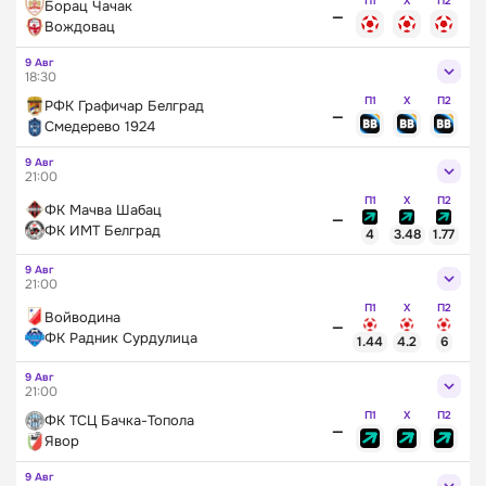
П1
X
П2
Борац Чачак
—
Вождовац
9 Авг
18:30
П1
X
П2
РФК Графичар Белград
—
Смедерево 1924
9 Авг
21:00
П1
X
П2
ФК Мачва Шабац
—
ФК ИМТ Белград
4
3.48
1.77
9 Авг
21:00
П1
X
П2
Войводина
—
ФК Радник Сурдулица
1.44
4.2
6
9 Авг
21:00
П1
X
П2
ФК ТСЦ Бачка-Топола
—
Явор
9 Авг