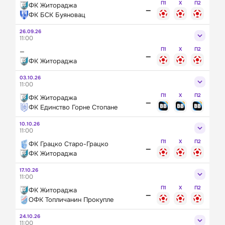
Букмекеры для ставок на киберспорт
НБА
НБА
Baltbet
П1
X
П2
ФК Житораджа
—
Букмекеры для профессиональных игроков
Единая Лига ВТБ
Единая Лига ВТБ
24Бет
ФК БСК Буяновац
Букмекеры для ставок на футбол
Евролига
Евролига
26.09.26
WNBA
WNBA
11:00
Суперлига
Суперлига
П1
X
П2
—
—
Теннис
Теннис
ФК Житораджа
US Open 2026 ATP
ATP
03.10.26
US Open 2026 WTA
WTA
11:00
Настольный теннис
Cincinnati ATP
П1
X
П2
ФК Житораджа
—
Cincinnati WTA
Челленджер
ФК Единство Горне Стопане
Настольный теннис
Лига Про
10.10.26
Чемпионат мира
Setka Cup
11:00
Волейбол
Кубок мира
П1
X
П2
ФК Грацко Старо-Грацко
—
Чемпионат Европы
Лига Наций
ФК Житораджа
WTT Champions Yokohama, MS
Суперлига России
17.10.26
Киберспорт
WTT Champions Yokohama, WS
11:00
Europe Smash Sweden, WS
IEM Cologne
П1
X
П2
ФК Житораджа
—
Europe Smash Sweden, MS
The International
ОФК Топличанин Прокупле
Волейбол
24.10.26
Лига Наций
11:00