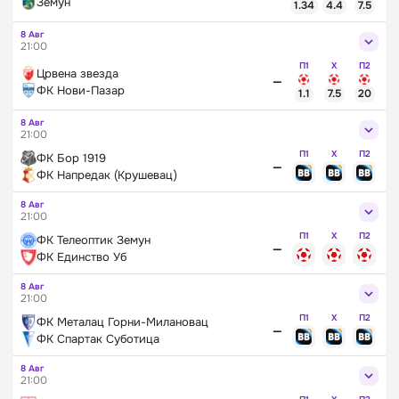
Земун
1.34
4.4
7.5
8 Авг
21:00
П1
X
П2
Црвена звезда
—
ФК Нови-Пазар
1.1
7.5
20
8 Авг
21:00
П1
X
П2
ФК Бор 1919
—
ФК Напредак (Крушевац)
8 Авг
21:00
П1
X
П2
ФК Телеоптик Земун
—
ФК Единство Уб
8 Авг
21:00
П1
X
П2
ФК Металац Горни-Милановац
—
ФК Спартак Суботица
8 Авг
21:00