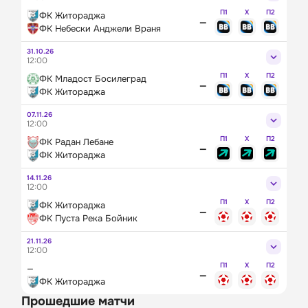
Чемпионат мира
П1
X
П2
ФК Житораджа
—
Суперлига России
ФК Небески Анджели Враня
Чемпионат Европы
31.10.26
Киберспорт
12:00
IEM Cologne
П1
X
П2
ФК Младост Босилеград
—
The International
ФК Житораджа
Esports World Cup Counter Strike
07.11.26
12:00
П1
X
П2
ФК Радан Лебане
—
ФК Житораджа
14.11.26
12:00
П1
X
П2
ФК Житораджа
—
ФК Пуста Река Бойник
21.11.26
12:00
П1
X
П2
—
—
ФК Житораджа
Прошедшие матчи