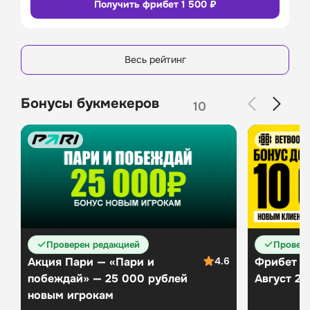
Получить фрибет 1 500 ₽
пользователей
Промокод
Бонусы
Коэффициенты
3/5
8
Линия в прематче
3/5
Линия в лайве
Сайт
Приложение
4/5
Весь рейтинг
Удобство платежей
4/5
Служба поддержки
4/5
Бонусы букмекеров
10
Бонусы и акции
4/5
Промокод
Бонусы
13
Сайт
Приложение
Проверен редакцией
Провере
Акция Пари — «Пари и
4.6
Фрибет Б
побеждай» — 25 000 рублей
Август 20
новым игрокам