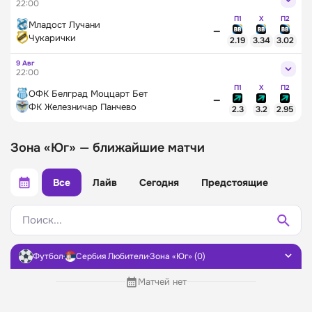
22:00
П1
X
П2
Младост Лучани
—
Чукарички
2.19
3.34
3.02
9 Авг
22:00
П1
X
П2
ОФК Белград Моццарт Бет
—
ФК Железничар Панчево
2.3
3.2
2.95
Зона «Юг» — ближайшие матчи
Все
Лайв
Сегодня
Предстоящие
Поиск...
Футбол
Сербия Любители
Зона «Юг» (0)
Матчей нет