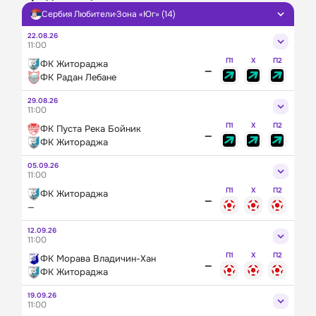
Лига Чемпионов
Зенит
Betcity
Тенниси
Теннис
Настольный теннис
Баскетбол
Сербия Любители
Зона «Юг» (14)
Лига Европы
Спортбет
Bettery
Балтбет
Футбол
Волейбол
Теннис
22.08.26
24bet
Zenit
Беттери
Киберспорт
Настольный теннис
11:00
Рейтинги
Футбол
Спортбет
Зенит
Волейбол
П1
X
П2
ФК Житораджа
—
Прочие категории
Лучшие букмекеры
РПЛ
24bet
Киберспорт
ФК Радан Лебане
Приложения для iOS
Футбол
Легальные букмекерские конторы
Фрибеты
Лига чемпионов
29.08.26
Российские букмекеры
Фрибеты без депозита
АПЛ
РПЛ
Leon
11:00
БК с мобильным приложением
Фрибет без отыгрыша
Серия А
Лига чемпионов
Zenit
П1
X
П2
ФК Пуста Река Бойник
—
Надежные букмекеры
Промокод без отыгрыша
Ла Лига
АПЛ
Лига Ставок
ФК Житораджа
БК с гостевым демосчетом
Бонус за регистрацию без отыгрыша
Бундеслига
Серия А
Марафон
05.09.26
БК с большими коэффициентами
Фрибеты сегодня
Лига Европы
Ла Лига
Melbet
11:00
БК с минимальными депозитами
Лучшие фрибеты
Лига конференций
Бундеслига
Pari
П1
X
П2
ФК Житораджа
—
Букмекеры для ставок на американский футбол
Фрибет новым игрокам
Лига наций
Лига Европы
Tennisi
—
Букмекеры для ставок на бейсбол
Новые БК с фрибетом
Суперкубок УЕФА
Лига конференций
Fonbet
12.09.26
Хоккей
Хоккей
Букмекеры для ставок на гольф
Фрибет 3000
Betcity
11:00
Букмекеры для ставок на автогонки
Акции букмекерских контор при регистрации
КХЛ
КХЛ
BetBoom
П1
X
П2
ФК Морава Владичин-Хан
—
Букмекеры для ставок на чемпионаты мира и Европы
Промокоды букмекеров
НХЛ
НХЛ
Bettery
ФК Житораджа
Букмекеры для ставок на дартс
Бездепозитные бонусы за регистрацию
АХЛ
АХЛ
Olimpbet
19.09.26
Баскетбол
Баскетбол
Букмекеры для ставок на скачки
Бездепозитные бонусы букмекеров
Winline
11:00