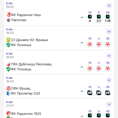
8 Авг
18:00
П1
X
П2
ФК Раднички Ниш
—
Партизан
4
3.7
1.74
8 Авг
18:00
П1
X
П2
СУ Динамо Юг Вранье
—
ФК Лозница
8 Авг
18:00
П1
X
П2
ГФК Дубочица Лесковац
—
ФК Лозница
8 Авг
18:30
П1
X
П2
ОФК Вршац
—
ФК Пролетер 023
8 Авг
21:00
П1
X
П2
ФК Раднички 1923
—