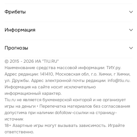
БетБум
Pari
Фрибеты
Леон
BetBoom
Лига Ставок
Пари
Информация
Leon
Мелбет
БетБум
Winline
Политика конфиденциальности
Прогнозы
Бетсити
Леон
Fonbet
Политика cookies
Марафон
© 2015 - 2026 ИА "TIU.RU"
Винлайн
Прогнозы на спорт
Марафон
Пользовательское соглашение
Наименование средства массовой информации: ТИУ.ру.
Фонбет
Фонбет
Футбол
Адрес редакции: 141410, Московская обл, г.о. Химки, г Химки,
Betcity
Согласие на обработку персональных данных
ул. Дружбы. Адрес электронной почты редакции: info@tiu.ru.
Винлайн
Марафон
Хоккей
Информация на сайте носит исключительно
Melbet
Контакты
информационный характер.
Бетсити
Баскетбол
Tiu.ru не является букмекерской конторой и не организует
Лига Ставок
Вакансии
игры на деньги • Перепечатка материалов без согласования
Мелбет
Теннис
допустима при наличии dofollow-ссылки на страницу-
Olimpbet
Блог
источник
Лига ставок
Настольный теннис
18+ Азартные игры могут вызывать зависимость. Играйте
Архив
ответственно.
Олимпбет
Волейбол