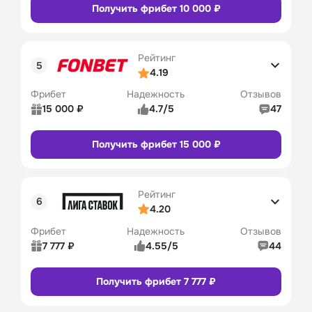
5/5
Получить фрибет 10 000 ₽
пользователей
Промокод
Бонусы
Коэффициенты
4/5
34
Линия в прематче
4/5
Рейтинг
Линия в лайве
Сайт
Приложение
4/5
4.19
Удобство платежей
4/5
Фрибет
Надежность
Отзывов
Служба поддержки
4/5
15 000 ₽
4.7/5
47
Бонусы и акции
5/5
Рейтинг 
5/5
Получить фрибет 15 000 ₽
пользователей
Промокод
Бонусы
Коэффициенты
4/5
10
Линия в прематче
4/5
Рейтинг
Линия в лайве
Сайт
Приложение
4/5
4.20
Удобство платежей
4/5
Фрибет
Надежность
Отзывов
Служба поддержки
5/5
7 777 ₽
4.55/5
44
Бонусы и акции
4/5
Рейтинг 
5/5
Получить фрибет 7 777 ₽
пользователей
Промокод
Бонусы
Коэффициенты
4/5
10