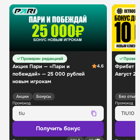
Промокод
Бонусы
13
Сайт
Приложение
Проверен редакцией
Провере
Акция Пари — «Пари и
4.6
Фрибет Б
побеждай» — 25 000 рублей
Август 20
новым игрокам
Акции
Бонусы
Без отыгр
Промокод
Промокод
Получить бонус
П