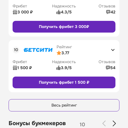
Удобство платежей
4/5
Фрибет
Надежность
Отзывов
Служба поддержки
4/5
3 000 ₽
4.3/5
42
Бонусы и акции
4/5
Рейтинг 
5/5
Получить фрибет 3 000₽
пользователей
Промокод
Бонусы
Коэффициенты
4/5
16
Линия в прематче
4/5
Рейтинг
Линия в лайве
Сайт
Приложение
3/5
3.77
Удобство платежей
4/5
Фрибет
Надежность
Отзывов
Служба поддержки
4/5
1 500 ₽
3.9/5
54
Бонусы и акции
4/5
Рейтинг 
5/5
Получить фрибет 1 500 ₽
пользователей
Промокод
Бонусы
Коэффициенты
3/5
8
Линия в прематче
3/5
Линия в лайве
Сайт
Приложение
4/5
Весь рейтинг
Удобство платежей
4/5
Служба поддержки
4/5
Бонусы букмекеров
10
Бонусы и акции
4/5