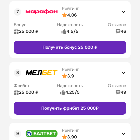
Линия в прематче
4/5
Рейтинг
Сайт
Приложение
Линия в лайве
4/5
4.06
Удобство платежей
4/5
Бонус
Надежность
Отзывов
Служба поддержки
4/5
25 000 ₽
4.5/5
46
Бонусы и акции
5/5
Рейтинг 
5/5
Получить бонус 25 000 ₽
пользователей
Бонусы
17
Коэффициенты
4/5
Сайт
Приложение
Линия в прематче
4/5
Рейтинг
Линия в лайве
4/5
3.91
Удобство платежей
4/5
Фрибет
Надежность
Отзывов
Служба поддержки
4/5
25 000 ₽
4.25/5
49
Бонусы и акции
4/5
Рейтинг 
5/5
Получить фрибет 25 000₽
пользователей
Промокод
Бонусы
Коэффициенты
4/5
15
Линия в прематче
4/5
Рейтинг
Линия в лайве
Сайт
Приложение
3/5
3.90