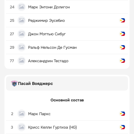
24
Марк Энтони Долигон
25
Реджимир Эусебио
27
Джон Мэттью Сибуг
29
Ральф Нельсон Де Гусман
77
Александрин Тестадо
Пасай Вояджерс
Основной состав
2
Марк Паркс
3
Крисс Келли Гуртиза (HG)