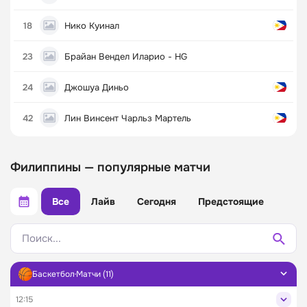
18
Нико Куинал
23
Брайан Вендел Иларио - HG
24
Джошуа Диньо
42
Лин Винсент Чарльз Мартель
14
11
13
73
17
13
2
3
45
25
Сориано
Лопес
HG
Бальтазар
Седильо
Энрикес
Паркс
(HG)
Фахарито
Крус
Филиппины — популярные матчи
Все
Лайв
Сегодня
Предстоящие
Поиск...
Баскетбол
Матчи (11)
12:15