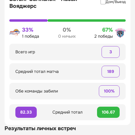
Дом/Выезд
Вояджерс
33%
0%
67%
1 победа
0 ничьих
2 победы
Всего игр
3
Средний тотал матча
189
Обе команды забили
100%
82.33
Средний тотал
106.67
Результаты личных встреч