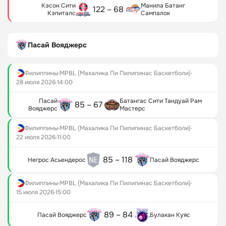
Кэсон Сити
Манила Батанг
122 – 68
Кэпиталс
Сампалок
Пасай Вояджерс
Филиппины
MPBL (Махалика Пи Пилипинас Баскетболи)
28 июля 2026
14:00
Пасай
Батангас Сити Тандуай Рам
85 – 67
Вояджерс
Мастерс
Филиппины
MPBL (Махалика Пи Пилипинас Баскетболи)
22 июля 2026
11:00
85 – 118
Негрос Асьендерос
Пасай Вояджерс
Филиппины
MPBL (Махалика Пи Пилипинас Баскетболи)
15 июля 2026
15:00
89 – 84
Пасай Вояджерс
Булакан Куяс