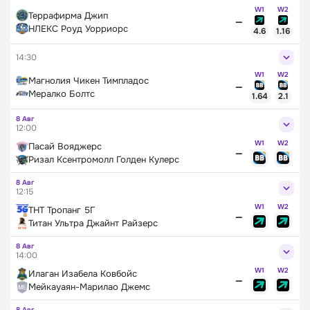
W1
W2
Террафирма Джип
—
НЛЕКС Роуд Уорриорс
4.6
1.16
14:30
W1
W2
Магнолия Чикен Тимпладос
—
Мералко Болтс
1.64
2.1
8 Авг
12:00
W1
W2
Пасай Вояджерс
—
Ризал Ксентромолл Голден Кулерс
8 Авг
12:15
W1
W2
ТНТ Тропанг 5Г
—
Титан Ультра Джайнт Райзерс
8 Авг
14:00
W1
W2
Илаган Изабела Ковбойс
—
Мейкауаян-Марилао Джемс
8 Авг