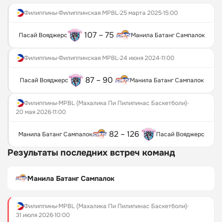
Филиппины
Филиппинская MPBL
25 марта 2025
15:00
107 – 75
Пасай Вояджерс
Манила Батанг Сампалок
Филиппины
Филиппинская MPBL
24 июня 2024
11:00
87 – 90
Пасай Вояджерс
Манила Батанг Сампалок
Филиппины
MPBL (Махалика Пи Пилипинас Баскетболи)
20 мая 2026
11:00
82 – 126
Манила Батанг Сампалок
Пасай Вояджерс
Результаты последних встреч команд
Манила Батанг Сампалок
Филиппины
MPBL (Махалика Пи Пилипинас Баскетболи)
31 июля 2026
10:00