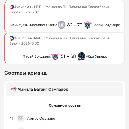
Филиппины
MPBL (Махалика Пи Пилипинас Баскетболи)
8 июля 2026
15:00
82 – 77
Мейкауаян-Марилао Джемс
Пасай Вояджерс
Филиппины
MPBL (Махалика Пи Пилипинас Баскетболи)
3 июля 2026
15:00
51 – 68
Пасай Вояджерс
Абра Уиверс
Составы команд
Манила Батанг Сампалок
Основной состав
11
Ариус Сориано