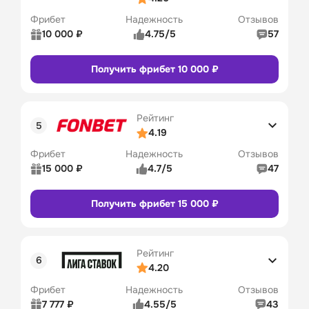
Удобство платежей
4/5
Фрибет
Надежность
Отзывов
Служба поддержки
5/5
10 000 ₽
4.75/5
57
Бонусы и акции
4/5
Рейтинг 
5/5
Получить фрибет 10 000 ₽
пользователей
Промокод
Бонусы
Коэффициенты
4/5
34
Линия в прематче
4/5
Рейтинг
Линия в лайве
Сайт
Приложение
4/5
4.19
Удобство платежей
4/5
Фрибет
Надежность
Отзывов
Служба поддержки
4/5
15 000 ₽
4.7/5
47
Бонусы и акции
5/5
Рейтинг 
5/5
Получить фрибет 15 000 ₽
пользователей
Промокод
Бонусы
Коэффициенты
4/5
10
Линия в прематче
4/5
Рейтинг
Линия в лайве
Сайт
Приложение
4/5
4.20
Удобство платежей
4/5
Фрибет
Надежность
Отзывов
Служба поддержки
5/5
7 777 ₽
4.55/5
43