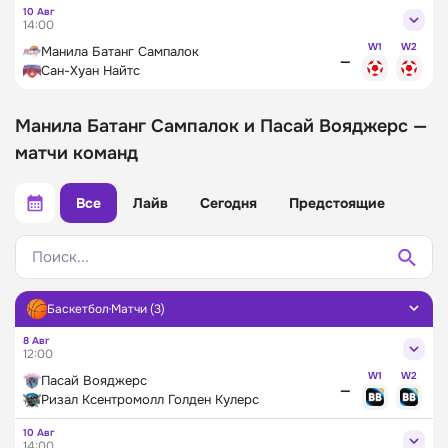
10 Авг
14:00
W1
W2
Манила Батанг Сампалок
—
Сан-Хуан Найтс
Манила Батанг Сампалок и Пасай Вояджерс —
матчи команд
Все
Лайв
Сегодня
Предстоящие
Поиск...
Баскетбол
Матчи (3)
8 Авг
12:00
W1
W2
Пасай Вояджерс
—
Ризал Ксентромолл Голден Кулерс
10 Авг
14:00