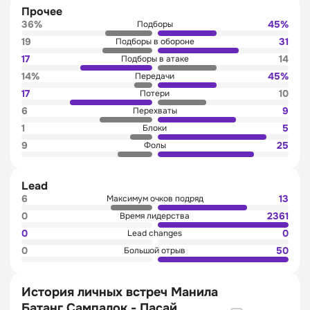
Чемпионат мира
Прочее
36%
45%
Подборы
Суперлига России
19
31
Чемпионат Европы
Подборы в обороне
Киберспорт
17
14
Подборы в атаке
IEM Cologne
14%
45%
Передачи
The International
17
10
Потери
Esports World Cup Counter Strike
6
9
Перехваты
1
5
Блоки
9
25
Фолы
Lead
6
13
Максимум очков подряд
0
2361
Время лидерства
0
0
Lead changes
0
50
Большой отрыв
История личных встреч Манила
Батанг Сампалок - Пасай