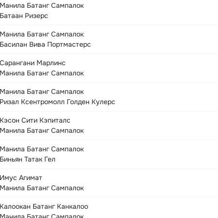
Манила Батанг Сампалок
Батаан Ризерс
Манила Батанг Сампалок
Басилан Вива Портмастерс
Сарангани Марлинс
Манила Батанг Сампалок
Манила Батанг Сампалок
Ризал Ксентромолл Голден Кулерс
Кэсон Сити Кэпиталс
Манила Батанг Сампалок
Манила Батанг Сампалок
Биньян Татак Гел
Имус Агимат
Манила Батанг Сампалок
Калоокан Батанг Канкалоо
Манила Батанг Сампалок