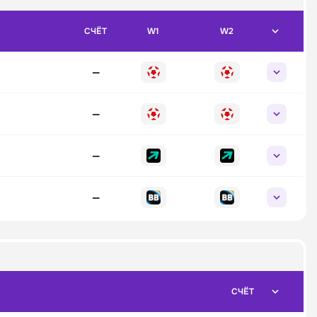
СЧЁТ
W1
W2
—
—
—
—
СЧЁТ