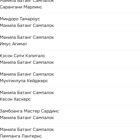
Манила Батанг Сампалок
Сарангани Марлинс
Миндоро Тамароус
Манила Батанг Сампалок
Манила Батанг Сампалок
Имус Агимат
Кэсон Сити Кэпиталс
Манила Батанг Сампалок
Манила Батанг Сампалок
Мунтинлупа Кейджерс
Манила Батанг Сампалок
Кесон Хаскерс
Замбоанга Мастер Сардинс
Манила Батанг Сампалок
Манила Батанг Сампалок
Пампанга Лантернс