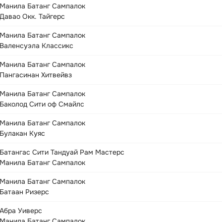
Манила Батанг Сампалок
Давао Окк. Тайгерс
Манила Батанг Сампалок
Валенсуэла Классикс
Манила Батанг Сампалок
Пангасинан Хитвейвз
Манила Батанг Сампалок
Баколод Сити оф Смайлс
Манила Батанг Сампалок
Булакан Куяс
Батангас Сити Тандуай Рам Мастерс
Манила Батанг Сампалок
Манила Батанг Сампалок
Батаан Ризерс
Абра Уиверс
Манила Батанг Сампалок