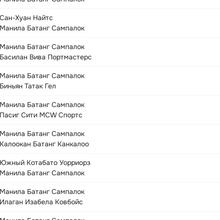
Сан-Хуан Найтс
Манила Батанг Сампалок
Манила Батанг Сампалок
Басилан Вива Портмастерс
Манила Батанг Сампалок
Биньян Татак Гел
Манила Батанг Сампалок
Пасиг Сити MCW Спортс
Манила Батанг Сампалок
Калоокан Батанг Канкалоо
Южный Котабато Уорриорз
Манила Батанг Сампалок
Манила Батанг Сампалок
Илаган Изабела Ковбойс