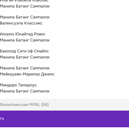
Илаган Изабела Ковбойс
Манила Батанг Сампалок
Манила Батанг Сампалок
Валенсуэла Классикс
Илоило Юнайтед Роялс
Манила Батанг Сампалок
Баколод Сити оф Смайлс
Манила Батанг Сампалок
Манила Батанг Сампалок
Мейкауаян-Марилао Джемс
Миндоро Тамароус
Манила Батанг Сампалок
Филиппинская MPBL (58)
ТЧ