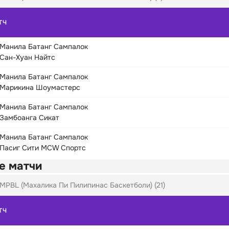
ТЧ
Манила Батанг Сампалок
Сан-Хуан Найтс
Манила Батанг Сампалок
Марикина Шоумастерс
Манила Батанг Сампалок
Замбоанга Сикат
Манила Батанг Сампалок
Пасиг Сити MCW Спортс
е матчи
MPBL (Махалика Пи Пилипинас Баскетболи) (21)
ТЧ