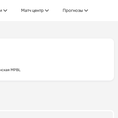
и
Матч центр
Прогнозы
нская MPBL