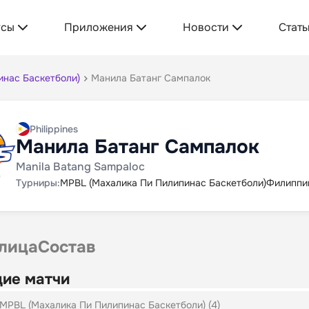
усы
Приложения
Новости
Стать
инас Баскетболи)
Манила Батанг Сампалок
Philippines
Манила Батанг Сампалок
Manila Batang Sampaloc
Турниры:
MPBL (Махалика Пи Пилипинас Баскетболи)
Филиппи
лица
Состав
ие матчи
MPBL (Махалика Пи Пилипинас Баскетболи) (4)