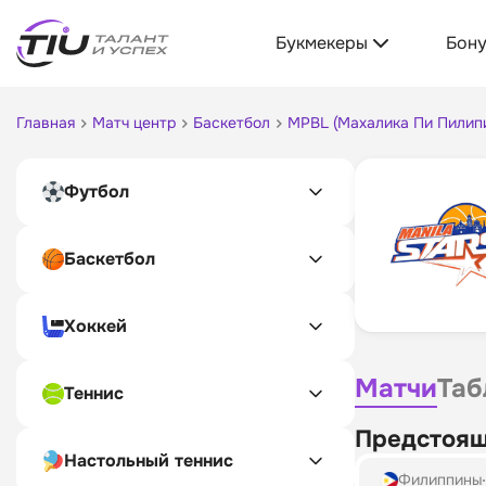
Букмекеры
Бон
Главная
Матч центр
Баскетбол
MPBL (Махалика Пи Пилип
Футбол
Баскетбол
Хоккей
Матчи
Таб
Теннис
Предстоящ
Настольный теннис
Филиппины