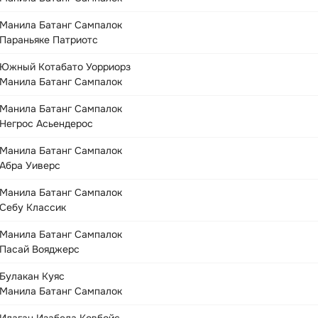
Манила Батанг Сампалок
Параньяке Патриотс
Южный Котабато Уорриорз
Манила Батанг Сампалок
Манила Батанг Сампалок
Негрос Асьендерос
Манила Батанг Сампалок
Абра Уиверс
Манила Батанг Сампалок
Себу Классик
Манила Батанг Сампалок
Пасай Вояджерс
Булакан Куяс
Манила Батанг Сампалок