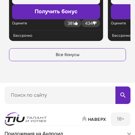
Получить бонус
П
381
434
Оцените
Оцените
Бессрочно
Бессрочно
Все бонусы
Поиск по матч-центру
18+
НАВЕРХ
Приложения на Андроид