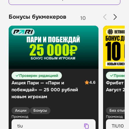
Удобство платежей
4/5
Служба поддержки
4/5
Бонусы букмекеров
10
Бонусы и акции
4/5
Промокод
Бонусы
13
Сайт
Приложение
Проверен редакцией
Провере
Акция Пари — «Пари и
4.6
Фрибет Б
побеждай» — 25 000 рублей
Август 20
новым игрокам
Акции
Бонусы
Без отыгр
Промокод
Промокод