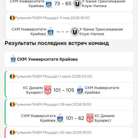
СКМ Университатя
У-Банка Трансильвания
73 – 65
Крайова
Клуж-Напока
Румыния
ЛНБМ Моццарт
11 мая 2026
19:00
СКМ Университатя
У-Банка Трансильвания
— – —
Крайова
Клуж-Напока
Результаты последних встреч команд
СКМ Университатя Крайова
Румыния
ЛНБМ Моццарт
1 июня 2026
20:00
КС Динамо
СКМ Университатя
101 – 105
Бухарест
Крайова
Румыния
ЛНБМ Моццарт
29 мая 2026
19:00
СКМ Университатя
КС Динамо
101 – 62
Крайова
Бухарест
Румыния
ЛНБМ Моццарт
25 мая 2026
19:00