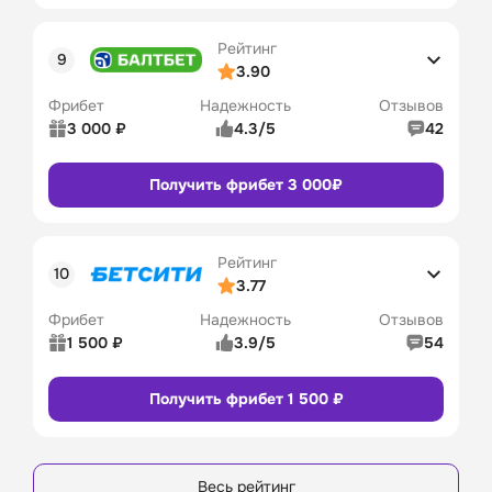
15
Линия в прематче
4/5
Рейтинг
Линия в лайве
Сайт
Приложение
3/5
3.90
Удобство платежей
4/5
Фрибет
Надежность
Отзывов
Служба поддержки
4/5
3 000 ₽
4.3/5
42
Бонусы и акции
4/5
Рейтинг 
5/5
Получить фрибет 3 000₽
пользователей
Промокод
Бонусы
Коэффициенты
4/5
16
Линия в прематче
4/5
Рейтинг
Линия в лайве
Сайт
Приложение
3/5
3.77
Удобство платежей
4/5
Фрибет
Надежность
Отзывов
Служба поддержки
4/5
1 500 ₽
3.9/5
54
Бонусы и акции
4/5
Рейтинг 
5/5
Получить фрибет 1 500 ₽
пользователей
Промокод
Бонусы
Коэффициенты
3/5
8
Линия в прематче
3/5
Линия в лайве
Сайт
Приложение
4/5
Весь рейтинг