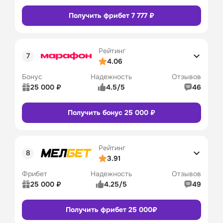
Рейтинг 
5/5
Получить фрибет 7 777 ₽
пользователей
Промокод
Бонусы
Коэффициенты
4/5
10
Линия в прематче
4/5
Рейтинг
Сайт
Приложение
Линия в лайве
4/5
4.06
Удобство платежей
4/5
Бонус
Надежность
Отзывов
Служба поддержки
4/5
25 000 ₽
4.5/5
46
Бонусы и акции
5/5
Рейтинг 
5/5
Получить бонус 25 000 ₽
пользователей
Бонусы
17
Коэффициенты
4/5
Сайт
Приложение
Линия в прематче
4/5
Рейтинг
Линия в лайве
4/5
3.91
Удобство платежей
4/5
Фрибет
Надежность
Отзывов
Служба поддержки
4/5
25 000 ₽
4.25/5
49
Бонусы и акции
4/5
Рейтинг 
5/5
Получить фрибет 25 000₽
пользователей
Промокод
Бонусы
Коэффициенты
4/5