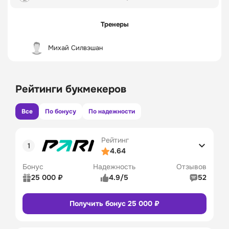
Тренеры
Михай Силвэшан
Рейтинги букмекеров
Все
По бонусу
По надежности
Рейтинг
4.64
Бонус
Надежность
Отзывов
25 000 ₽
4.9/5
52
Рейтинг 
5/5
Получить бонус 25 000 ₽
пользователей
Коэффициенты
5/5