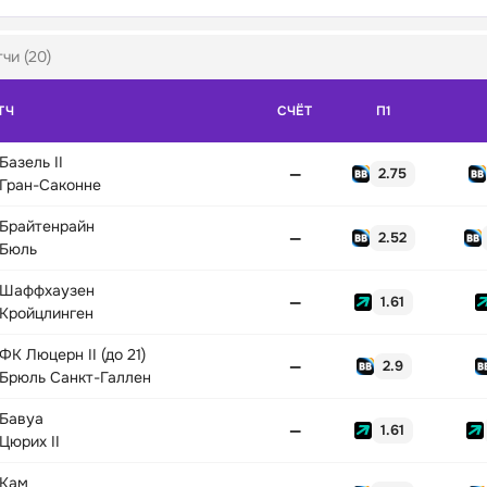
чи (20)
ТЧ
СЧЁТ
П1
Базель II
—
2.75
Гран-Саконне
Брайтенрайн
—
2.52
Бюль
Шаффхаузен
—
1.61
Кройцлинген
ФК Люцерн II (до 21)
—
2.9
Брюль Санкт-Галлен
Бавуа
—
1.61
Цюрих II
Кам