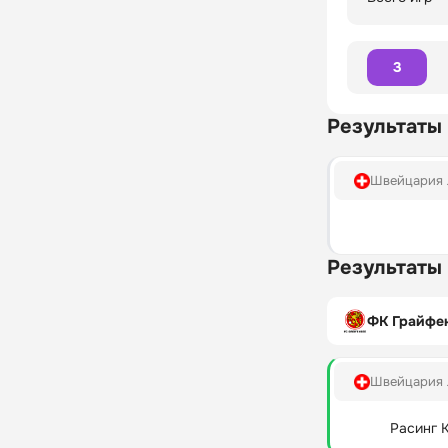
3
Результаты
Швейцария 
Результаты
ФК Грайфен
Швейцария 
Расинг 