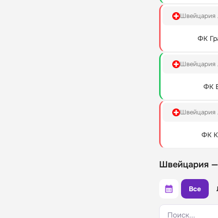
Швейцария 
ФК Гр
Швейцария 
ФК 
Швейцария 
ФК К
Швейцария —
Все
Поиск...