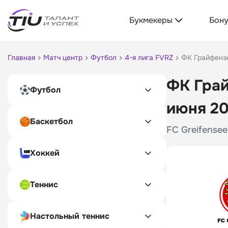
Букмекеры
Бон
Главная
Матч центр
Футбол
4-я лига FVRZ
ФК Грайфензе
ФК Грай
Футбол
июня 2
Баскетбол
FC Greifensee
Хоккей
Теннис
Настольный теннис