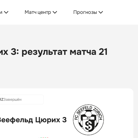
и
Матч центр
Прогнозы
 3: результат матча 21
RZ
Завершён
Зеефельд Цюрих 3