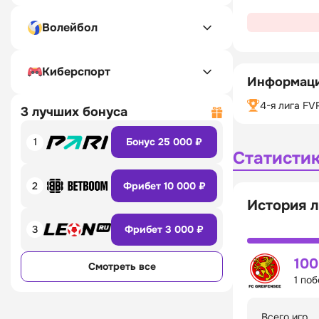
Волейбол
Киберспорт
Информаци
4-я лига FV
3 лучших бонуса
1
Бонус 25 000 ₽
Статисти
2
Фрибет 10 000 ₽
История л
3
Фрибет 3 000 ₽
10
Смотреть все
1 по
Всего игр