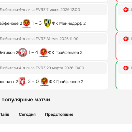
Любители
4-я лига FVRZ
7 июня 2026
12:00
Ш
1 – 3
айфензее 2
ФК Меннедорф 2
Любители
4-я лига FVRZ
31 мая 2026
11:00
Ш
1 – 4
Витикон 2
ФК Грайфензее 2
Любители
4-я лига FVRZ
29 марта 2026
13:00
Ш
2 – 0
юснахт 2
ФК Грайфензее 2
 популярные матчи
Лайв
Сегодня
Предстоящие