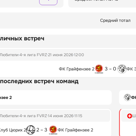
Средний тотал
 личных встреч
Любители
4-я лига FVRZ
21 июня 2026
12:00
3 – 0
ФК Грайфензее 2
ФК 
 последних встреч команд
зее 2
Ф
Любители
4-я лига FVRZ
14 июня 2026
11:15
Ш
2 – 3
Клуб Цюрих 2
ФК Грайфензее 2