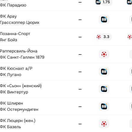
—
1.75
ФК Парадизо
ФК Арау
—
Грассхоппер Цюрих
Лозанна-Спорт
—
3.3
Янг Бойз
Рапперсвиль-Йона
—
ФК Санкт-Галлен 1879
ФК Кюснахт а/Р
—
ФК Лугано
ФК «Сьон» (женский)
—
ФК Винтертур
ФК Шлирен
—
ФК Остермундиген
ФК Люцерн (жен.)
—
ФК Базель