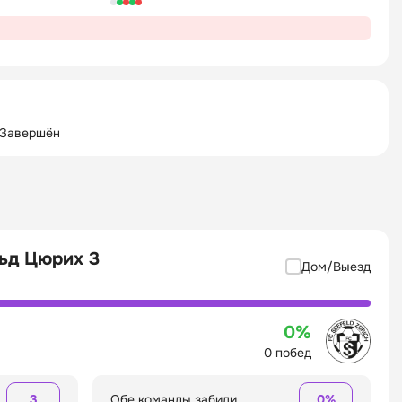
 Завершён
ьд Цюрих 3
Дом/Выезд
0%
0 побед
3
Обе команды забили
0%