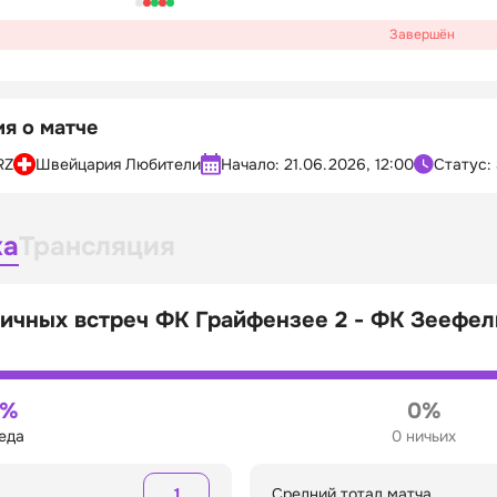
Завершён
я о матче
RZ
Швейцария Любители
Начало:
21.06.2026, 12:00
Статус:
ка
Трансляция
ичных встреч ФК Грайфензее 2 - ФК Зеефел
0%
0%
беда
0 ничьих
1
Средний тотал матча