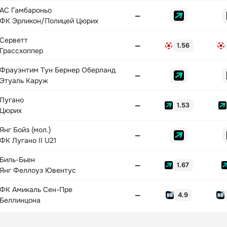
АС Гамбароньо
—
ФК Эрликон/Полицей Цюрих
Серветт
—
1.56
Грассхоппер
Фрауэнтим Тун Бернер Оберланд
—
Этуаль Каруж
Лугано
—
1.53
Цюрих
Янг Бойз (мол.)
—
ФК Лугано II U21
Биль-Бьен
—
1.67
Янг Феллоуз Ювентус
ФК Амикаль Сен-Пре
—
4.9
Беллинцона