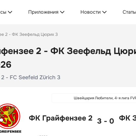
усы
Приложения
Новости
Стать
е 2 - ФК Зеефельд Цюрих 3
фензее 2 - ФК Зеефельд Цюрих
026
 2 - FC Seefeld Zürich 3
Швейцария Любители, 4-я лига FV
ФК Грайфензее 2
ФК 
3 - 0