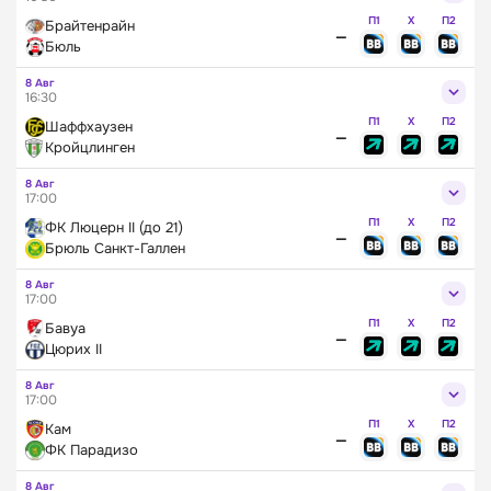
П1
X
П2
Брайтенрайн
—
Бюль
8 Авг
16:30
П1
X
П2
Шаффхаузен
—
Кройцлинген
8 Авг
17:00
П1
X
П2
ФК Люцерн II (до 21)
—
Брюль Санкт-Галлен
8 Авг
17:00
П1
X
П2
Бавуа
—
Цюрих II
8 Авг
17:00
П1
X
П2
Кам
—
ФК Парадизо
8 Авг