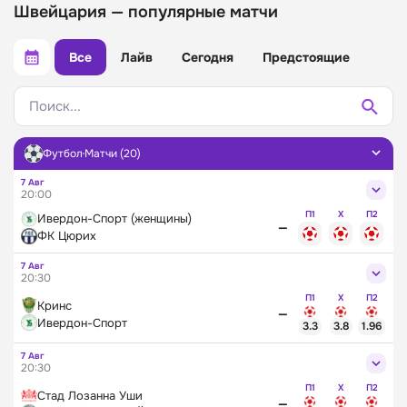
Швейцария — популярные матчи
Все
Лайв
Сегодня
Предстоящие
Поиск...
Футбол
Матчи (20)
7 Авг
20:00
П1
X
П2
Ивердон-Спорт (женщины)
—
ФК Цюрих
7 Авг
20:30
П1
X
П2
Кринс
—
Ивердон-Спорт
3.3
3.8
1.96
7 Авг
20:30
П1
X
П2
Стад Лозанна Уши
—