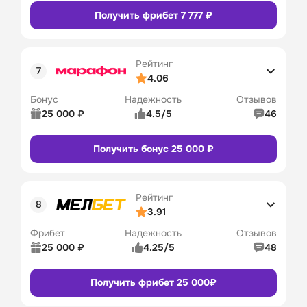
Рейтинг 
5/5
Получить фрибет 7 777 ₽
пользователей
Промокод
Бонусы
Коэффициенты
4/5
10
Линия в прематче
4/5
Рейтинг
Сайт
Приложение
Линия в лайве
4/5
4.06
Удобство платежей
4/5
Бонус
Надежность
Отзывов
Служба поддержки
4/5
25 000 ₽
4.5/5
46
Бонусы и акции
5/5
Рейтинг 
5/5
Получить бонус 25 000 ₽
пользователей
Бонусы
17
Коэффициенты
4/5
Сайт
Приложение
Линия в прематче
4/5
Рейтинг
Линия в лайве
4/5
3.91
Удобство платежей
4/5
Фрибет
Надежность
Отзывов
Служба поддержки
4/5
25 000 ₽
4.25/5
48
Бонусы и акции
4/5
Рейтинг 
5/5
Получить фрибет 25 000₽
пользователей
Промокод
Бонусы
Коэффициенты
4/5
15