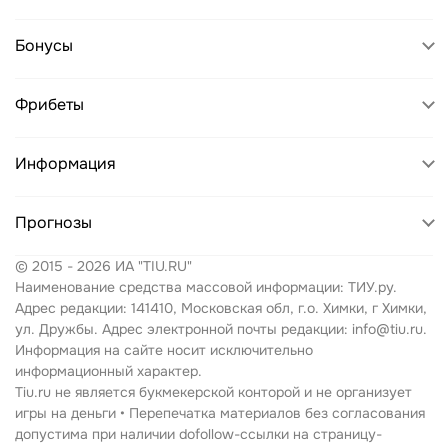
Пари
Бонусы
БетБум
Pari
Фрибеты
Леон
BetBoom
Лига Ставок
Пари
Информация
Leon
Мелбет
БетБум
Winline
Политика конфиденциальности
Прогнозы
Бетсити
Леон
Fonbet
Политика cookies
Марафон
© 2015 - 2026 ИА "TIU.RU"
Винлайн
Прогнозы на спорт
Марафон
Пользовательское соглашение
Наименование средства массовой информации: ТИУ.ру.
Фонбет
Фонбет
Футбол
Адрес редакции: 141410, Московская обл, г.о. Химки, г Химки,
Betcity
Согласие на обработку персональных данных
ул. Дружбы. Адрес электронной почты редакции: info@tiu.ru.
Винлайн
Марафон
Хоккей
Информация на сайте носит исключительно
Melbet
Контакты
информационный характер.
Бетсити
Баскетбол
Tiu.ru не является букмекерской конторой и не организует
Лига Ставок
Вакансии
игры на деньги • Перепечатка материалов без согласования
Мелбет
Теннис
допустима при наличии dofollow-ссылки на страницу-
Olimpbet
Блог