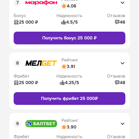
Сайт
Приложение
Линия в лайве
4/5
4.06
Удобство платежей
4/5
Бонус
Надежность
Отзывов
Служба поддержки
4/5
25 000 ₽
4.5/5
46
Бонусы и акции
5/5
Рейтинг 
5/5
Получить бонус 25 000 ₽
пользователей
Бонусы
17
Коэффициенты
4/5
Сайт
Приложение
Линия в прематче
4/5
Рейтинг
Линия в лайве
4/5
3.91
Удобство платежей
4/5
Фрибет
Надежность
Отзывов
Служба поддержки
4/5
25 000 ₽
4.25/5
48
Бонусы и акции
4/5
Рейтинг 
5/5
Получить фрибет 25 000₽
пользователей
Промокод
Бонусы
Коэффициенты
4/5
15
Линия в прематче
4/5
Рейтинг
Линия в лайве
Сайт
Приложение
3/5
3.90
Удобство платежей
4/5
Фрибет
Надежность
Отзывов
Служба поддержки
4/5