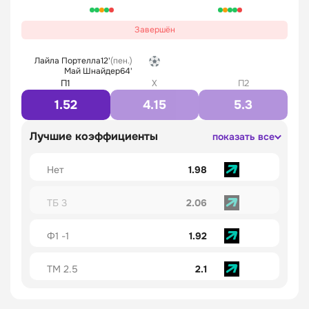
Лига Чемпионов
Зенит
Betcity
Тенниси
Теннис
Настольный теннис
Баскетбол
Лига Европы
Спортбет
Bettery
Балтбет
Футбол
Волейбол
Теннис
Завершён
24bet
Zenit
Беттери
Киберспорт
Настольный теннис
Рейтинги
Футбол
Спортбет
Зенит
Волейбол
Лайла Портелла
12'
(пен.)
Прочие категории
Май Шнайдер
64'
Лучшие букмекеры
РПЛ
24bet
Киберспорт
П1
X
П2
Приложения для iOS
Футбол
Легальные букмекерские конторы
Фрибеты
Лига чемпионов
1.52
4.15
5.3
Российские букмекеры
Фрибеты без депозита
АПЛ
РПЛ
Leon
БК с мобильным приложением
Фрибет без отыгрыша
Серия А
Лига чемпионов
Zenit
Лучшие коэффициенты
показать все
Надежные букмекеры
Промокод без отыгрыша
Ла Лига
АПЛ
Лига Ставок
БК с гостевым демосчетом
Бонус за регистрацию без отыгрыша
Бундеслига
Серия А
Марафон
БК с большими коэффициентами
Фрибеты сегодня
Лига Европы
Ла Лига
Melbet
Нет
1.98
БК с минимальными депозитами
Лучшие фрибеты
Лига конференций
Бундеслига
Pari
Букмекеры для ставок на американский футбол
Фрибет новым игрокам
Лига наций
Лига Европы
Tennisi
ТБ 3
2.06
Букмекеры для ставок на бейсбол
Новые БК с фрибетом
Суперкубок УЕФА
Лига конференций
Fonbet
Хоккей
Хоккей
Букмекеры для ставок на гольф
Фрибет 3000
Betcity
Ф1 -1
1.92
Букмекеры для ставок на автогонки
Акции букмекерских контор при регистрации
КХЛ
КХЛ
BetBoom
Букмекеры для ставок на чемпионаты мира и Европы
Промокоды букмекеров
НХЛ
НХЛ
Bettery
ТМ 2.5
2.1
Букмекеры для ставок на дартс
Бездепозитные бонусы за регистрацию
АХЛ
АХЛ
Olimpbet
Баскетбол
Баскетбол
Букмекеры для ставок на скачки
Бездепозитные бонусы букмекеров
Winline