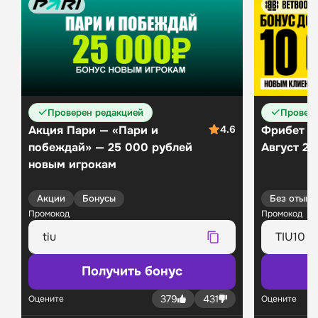
Промокод
Бонусы
13
Сайт
Приложение
Проверен редакцией
Провере
Акция Пари — «Пари и
4.6
Фрибет Б
побеждай» — 25 000 рублей
Август 20
новым игрокам
Акции
Бонусы
Без отыгр
Промокод
Промокод
Получить бонус
П
379
431
Оцените
Оцените