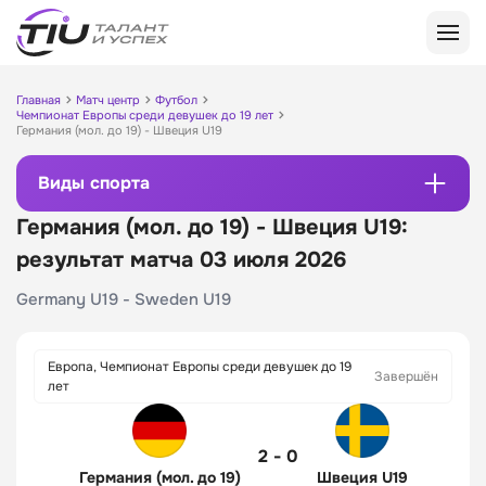
Главная
Матч центр
Футбол
Чемпионат Европы среди девушек до 19 лет
Популярные БК
Германия (мол. до 19) - Швеция U19
Пари
По букмекеру
БетБум
Виды спорта
Леон
Pari
Германия (мол. до 19) - Швеция U19:
Приложения для Android
Винлайн
BetBoom
Фонбет
Leon
Пари
результат матча 03 июля 2026
Виды спорта
Марафон
Winline
БетБум
Germany U19 - Sweden U19
Бетсити
Fonbet
Леон
Баскетбол
Статьи о БК
Мелбет
Лига Ставок
Винлайн
Киберспорт
Winline
Лига Ставок
Марафон
Фонбет
Теннис
Европа, Чемпионат Европы среди девушек до 19
База знаний
По видам спорта
Олимпбет
Бет-М
Марафон
Хоккей
Завершён
лет
Виды ставок
Тенниси
Baltbet
Бетсити
Футбол
Футбол
Футбол
По видам спорта
Основы ставок
Балтбет
Melbet
Мелбет
Хоккей
Евролига
Сервисы
Бет-М
Olimpbet
Лига Ставок
Баскетбол
Футбол
2 - 0
Виды спорта
Кубок России
Беттери
Tennisi
Олимпбет
Теннис
Хоккей
Германия (мол. до 19)
Швеция U19