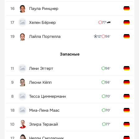
16
Паула Ринцнер
17
Хелен Бёрнер
77'
19
Лайла Портелла
12'
56'
Запасные
11
Лени Эггерт
56'
9
Леони Кёпп
56'
8
Тесса Циммерманн
70'
18
Миа-Лена Маас
70'
10
Элира Теракай
77'
12
Нелли Смоларчик