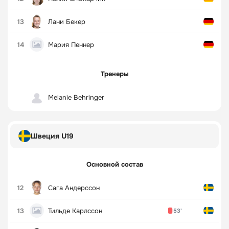
13
Лани Бекер
14
Мария Пеннер
Тренеры
Melanie Behringer
Швеция U19
Основной состав
12
Сага Андерссон
13
Тильде Карлссон
53'