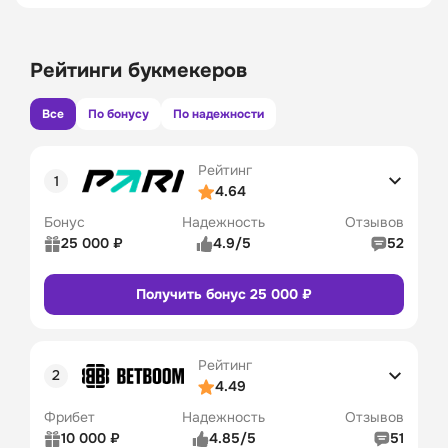
Рейтинги букмекеров
Все
По бонусу
По надежности
Рейтинг
4.64
Бонус
Надежность
Отзывов
25 000 ₽
4.9/5
52
Рейтинг 
5/5
Получить бонус 25 000 ₽
пользователей
Коэффициенты
5/5
Линия в прематче
4/5
Рейтинг
Линия в лайве
5/5
4.49
Удобство платежей
4/5
Фрибет
Надежность
Отзывов
Служба поддержки
5/5
10 000 ₽
4.85/5
51