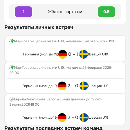
1
Жёлтые карточки
0.5
Результаты личных встреч
Мир
Товарищеские матчи U19, женщины
3 марта 2026
20:00
0 – 1
Германия (мол. до 19)
Швеция U19
Мир
Товарищеские матчи U19, женщины
25 февраля 2025
20:00
2 – 0
Германия (мол. до 19)
Швеция U19
Европа
Чемпионат Европы среди девушек до 19 лет
3 июля 2026
18:00
2 – 0
Германия (мол. до 19)
Швеция U19
Результаты последних встреч команд