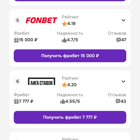
Коэффициенты
4/5
34
Линия в прематче
4/5
Рейтинг
Линия в лайве
Сайт
Приложение
4/5
4.19
Удобство платежей
4/5
Фрибет
Надежность
Отзывов
Служба поддержки
4/5
15 000 ₽
4.7/5
47
Бонусы и акции
5/5
Рейтинг 
5/5
Получить фрибет 15 000 ₽
пользователей
Промокод
Бонусы
Коэффициенты
4/5
10
Линия в прематче
4/5
Рейтинг
Линия в лайве
Сайт
Приложение
4/5
4.20
Удобство платежей
4/5
Фрибет
Надежность
Отзывов
Служба поддержки
5/5
7 777 ₽
4.55/5
43
Бонусы и акции
4/5
Рейтинг 
5/5
Получить фрибет 7 777 ₽
пользователей
Промокод
Бонусы
Коэффициенты
4/5
10
Линия в прематче
4/5
Рейтинг