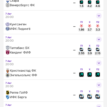
Скара
—
Венерсборгс ФК
1.5
4.2
4.6
7 Авг
20:00
П1
X
П2
Кунгсэнген
—
ИФК Лидингё
1.86
3.7
3.3
7 Авг
20:00
П1
X
П2
Галтабакс БК
—
Квидинг ФИФ
2.55
3.9
2.15
7 Авг
20:00
П1
X
П2
Кристианстад ФК
—
Энгельхольмс ФФ
7 Авг
20:30
П1
X
П2
Реппе ГоИФ
—
ИФК Берга
7 Авг