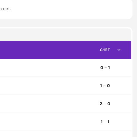
 нет.
СЧЁТ
0 – 1
1 – 0
2 – 0
1 – 1