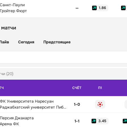
Санкт-Паули
—
1.86
Гройтер Фюрт
 матчи
Лайв
Сегодня
Предстоящие
чи (20)
ТЧ
СЧЁТ
П1
ФК Университета Наресуан
1
-
0
Раджабхатский университет Пибульсонгкрам
Персия Джакарта
1
-
1
3.45
Арема ФК