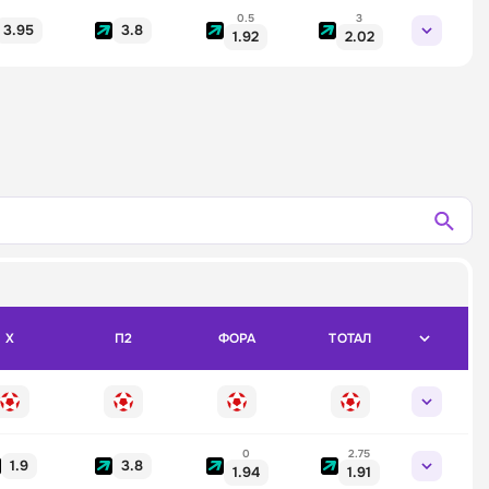
0.5
3
3.95
3.8
1.92
2.02
X
П2
ФОРА
ТОТАЛ
0
2.75
1.9
3.8
1.94
1.91