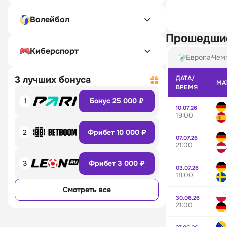
Волейбол
Прошедши
Киберспорт
Европа
Чемп
3 лучших бонуса
ДАТА/
МА
ВРЕМЯ
1
Бонус 25 000 ₽
10.07.26
19:00
2
Фрибет 10 000 ₽
07.07.26
21:00
3
Фрибет 3 000 ₽
03.07.26
18:00
Смотреть все
30.06.26
21:00