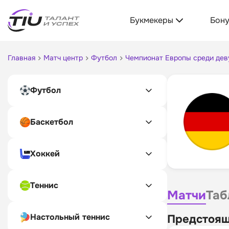
Букмекеры
Бон
Главная
Матч центр
Футбол
Чемпионат Европы среди деву
Футбол
Баскетбол
Хоккей
Теннис
Матчи
Таб
Настольный теннис
Предстоящ