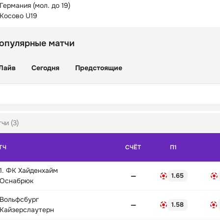
Германия (мол. до 19)
Косово U19
популярные матчи
Лайв
Сегодня
Предстоящие
чи (3)
ТЧ
СЧЁТ
П1
1. ФК Хайденхайм
—
1.65
Оснабрюк
Вольфсбург
—
1.58
Кайзерслаутерн