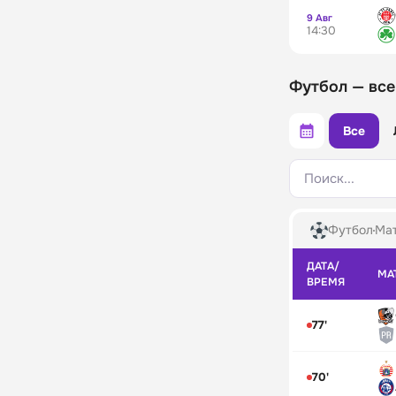
9 Авг
14:30
Футбол — все
Все
Поиск...
Футбол
Мат
ДАТА/
МА
ВРЕМЯ
77'
70'