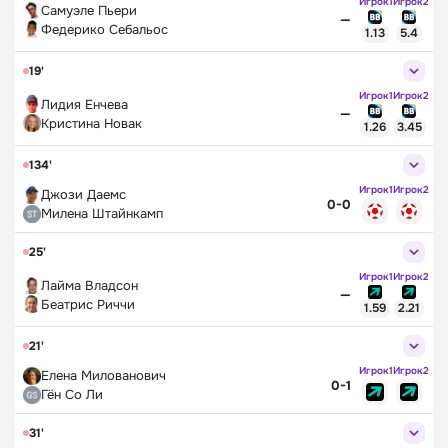
Игрок1
Игрок2
Самуэле Пьери
Чемпионат мира
—
Федерико Себальос
1.13
5.4
Суперлига России
Чемпионат Европы
19'
Киберспорт
Игрок1
Игрок2
Лидия Енчева
IEM Cologne
—
Кристина Новак
1.26
3.45
The International
Esports World Cup Counter Strike
134'
Игрок1
Игрок2
Джози Даемс
0-0
Милена Штайнкамп
25'
Игрок1
Игрок2
Лайма Владсон
—
Беатрис Риччи
1.59
2.21
21'
Игрок1
Игрок2
Елена Милованович
0-1
Гён Со Ли
31'