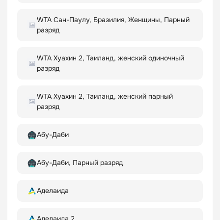
WTA Сан-Паулу, Бразилия, Женщины, Парный
разряд
WTA Хуахин 2, Таиланд, женский одиночный
разряд
WTA Хуахин 2, Таиланд, женский парный
разряд
Абу-Даби
Абу-Даби, Парный разряд
Аделаида
Аделаида 2