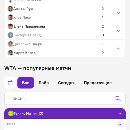
Аранча Рус
2
Матчи 
Хлоэ Паке
1
Елена Приданкина
2
Матчи 
Виктория Брэнд
0
Джессика Пиери
1
Матчи 
Мария Карле
2
WTA — популярные матчи
Все
Лайв
Сегодня
Предстоящие
Поиск...
Теннис
Матчи (10)
19:30