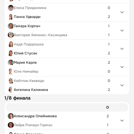
Елена Приданкина
0
Матчи 
Панна Удварди
2
Тамара Корпач
1
Матчи 
Виктория Хименес-Касинцева
1
Надя Подорошка
1
Матчи 
Юлия Стусек
2
Мария Карле
2
Матчи 
Юле Нимайер
0
Кейтлин Квеведо
0
Матчи 
Ангелина Калинина
2
1/8 финала
О
Александра Олейникова
2
Матчи 
Лейре Ромеро Гормас
1