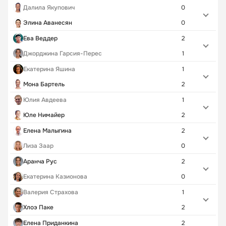
Далила Якупович
0
Матчи 
Элина Аванесян
0
Ева Веддер
2
Матчи 
Джорджина Гарсия-Перес
1
Екатерина Яшина
1
Матчи 
Мона Бартель
2
Юлия Авдеева
1
Матчи 
Юле Нимайер
2
Елена Малыгина
2
Матчи 
Лиза Заар
0
Аранча Рус
2
Матчи 
Екатерина Казионова
0
Валерия Страхова
1
Матчи 
Хлоэ Паке
2
Елена Приданкина
2