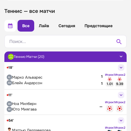
Теннис — все матчи
Все
Лайв
Сегодня
Предстоящие
Поиск...
Теннис
Матчи (20)
18'
Игрок1
Игрок2
1
Марко Альварес
Блейк Андерсон
1
1.01
9.39
11'
Игрок1
Игрок2
Ноа Милберн
—
Юто Миягава
54'
Игрок1
Игрок2
Мэттью Деллаведова