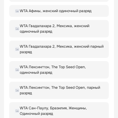
WTA Афины, женский одиночный разряд
WTA Гвадалахара 2, Мексика, женский
одиночный разряд
WTA Гвадалахара 2, Мексика, женский парный
разряд
WTA Лексингтон, The Top Seed Open,
одиночный разряд
WTA Лексингтон, The Top Seed Open, парный
разряд
WTA Сан-Паулу, Бразилия, Женщины,
Одиночный разряд