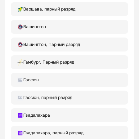
Варшава, парный разряд
Вашингтон
Вашингтон, Парный разряд
Гамбург, Парный разряд
Гаосюн
Гаосюн, парный разряд
Гвадалахара
Гвадалахара, парный разряд