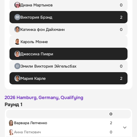
Диана Мартынов
0
Виктория Брэнд
2
Катинка фон Дайхманн
0
Кароль Монне
Джессика Пиери
Эмили Виктория Эйгельсбах
0
Мария Карле
2
2026 Hamburg, Germany, Qualifying
Раунд 1
О
Варвара Лепченко
2
Матчи 
Анна Петкович
0