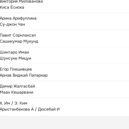
Виктория Милованова
Киса Ёсиока
Арина Арифуллина
Су-джон Чан
Павит Сорнлаксап
Сашикумар Мукунд
Шинтаро Имаи
Шунсуке Мицуи
Егор Плешивцев
Арнав Виджай Папаркар
Дамир Жалгасбай
Маан Кешарвани
Х. Им / Э. Ким
Арыстанбекова А / Дюсебай И