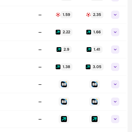
—
1.59
2.35
—
2.22
1.66
—
2.9
1.41
—
1.38
3.05
—
—
—