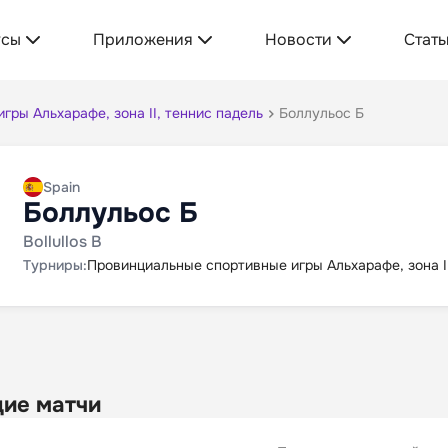
усы
Приложения
Новости
Стать
ры Альхарафе, зона II, теннис падель
Боллульос Б
Spain
Боллульос Б
Bollullos B
Турниры:
Провинциальные спортивные игры Альхарафе, зона II
ие матчи