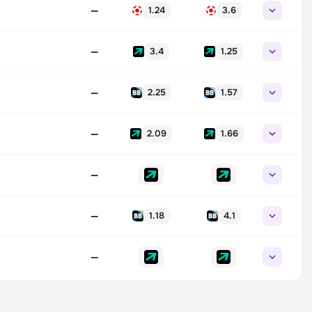
—
1.24
3.6
—
3.4
1.25
—
2.25
1.57
—
2.09
1.66
—
—
1.18
4.1
—