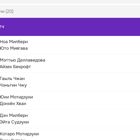
чи (20)
ТЧ
Ноа Милберн
Юто Миягава
Мэттью Деллаведова
Айзек Бекрофт
Гаыль Чжан
Чэньтин Чжу
Юки Мотидзуки
Донхён Хван
Дэн Милберн
Эйта Судзуки
Котаро Мотидзуки