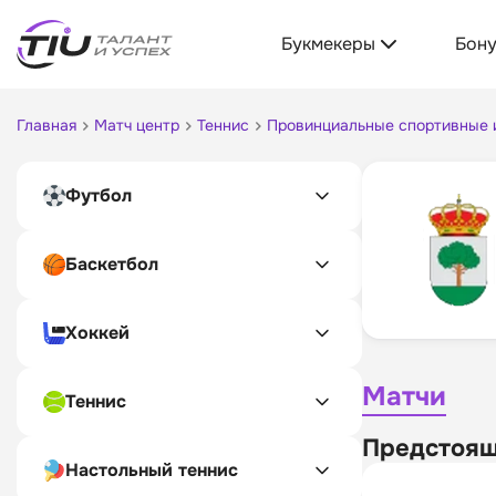
Букмекеры
Бон
Главная
Матч центр
Теннис
Провинциальные спортивные иг
Футбол
Баскетбол
Хоккей
Матчи
Теннис
Предстоящ
Настольный теннис