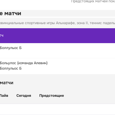
Предстоящих матчей пока
е матчи
винциальные спортивные игры Альхарафе, зона II, теннис падель 
ТЧ
Боллульос Б
Больулос (команда Алевин)
Боллульос Б
 матчи
Лайв
Сегодня
Предстоящие