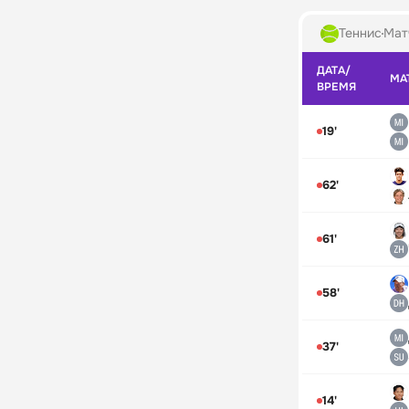
Теннис
Мат
ДАТА/
МА
ВРЕМЯ
19'
62'
61'
58'
37'
14'