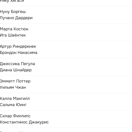
Рику Хигаси
Нуну Боргеш
Лучано Дардери
Марта Костюк
Ига Швёнтек
Артур Риндеркнек
Брэндон Накасима
Джессика Пегула
Диана Шнайдер
Эмметт Поттер
Уильям Чжан
Калла Макгилл
Сальма Юинг
Склар Филлипс
Константинос Джакурис