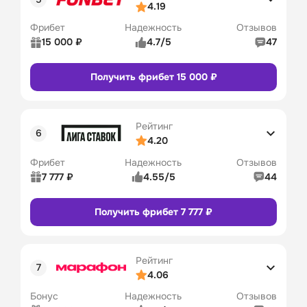
4.19
Удобство платежей
4/5
Фрибет
Надежность
Отзывов
Служба поддержки
4/5
15 000 ₽
4.7/5
47
Бонусы и акции
5/5
Рейтинг 
5/5
Получить фрибет 15 000 ₽
пользователей
Промокод
Бонусы
Коэффициенты
4/5
10
Линия в прематче
4/5
Рейтинг
Линия в лайве
Сайт
Приложение
4/5
4.20
Удобство платежей
4/5
Фрибет
Надежность
Отзывов
Служба поддержки
5/5
7 777 ₽
4.55/5
44
Бонусы и акции
4/5
Рейтинг 
5/5
Получить фрибет 7 777 ₽
пользователей
Промокод
Бонусы
Коэффициенты
4/5
10
Линия в прематче
4/5
Рейтинг
Сайт
Приложение
Линия в лайве
4/5
4.06
Удобство платежей
4/5
Бонус
Надежность
Отзывов
Служба поддержки
4/5