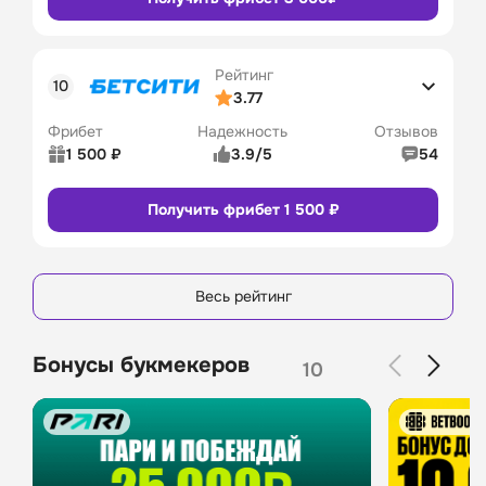
Коэффициенты
4/5
16
Линия в прематче
4/5
Рейтинг
Линия в лайве
Сайт
Приложение
3/5
3.77
Удобство платежей
4/5
Фрибет
Надежность
Отзывов
Служба поддержки
4/5
1 500 ₽
3.9/5
54
Бонусы и акции
4/5
Рейтинг 
5/5
Получить фрибет 1 500 ₽
пользователей
Промокод
Бонусы
Коэффициенты
3/5
8
Линия в прематче
3/5
Линия в лайве
Сайт
Приложение
4/5
Весь рейтинг
Удобство платежей
4/5
Служба поддержки
4/5
Бонусы букмекеров
10
Бонусы и акции
4/5
Промокод
Бонусы
13