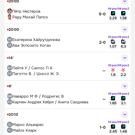
20:00
Чемпионат мира
Игрок1
Игрок2
Пётр Нестеров
Суперлига России
5-0
Раду Михай Папоэ
Чемпионат Европы
2.29
1.58
Киберспорт
20:00
IEM Cologne
Игрок1
Игрок2
The International
Екатерина Хайрутдинова
2-0
Ава Эспозито Коган
Esports World Cup Counter Strike
1.07
6.3
14'
Игрок1
Игрок2
Лейте У / Сантос П А
—
Паготто В. / Шиссл Ж. Э.
1.6
2.2
9'
Игрок1
Игрок2
Наварро М Ф / Родригес В
—
Кармен Андрея Хебря / Анита Сахдиева
1.65
2.1
20:10
Игрок1
Игрок2
Марко Альварес
1-0
Майлз Кларк
2.45
1.48