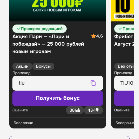
Сайт
Приложение
Проверен редакцией
Провере
Акция Пари — «Пари и
4.6
Фрибет Б
побеждай» — 25 000 рублей
Август 20
новым игрокам
Акции
Бонусы
Без отыгр
Промокод
Промокод
Получить бонус
П
381
434
Оцените
Оцените
Бессрочно
Бессрочно