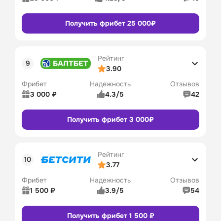
Бонусы и акции
4/5
Рейтинг 
5/5
Получить фрибет 25 000₽
пользователей
Промокод
Бонусы
Коэффициенты
4/5
15
Линия в прематче
4/5
Рейтинг
Линия в лайве
Сайт
Приложение
3/5
3.90
Удобство платежей
4/5
Фрибет
Надежность
Отзывов
Служба поддержки
4/5
3 000 ₽
4.3/5
42
Бонусы и акции
4/5
Рейтинг 
5/5
Получить фрибет 3 000₽
пользователей
Промокод
Бонусы
Коэффициенты
4/5
16
Линия в прематче
4/5
Рейтинг
Линия в лайве
Сайт
Приложение
3/5
3.77
Удобство платежей
4/5
Фрибет
Надежность
Отзывов
Служба поддержки
4/5
1 500 ₽
3.9/5
54
Бонусы и акции
4/5
Рейтинг 
5/5
Получить фрибет 1 500 ₽
пользователей
Промокод
Бонусы