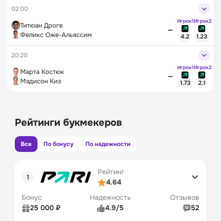
02:00
Игрок1
Игрок2
Титюан Дроге
—
Феликс Оже-Альяссим
4.2
1.23
20:20
Игрок1
Игрок2
Марта Костюк
—
Мэдисон Киз
1.73
2.1
Рейтинги букмекеров
Все
По бонусу
По надежности
Рейтинг
4.64
Бонус
Надежность
Отзывов
25 000 ₽
4.9/5
52