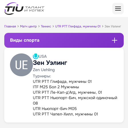
Главная
Матч центр
Теннис
UTR PTT Глифада, мужчины 01
Зен Уэлинг
Популярные БК
Виды спорта
Пари
По букмекеру
БетБум
Леон
Pari
USA
Приложения для Android
Винлайн
BetBoom
Зен Уэлинг
Фонбет
Leon
Пари
Zen Uehling
Виды спорта
Марафон
Winline
БетБум
Турниры:
Бетсити
Fonbet
Леон
Баскетбол
UTR PTT Глифада, мужчины 01
Статьи о БК
Мелбет
Лига Ставок
Винлайн
Киберспорт
ITF M25 Бол 2 Мужчины
UTR PTT Ле-Кап-д'Агд, мужчины, 01
Winline
Лига Ставок
Марафон
Фонбет
Теннис
UTR PTT Ньюпорт-Бич, мужской одиночный
База знаний
По видам спорта
Олимпбет
Бет-М
Марафон
Хоккей
08
Виды ставок
Тенниси
Baltbet
Бетсити
Футбол
Футбол
UTR Ньюпорт-Бич M05
Футбол
По видам спорта
Основы ставок
Балтбет
Melbet
Мелбет
Хоккей
UTR PTT Чапел-Хилл, мужчины 01
Евролига
Сервисы
Бет-М
Olimpbet
Лига Ставок
Баскетбол
Футбол
Виды спорта
Кубок России
Беттери
Tennisi
Олимпбет
Теннис
Хоккей