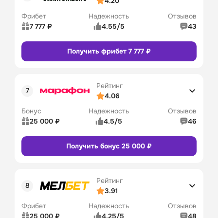
4.20
Удобство платежей
4/5
Фрибет
Надежность
Отзывов
Служба поддержки
5/5
7 777 ₽
4.55/5
43
Бонусы и акции
4/5
Рейтинг 
5/5
Получить фрибет 7 777 ₽
пользователей
Промокод
Бонусы
Коэффициенты
4/5
10
Линия в прематче
4/5
Рейтинг
Сайт
Приложение
Линия в лайве
4/5
4.06
Удобство платежей
4/5
Бонус
Надежность
Отзывов
Служба поддержки
4/5
25 000 ₽
4.5/5
46
Бонусы и акции
5/5
Рейтинг 
5/5
Получить бонус 25 000 ₽
пользователей
Бонусы
17
Коэффициенты
4/5
Сайт
Приложение
Линия в прематче
4/5
Рейтинг
Линия в лайве
4/5
3.91
Удобство платежей
4/5
Фрибет
Надежность
Отзывов
Служба поддержки
4/5
25 000 ₽
4.25/5
48