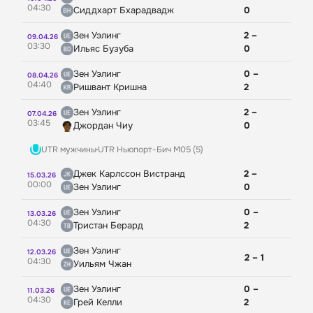
04:30
Чемпионат мира
Сиддхарт Бхарадвадж
0
Суперлига России
Зен Уэлинг
2 –
09.04.26
Чемпионат Европы
03:30
Ильяс Бузуба
0
Киберспорт
Зен Уэлинг
0 –
IEM Cologne
08.04.26
04:40
Ришвант Кришна
2
The International
Esports World Cup Counter Strike
Зен Уэлинг
2 –
07.04.26
03:45
Джордан Чиу
0
UTR мужчины
UTR Ньюпорт-Бич M05 (5)
Джек Карлссон Вистранд
2 –
15.03.26
00:00
Зен Уэлинг
0
Зен Уэлинг
0 –
13.03.26
04:30
Тристан Берард
2
Зен Уэлинг
12.03.26
2 – 1
04:30
Уильям Чжан
Зен Уэлинг
0 –
11.03.26
04:30
Грей Келли
2