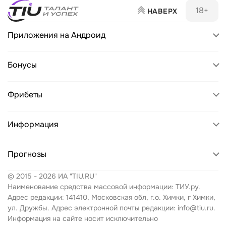
18+
НАВЕРХ
Приложения на Андроид
Пари
Бонусы
БетБум
Pari
Фрибеты
Леон
BetBoom
Лига Ставок
Пари
Информация
Leon
Мелбет
БетБум
Winline
Политика конфиденциальности
Прогнозы
Бетсити
Леон
Fonbet
Политика cookies
Марафон
© 2015 - 2026 ИА "TIU.RU"
Винлайн
Прогнозы на спорт
Марафон
Пользовательское соглашение
Наименование средства массовой информации: ТИУ.ру.
Фонбет
Фонбет
Футбол
Адрес редакции: 141410, Московская обл, г.о. Химки, г Химки,
Betcity
Согласие на обработку персональных данных
ул. Дружбы. Адрес электронной почты редакции: info@tiu.ru.
Винлайн
Марафон
Хоккей
Информация на сайте носит исключительно
Melbet
Контакты