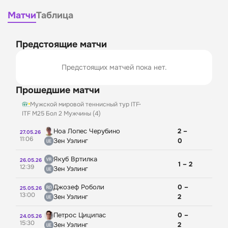
Лига Чемпионов
Зенит
Betcity
Тенниси
Теннис
Настольный теннис
Баскетбол
Матчи
Таблица
Лига Европы
Спортбет
Bettery
Балтбет
Футбол
Волейбол
Теннис
24bet
Zenit
Беттери
Киберспорт
Настольный теннис
Рейтинги
Футбол
Спортбет
Зенит
Волейбол
Предстоящие матчи
Прочие категории
Лучшие букмекеры
РПЛ
24bet
Киберспорт
Приложения для iOS
Футбол
Легальные букмекерские конторы
Фрибеты
Лига чемпионов
Предстоящих матчей пока нет.
Российские букмекеры
Фрибеты без депозита
АПЛ
РПЛ
Leon
БК с мобильным приложением
Фрибет без отыгрыша
Серия А
Лига чемпионов
Zenit
Прошедшие матчи
Надежные букмекеры
Промокод без отыгрыша
Ла Лига
АПЛ
Лига Ставок
Мужской мировой теннисный тур ITF
БК с гостевым демосчетом
Бонус за регистрацию без отыгрыша
Бундеслига
Серия А
Марафон
ITF M25 Бол 2 Мужчины (4)
БК с большими коэффициентами
Фрибеты сегодня
Лига Европы
Ла Лига
Melbet
Ноа Лопес Черубино
2 –
27.05.26
БК с минимальными депозитами
Лучшие фрибеты
Лига конференций
Бундеслига
Pari
11:06
Зен Уэлинг
0
Букмекеры для ставок на американский футбол
Фрибет новым игрокам
Лига наций
Лига Европы
Tennisi
Букмекеры для ставок на бейсбол
Новые БК с фрибетом
Суперкубок УЕФА
Лига конференций
Fonbet
Якуб Вртилка
26.05.26
1 – 2
12:39
Зен Уэлинг
Хоккей
Хоккей
Букмекеры для ставок на гольф
Фрибет 3000
Betcity
Букмекеры для ставок на автогонки
Акции букмекерских контор при регистрации
КХЛ
КХЛ
BetBoom
Джозеф Роболи
0 –
25.05.26
Букмекеры для ставок на чемпионаты мира и Европы
Промокоды букмекеров
НХЛ
НХЛ
Bettery
13:00
Зен Уэлинг
2
Букмекеры для ставок на дартс
Бездепозитные бонусы за регистрацию
АХЛ
АХЛ
Olimpbet
Петрос Циципас
0 –
Баскетбол
Баскетбол
24.05.26
Букмекеры для ставок на скачки
Бездепозитные бонусы букмекеров
Winline
15:30
Зен Уэлинг
2