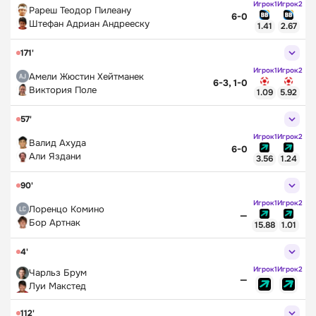
Игрок1
Игрок2
Рареш Теодор Пилеану
6-0
Штефан Адриан Андрееску
1.41
2.67
171'
Игрок1
Игрок2
Амели Жюстин Хейтманек
6-3, 1-0
Виктория Поле
1.09
5.92
57'
Игрок1
Игрок2
Валид Ахуда
6-0
Али Яздани
3.56
1.24
90'
Игрок1
Игрок2
Лоренцо Комино
—
Бор Артнак
15.88
1.01
4'
Игрок1
Игрок2
Чарльз Брум
—
Луи Макстед
112'