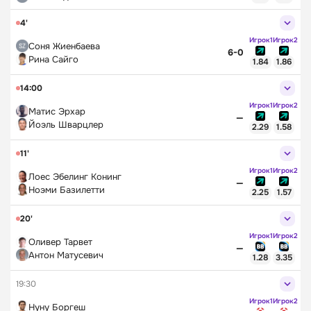
4'
Игрок1
Игрок2
Соня Жиенбаева
6-0
Рина Сайго
1.84
1.86
14:00
Игрок1
Игрок2
Матис Эрхар
—
Йоэль Шварцлер
2.29
1.58
11'
Игрок1
Игрок2
Лоес Эбелинг Конинг
—
Ноэми Базилетти
2.25
1.57
20'
Игрок1
Игрок2
Оливер Тарвет
—
Антон Матусевич
1.28
3.35
19:30
Игрок1
Игрок2
Нуну Боргеш