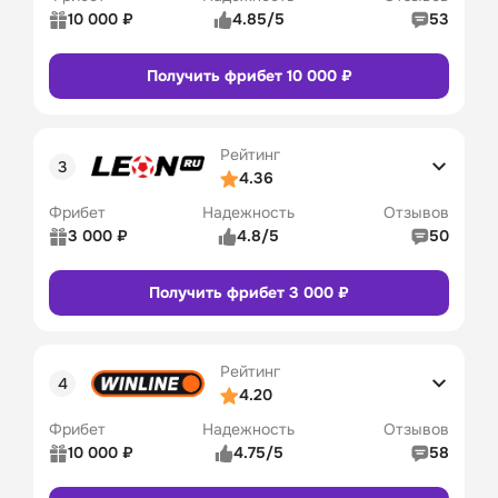
Служба поддержки
5/5
10 000 ₽
4.85/5
53
Бонусы и акции
5/5
Рейтинг 
5/5
Получить фрибет 10 000 ₽
пользователей
Промокод
Бонусы
Коэффициенты
5/5
22
Линия в прематче
4/5
Рейтинг
Линия в лайве
Сайт
Приложение
5/5
4.36
Удобство платежей
4/5
Фрибет
Надежность
Отзывов
Служба поддержки
4/5
3 000 ₽
4.8/5
50
Бонусы и акции
5/5
Рейтинг 
5/5
Получить фрибет 3 000 ₽
пользователей
Промокод
Бонусы
Коэффициенты
5/5
42
Линия в прематче
5/5
Рейтинг
Линия в лайве
Сайт
Приложение
3/5
4.20
Удобство платежей
4/5
Фрибет
Надежность
Отзывов
Служба поддержки
5/5
10 000 ₽
4.75/5
58
Бонусы и акции
4/5
Рейтинг 