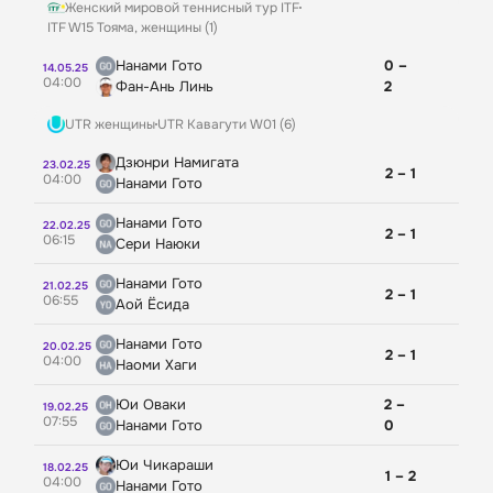
Женский мировой теннисный тур ITF
Чемпионат мира
ITF W15 Тояма, женщины (1)
Суперлига России
Нанами Гото
0 –
Чемпионат Европы
14.05.25
04:00
Фан-Ань Линь
2
Киберспорт
IEM Cologne
UTR женщины
UTR Кавагути W01 (6)
The International
Дзюнри Намигата
23.02.25
Esports World Cup Counter Strike
2 – 1
04:00
Нанами Гото
Нанами Гото
22.02.25
2 – 1
06:15
Сери Наюки
Нанами Гото
21.02.25
2 – 1
06:55
Аой Ёсида
Нанами Гото
20.02.25
2 – 1
04:00
Наоми Хаги
Юи Оваки
2 –
19.02.25
07:55
Нанами Гото
0
Юи Чикараши
18.02.25
1 – 2
04:00
Нанами Гото