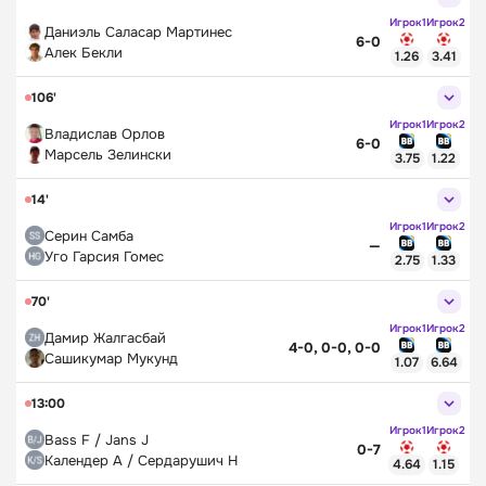
Игрок1
Игрок2
Даниэль Саласар Мартинес
6-0
Алек Бекли
1.26
3.41
106'
Игрок1
Игрок2
Владислав Орлов
6-0
Марсель Зелински
3.75
1.22
14'
Игрок1
Игрок2
Серин Самба
—
Уго Гарсия Гомес
2.75
1.33
70'
Игрок1
Игрок2
Дамир Жалгасбай
4-0, 0-0, 0-0
Сашикумар Мукунд
1.07
6.64
13:00
Игрок1
Игрок2
Bass F / Jans J
0-7
Календер А / Сердарушич Н
4.64
1.15