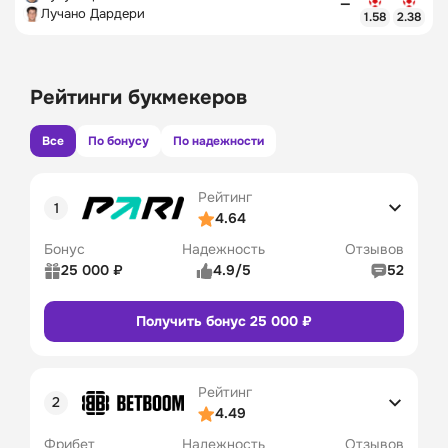
—
Лучано Дардери
1.58
2.38
Рейтинги букмекеров
Все
По бонусу
По надежности
Рейтинг
4.64
Бонус
Надежность
Отзывов
25 000 ₽
4.9/5
52
Рейтинг 
5/5
Получить бонус 25 000 ₽
пользователей
Коэффициенты
5/5
Линия в прематче
4/5
Рейтинг
Линия в лайве
5/5
4.49
Удобство платежей
4/5
Фрибет
Надежность
Отзывов