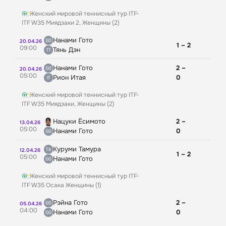
Букмекеры для ставок на киберспорт
НБА
НБА
Baltbet
Букмекеры для профессиональных игроков
Единая Лига ВТБ
Единая Лига ВТБ
24Бет
Женский мировой теннисный тур ITF
ITF W35 Миядзаки 2, Женщины (2)
Букмекеры для ставок на футбол
Евролига
Евролига
WNBA
WNBA
Нанами Гото
20.04.26
1 – 2
Суперлига
Суперлига
09:00
Тянь Дэн
Теннис
Теннис
Нанами Гото
2 –
20.04.26
US Open 2026 ATP
ATP
05:00
Рион Итая
0
US Open 2026 WTA
WTA
Настольный теннис
Cincinnati ATP
Женский мировой теннисный тур ITF
ITF W35 Миядзаки, Женщины (2)
Cincinnati WTA
Челленджер
Настольный теннис
Лига Про
Нацуки Ёсимото
2 –
13.04.26
Чемпионат мира
Setka Cup
05:00
Нанами Гото
0
Волейбол
Кубок мира
Куруми Тамура
12.04.26
Чемпионат Европы
Лига Наций
1 – 2
05:00
Нанами Гото
WTT Champions Yokohama, MS
Суперлига России
Киберспорт
WTT Champions Yokohama, WS
Женский мировой теннисный тур ITF
ITF W35 Осака Женщины (1)
Europe Smash Sweden, WS
IEM Cologne
Europe Smash Sweden, MS
The International
Рэйна Гото
2 –
05.04.26
Волейбол
04:00
Нанами Гото
0
Лига Наций