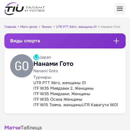
Главная
Матч центр
Теннис
UTR PTT Хёго, женщины 01
Нанами Гото
Популярные БК
Виды спорта
Пари
По букмекеру
БетБум
Леон
Pari
Japan
Приложения для Android
Винлайн
BetBoom
Нанами Гото
Фонбет
Leon
Пари
Nanami Goto
Виды спорта
Марафон
Winline
БетБум
Турниры:
Бетсити
Fonbet
Леон
Баскетбол
UTR PTT Хёго, женщины 01
Статьи о БК
Мелбет
Лига Ставок
Винлайн
Киберспорт
ITF W35 Миядзаки 2, Женщины
ITF W35 Миядзаки, Женщины
Winline
Лига Ставок
Марафон
Фонбет
Теннис
ITF W35 Осака Женщины
База знаний
По видам спорта
Олимпбет
Бет-М
Марафон
Хоккей
ITF W15 Тояма, женщины
UTR Кавагути W01
Виды ставок
Тенниси
Baltbet
Бетсити
Футбол
Футбол
Футбол
По видам спорта
Основы ставок
Балтбет
Melbet
Мелбет
Хоккей
Евролига
Сервисы
Бет-М
Olimpbet
Лига Ставок
Баскетбол
Футбол
Виды спорта
Матчи
Таблица
Кубок России
Беттери
Tennisi
Олимпбет
Теннис
Хоккей