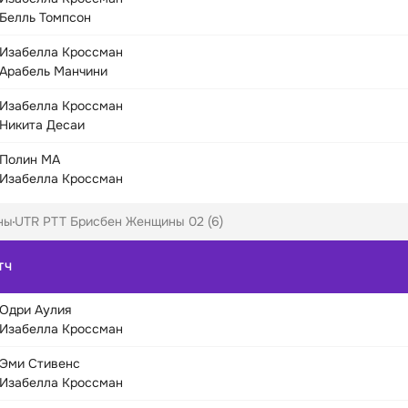
Белль Томпсон
Изабелла Кроссман
Арабель Манчини
Изабелла Кроссман
Никита Десаи
Полин МА
Изабелла Кроссман
ны
UTR PTT Брисбен Женщины 02 (6)
ТЧ
Одри Аулия
Изабелла Кроссман
Эми Стивенс
Изабелла Кроссман