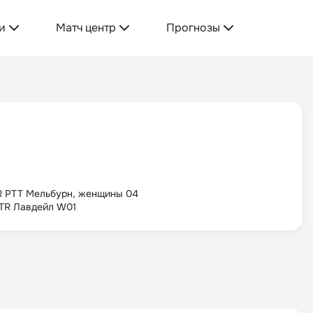
и
Матч центр
Прогнозы
 PTT Мельбурн, женщины 04
TR Лавдейл W01