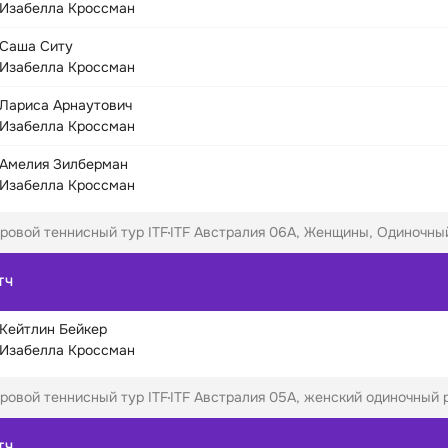
Изабелла Кроссман
Саша Ситу
Изабелла Кроссман
Лариса Арнаутович
Изабелла Кроссман
Амелия Зилберман
Изабелла Кроссман
ровой теннисный тур ITF
ITF Австралия 06A, Женщины, Одиночный 
ТЧ
Кейтлин Бейкер
Изабелла Кроссман
ровой теннисный тур ITF
ITF Австралия 05A, женский одиночный р
ТЧ