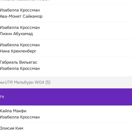
Изабелла Кроссман
Ава-Монет Сайкамор
Изабелла Кроссман
Лиэнн Абухамад
Изабелла Кроссман
Нина Крекленберг
Габриэль Вильегас
Изабелла Кроссман
ны
UTR Мельбурн W04 (5)
ТЧ
Кайла Макфи
Изабелла Кроссман
Элисия Ким