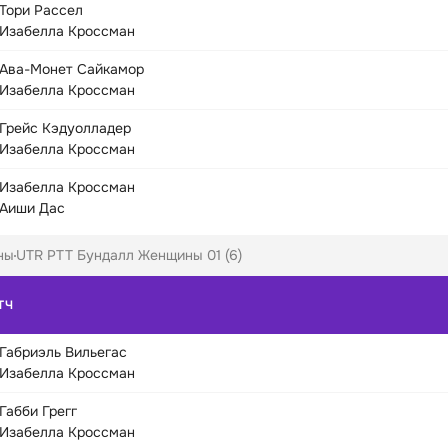
Тори Рассел
Изабелла Кроссман
Ава-Монет Сайкамор
Изабелла Кроссман
Грейс Кэдуолладер
Изабелла Кроссман
Изабелла Кроссман
Аиши Дас
ны
UTR PTT Бундалл Женщины 01 (6)
ТЧ
Габриэль Вильегас
Изабелла Кроссман
Габби Грегг
Изабелла Кроссман