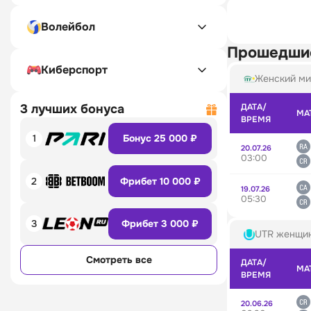
Волейбол
Прошедши
Киберспорт
Женский ми
3 лучших бонуса
ДАТА/
МА
ВРЕМЯ
1
Бонус 25 000 ₽
20.07.26
03:00
2
Фрибет 10 000 ₽
19.07.26
05:30
3
Фрибет 3 000 ₽
UTR женщи
Смотреть все
ДАТА/
МА
ВРЕМЯ
20.06.26