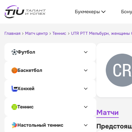
Букмекеры
Бон
Главная
Матч центр
Теннис
UTR PTT Мельбурн, женщины 
Футбол
Баскетбол
Хоккей
Теннис
Матчи
Настольный теннис
Предстоящ