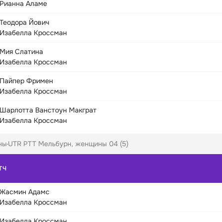
Рианна Аламе
Теодора Йович
Изабелла Кроссман
Мия Слатина
Изабелла Кроссман
Пайпер Фримен
Изабелла Кроссман
Шарлотта Ванстоун Макграт
Изабелла Кроссман
ны
UTR PTT Мельбурн, женщины 04 (5)
ТЧ
Жасмин Адамс
Изабелла Кроссман
Изабелла Кроссман