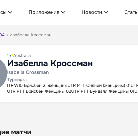
усы
Приложения
Новости
Стать
04
Изабелла Кроссман
Australia
Изабелла Кроссман
Isabella Crossman
Турниры:
ITF W15 Брисбен 2, женщины
UTR PTT Сидней (женщины) 01
UTR
UTR PTT Брисбен Женщины 02
UTR PTT Бундалл Женщины 01
U
ие матчи