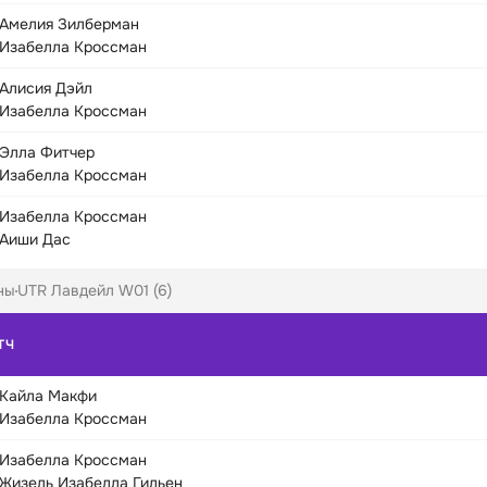
Амелия Зилберман
Изабелла Кроссман
Алисия Дэйл
Изабелла Кроссман
Элла Фитчер
Изабелла Кроссман
Изабелла Кроссман
Аиши Дас
ны
UTR Лавдейл W01 (6)
ТЧ
Кайла Макфи
Изабелла Кроссман
Изабелла Кроссман
Жизель Изабелла Гильен