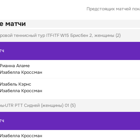
Предстоящих матчей пока
е матчи
ровой теннисный тур ITF
ITF W15 Брисбен 2, женщины (2)
ТЧ
Рианна Аламе
Изабелла Кроссман
Изабель Кэрнс
Изабелла Кроссман
ны
UTR PTT Сидней (женщины) 01 (5)
ТЧ
Изабелла Кроссман