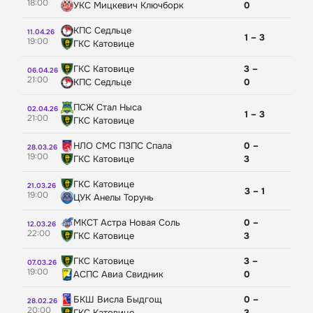
Букмекеры для ставок на киберспорт
НБА
НБА
Baltbet
18:00
УКС Мицкевич Ключборк
0
Букмекеры для профессиональных игроков
Единая Лига ВТБ
Единая Лига ВТБ
24Бет
КПС Седльце
11.04.26
Букмекеры для ставок на футбол
Евролига
Евролига
1 – 3
19:00
ГКС Катовице
WNBA
WNBA
Суперлига
Суперлига
ГКС Катовице
3 –
06.04.26
21:00
Теннис
Теннис
КПС Седльце
0
US Open 2026 ATP
ATP
ПСЖ Стал Ныса
02.04.26
1 – 3
US Open 2026 WTA
WTA
21:00
ГКС Катовице
Настольный теннис
Cincinnati ATP
НЛО СМС ПЗПС Спала
0 –
Cincinnati WTA
Челленджер
28.03.26
19:00
ГКС Катовице
3
Настольный теннис
Лига Про
Чемпионат мира
Setka Cup
ГКС Катовице
21.03.26
3 – 1
Волейбол
Кубок мира
19:00
ЦУК Анелы Торунь
Чемпионат Европы
Лига Наций
МКСТ Астра Новая Соль
0 –
12.03.26
WTT Champions Yokohama, MS
Суперлига России
22:00
ГКС Катовице
3
Киберспорт
WTT Champions Yokohama, WS
Europe Smash Sweden, WS
IEM Cologne
ГКС Катовице
3 –
07.03.26
19:00
АСПС Авиа Свидник
0
Europe Smash Sweden, MS
The International
Волейбол
БКШ Висла Быдгощ
0 –
28.02.26
Лига Наций
20:00
ГКС Катовице
3