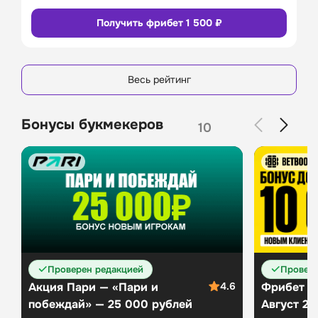
Рейтинг 
5/5
Получить фрибет 1 500 ₽
пользователей
Промокод
Бонусы
Коэффициенты
3/5
8
Линия в прематче
3/5
Линия в лайве
Сайт
Приложение
4/5
Весь рейтинг
Удобство платежей
4/5
Служба поддержки
4/5
Бонусы букмекеров
10
Бонусы и акции
4/5
Промокод
Бонусы
13
Сайт
Приложение
Проверен редакцией
Провере
Акция Пари — «Пари и
4.6
Фрибет Б
побеждай» — 25 000 рублей
Август 20