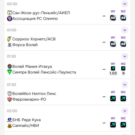
00:30
W1
W2
Сан-Жозе-дус-Пиньяйс/АИЕЛ
—
Ассоциация РС Олимпо
01:00
W1
W2
Сорризо Хорнетс/АСВ
—
Форса Волей
01:30
W1
W2
Волей Мания Итакуа
—
Семпре Волей Ленсойс-Паулиста
1.03
9
01:30
W1
W2
Волейбол Нилтон Линс
—
Ферровиарио-РО
02:00
W1
W2
БНБ Реде Кука
—
Сампайо/НВИ