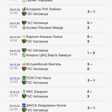
Проект Варшава
Богданка ЛУК Люблин
25.01.25
3 – 1
22:30
ГКС Катовице
ГКС Катовице
0 –
18.01.25
19:30
Ассеко Ресовия Жешув
3
Барком-Кажаны Львов
0 –
09.01.25
19:30
ГКС Катовице
3
ГКС Катовице
04.01.25
1 – 3
14:30
Алюрон ЦМЦ Варта Заверце
Ястшембский Венгель
3 –
30.12.24
22:30
ГКС Катовице
0
ПСЖ Стал Ныса
22.12.24
3 – 1
22:30
ГКС Катовице
МКС Бендзин
2 –
13.12.24
22:30
ГКС Катовице
3
ЗАКСА Кендзежин-Козле
07.12.24
3 – 1
22:30
ГКС Катовице