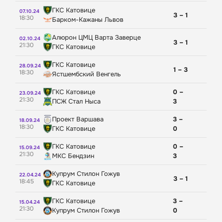
ГКС Катовице
07.10.24
3 – 1
18:30
Барком-Кажаны Львов
Алюрон ЦМЦ Варта Заверце
02.10.24
3 – 1
21:30
ГКС Катовице
ГКС Катовице
28.09.24
1 – 3
18:30
Ястшембский Венгель
ГКС Катовице
0 –
23.09.24
21:30
ПСЖ Стал Ныса
3
Проект Варшава
3 –
18.09.24
18:30
ГКС Катовице
0
ГКС Катовице
0 –
15.09.24
21:30
МКС Бендзин
3
Купрум Стилон Гожув
22.04.24
3 – 1
18:45
ГКС Катовице
ГКС Катовице
3 –
15.04.24
21:30
Купрум Стилон Гожув
0