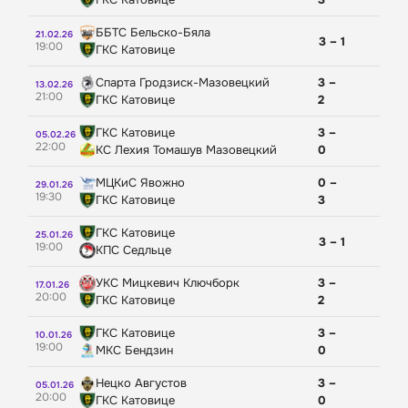
Чемпионат мира
ББТС Бельско-Бяла
Суперлига России
21.02.26
3 – 1
19:00
ГКС Катовице
Чемпионат Европы
Киберспорт
Спарта Гродзиск-Мазовецкий
3 –
13.02.26
21:00
IEM Cologne
ГКС Катовице
2
The International
ГКС Катовице
3 –
05.02.26
Esports World Cup Counter Strike
22:00
КС Лехия Томашув Мазовецкий
0
МЦКиС Явожно
0 –
29.01.26
19:30
ГКС Катовице
3
ГКС Катовице
25.01.26
3 – 1
19:00
КПС Седльце
УКС Мицкевич Ключборк
3 –
17.01.26
20:00
ГКС Катовице
2
ГКС Катовице
3 –
10.01.26
19:00
МКС Бендзин
0
Нецко Августов
3 –
05.01.26
20:00
ГКС Катовице
0