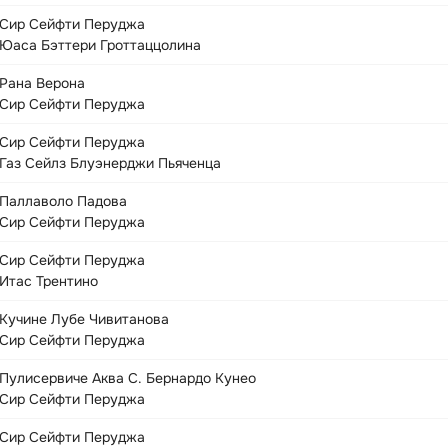
Сир Сейфти Перуджа
Юаса Бэттери Гроттаццолина
Рана Верона
Сир Сейфти Перуджа
Сир Сейфти Перуджа
Газ Сейлз Блуэнерджи Пьяченца
Паллаволо Падова
Сир Сейфти Перуджа
Сир Сейфти Перуджа
Итас Трентино
Кучине Лубе Чивитанова
Сир Сейфти Перуджа
Пулисервиче Аква С. Бернардо Кунео
Сир Сейфти Перуджа
Сир Сейфти Перуджа