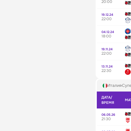
20:00
19.12.24
22:00
04.12.24
18:00
19.11.24
22:00
13.11.24
22:30
Италия
Супе
ДАТА/
МА
ВРЕМЯ
06.05.26
21:30