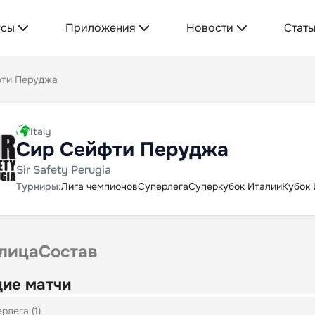
усы
Приложения
Новости
Стать
фти Перуджа
Italy
Сир Сейфти Перуджа
Sir Safety Perugia
Турниры:
Лига чемпионов
Суперлега
Суперкубок Италии
Кубок 
лица
Состав
ие матчи
рлега (1)