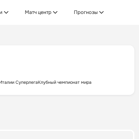
и
Матч центр
Прогнозы
Италии Суперлега
Клубный чемпионат мира