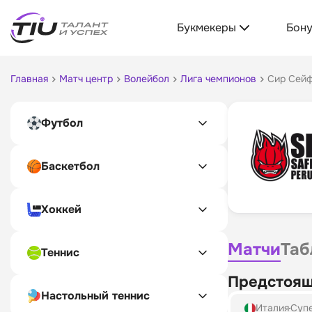
Букмекеры
Бон
Главная
Матч центр
Волейбол
Лига чемпионов
Сир Сей
Футбол
Баскетбол
Хоккей
Матчи
Таб
Теннис
Предстоящ
Настольный теннис
Италия
Супе