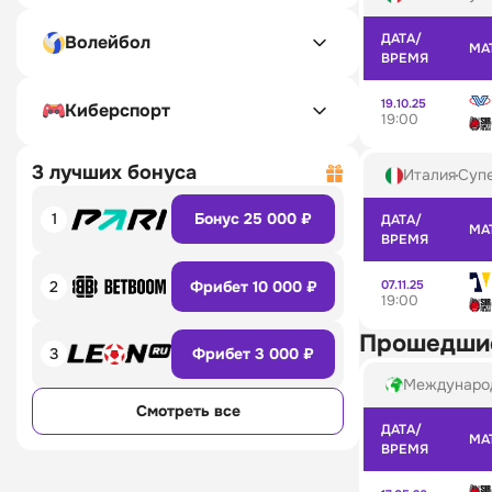
ДАТА/
Волейбол
МА
ВРЕМЯ
19.10.25
Киберспорт
19:00
3 лучших бонуса
Италия
Супе
1
Бонус 25 000 ₽
ДАТА/
МА
ВРЕМЯ
07.11.25
2
Фрибет 10 000 ₽
19:00
Прошедши
3
Фрибет 3 000 ₽
Междунаро
Смотреть все
ДАТА/
МА
ВРЕМЯ