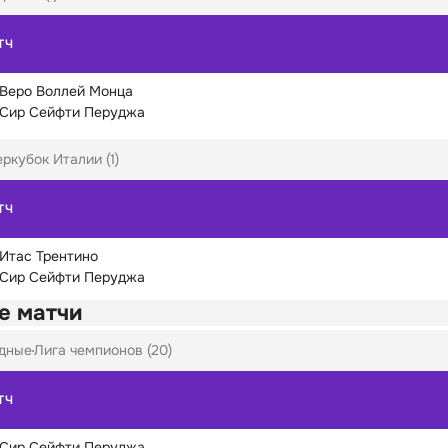
ТЧ
Веро Воллей Монца
Сир Сейфти Перуджа
ркубок Италии (1)
ТЧ
Итас Трентино
Сир Сейфти Перуджа
е матчи
дные
Лига чемпионов (20)
ТЧ
Сир Сейфти Перуджа