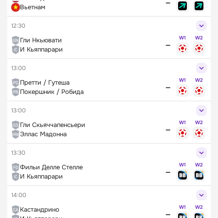
—
Вьетнам
12:30
W1
W2
Гли Нкьювати
—
И Кьяппарари
13:00
W1
W2
Претти / Гутеша
—
Покершник / Робида
13:00
W1
W2
Гли Скьяччапенсьери
—
Эллас Мадонна
13:30
W1
W2
Фильи Делле Стелле
—
И Кьяппарари
14:00
W1
W2
Кастандрино
—