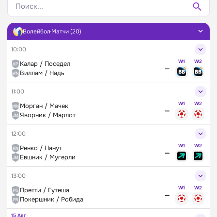
Букмекеры для ставок на киберспорт
НБА
НБА
Baltbet
Поиск...
Букмекеры для профессиональных игроков
Единая Лига ВТБ
Единая Лига ВТБ
24Бет
Букмекеры для ставок на футбол
Евролига
Евролига
Волейбол
Матчи (20)
WNBA
WNBA
Суперлига
Суперлига
10:00
Теннис
Теннис
W1
W2
Калар / Поседел
US Open 2026 ATP
ATP
—
Виллам / Надь
US Open 2026 WTA
WTA
Настольный теннис
Cincinnati ATP
11:00
Cincinnati WTA
Челленджер
W1
W2
Морган / Мачек
—
Настольный теннис
Лига Про
Яворник / Марлот
Чемпионат мира
Setka Cup
12:00
Волейбол
Кубок мира
Чемпионат Европы
Лига Наций
W1
W2
Ренко / Нанут
—
WTT Champions Yokohama, MS
Суперлига России
Евшник / Мугерли
Киберспорт
WTT Champions Yokohama, WS
13:00
Europe Smash Sweden, WS
IEM Cologne
W1
W2
Претти / Гутеша
Europe Smash Sweden, MS
The International
—
Покершник / Робида
Волейбол
Лига Наций
15 Авг