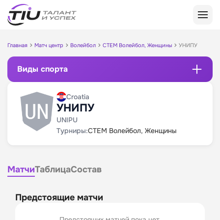
Главная
Матч центр
Волейбол
СТЕМ Волейбол, Женщины
УНИПУ
Популярные БК
Виды спорта
Пари
По букмекеру
БетБум
Леон
Pari
Croatia
Приложения для Android
Винлайн
BetBoom
УНИПУ
Фонбет
Leon
Пари
UNIPU
Виды спорта
Марафон
Winline
БетБум
Турниры:
СТЕМ Волейбол, Женщины
Бетсити
Fonbet
Леон
Баскетбол
Статьи о БК
Мелбет
Лига Ставок
Винлайн
Киберспорт
Winline
Лига Ставок
Марафон
Фонбет
Теннис
Матчи
Таблица
Состав
База знаний
По видам спорта
Олимпбет
Бет-М
Марафон
Хоккей
Виды ставок
Тенниси
Baltbet
Бетсити
Футбол
Футбол
Футбол
По видам спорта
Основы ставок
Балтбет
Melbet
Мелбет
Хоккей
Предстоящие матчи
Евролига
Сервисы
Бет-М
Olimpbet
Лига Ставок
Баскетбол
Футбол
Виды спорта
Кубок России
Беттери
Tennisi
Олимпбет
Теннис
Хоккей
Предстоящих матчей пока нет.