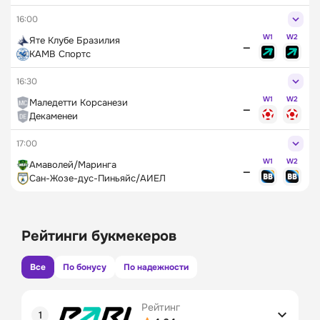
16:00
W1
W2
Яте Клубе Бразилия
—
КАМВ Спортс
16:30
W1
W2
Маледетти Корсанези
—
Декаменеи
17:00
W1
W2
Амаволей/Маринга
—
Сан-Жозе-дус-Пиньяйс/АИЕЛ
Рейтинги букмекеров
Все
По бонусу
По надежности
Рейтинг