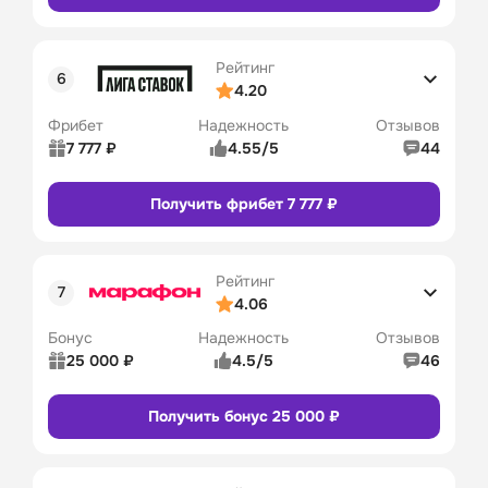
Коэффициенты
4/5
10
Линия в прематче
4/5
Рейтинг
Линия в лайве
Сайт
Приложение
4/5
4.20
Удобство платежей
4/5
Фрибет
Надежность
Отзывов
Служба поддержки
5/5
7 777 ₽
4.55/5
44
Бонусы и акции
4/5
Рейтинг 
5/5
Получить фрибет 7 777 ₽
пользователей
Промокод
Бонусы
Коэффициенты
4/5
10
Линия в прематче
4/5
Рейтинг
Сайт
Приложение
Линия в лайве
4/5
4.06
Удобство платежей
4/5
Бонус
Надежность
Отзывов
Служба поддержки
4/5
25 000 ₽
4.5/5
46
Бонусы и акции
5/5
Рейтинг 
5/5
Получить бонус 25 000 ₽
пользователей
Бонусы
17
Коэффициенты
4/5
Сайт
Приложение
Линия в прематче
4/5