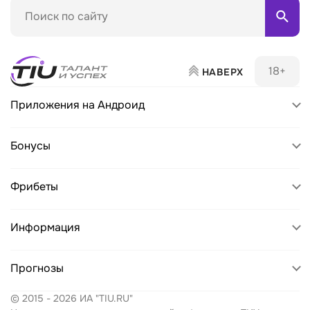
Поиск по матч-центру
18+
НАВЕРХ
Приложения на Андроид
Пари
Бонусы
БетБум
Pari
Фрибеты
Леон
BetBoom
Лига Ставок
Пари
Информация
Leon
Мелбет
БетБум
Winline
Политика конфиденциальности
Прогнозы
Бетсити
Леон
Fonbet
Политика cookies
Марафон
© 2015 - 2026 ИА "TIU.RU"
Винлайн
Прогнозы на спорт