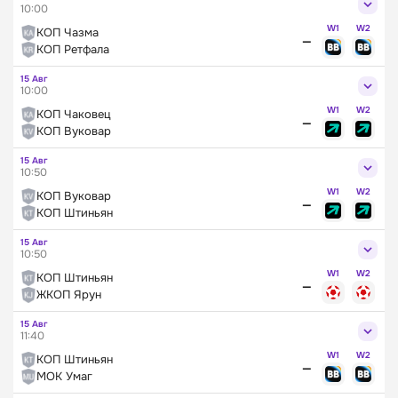
10:00
Чемпионат мира
W1
W2
КОП Чазма
Суперлига России
—
КОП Ретфала
Чемпионат Европы
Киберспорт
15 Авг
10:00
IEM Cologne
W1
W2
КОП Чаковец
The International
—
КОП Вуковар
Esports World Cup Counter Strike
15 Авг
10:50
W1
W2
КОП Вуковар
—
КОП Штиньян
15 Авг
10:50
W1
W2
КОП Штиньян
—
ЖКОП Ярун
15 Авг
11:40
W1
W2
КОП Штиньян
—
МОК Умаг