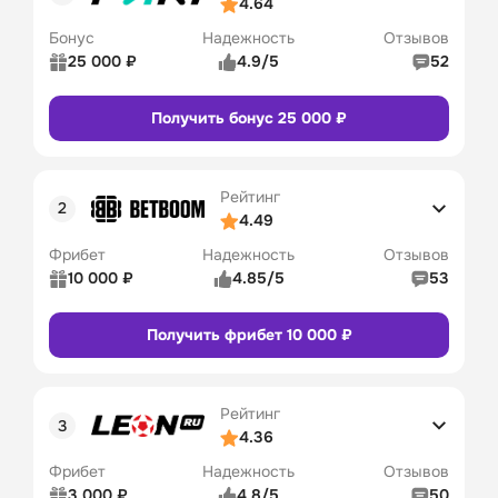
4.64
Бонус
Надежность
Отзывов
25 000 ₽
4.9/5
52
Рейтинг 
5/5
Получить бонус 25 000 ₽
пользователей
Коэффициенты
5/5
Линия в прематче
4/5
Рейтинг
Линия в лайве
5/5
4.49
Удобство платежей
4/5
Фрибет
Надежность
Отзывов
Служба поддержки
5/5
10 000 ₽
4.85/5
53
Бонусы и акции
5/5
Рейтинг 
5/5
Получить фрибет 10 000 ₽
пользователей
Промокод
Бонусы
Коэффициенты
5/5
22
Линия в прематче
4/5
Рейтинг
Линия в лайве
Сайт
Приложение
5/5
4.36
Удобство платежей
4/5
Фрибет
Надежность
Отзывов
Служба поддержки
4/5
3 000 ₽
4.8/5
50