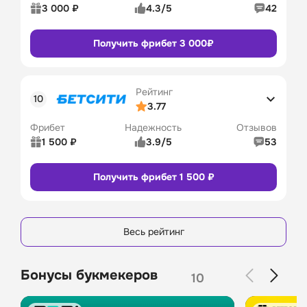
3 000 ₽
4.3/5
42
Бонусы и акции
4/5
Рейтинг 
5/5
Получить фрибет 3 000₽
пользователей
Промокод
Бонусы
Коэффициенты
4/5
16
Линия в прематче
4/5
Рейтинг
Линия в лайве
Сайт
Приложение
3/5
3.77
Удобство платежей
4/5
Фрибет
Надежность
Отзывов
Служба поддержки
4/5
1 500 ₽
3.9/5
53
Бонусы и акции
4/5
Рейтинг 
5/5
Получить фрибет 1 500 ₽
пользователей
Промокод
Бонусы
Коэффициенты
3/5
8
Линия в прематче
3/5
Линия в лайве
Сайт
Приложение
4/5
Весь рейтинг
Удобство платежей
4/5
Служба поддержки
4/5
Бонусы букмекеров
10
Бонусы и акции
4/5