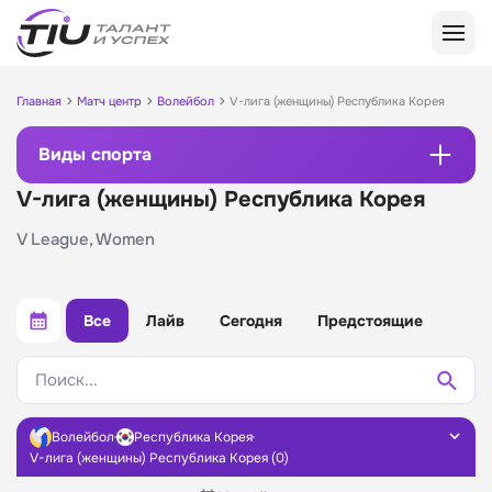
Главная
Матч центр
Волейбол
V-лига (женщины) Республика Корея
Популярные БК
Виды спорта
Пари
По букмекеру
БетБум
V-лига (женщины) Республика Корея
Леон
Pari
Приложения для Android
Винлайн
BetBoom
V League, Women
Фонбет
Leon
Пари
Виды спорта
Марафон
Winline
БетБум
Бетсити
Fonbet
Леон
Баскетбол
Все
Лайв
Сегодня
Предстоящие
Статьи о БК
Мелбет
Лига Ставок
Винлайн
Киберспорт
Winline
Лига Ставок
Марафон
Фонбет
Теннис
Поиск...
База знаний
По видам спорта
Олимпбет
Бет-М
Марафон
Хоккей
Виды ставок
Тенниси
Baltbet
Бетсити
Футбол
Футбол
Футбол
По видам спорта
Основы ставок
Балтбет
Melbet
Мелбет
Хоккей
Волейбол
Республика Корея
Евролига
Сервисы
Бет-М
Olimpbet
Лига Ставок
Баскетбол
Футбол
V-лига (женщины) Республика Корея (0)
Виды спорта
Кубок России
Беттери
Tennisi
Олимпбет
Теннис
Хоккей