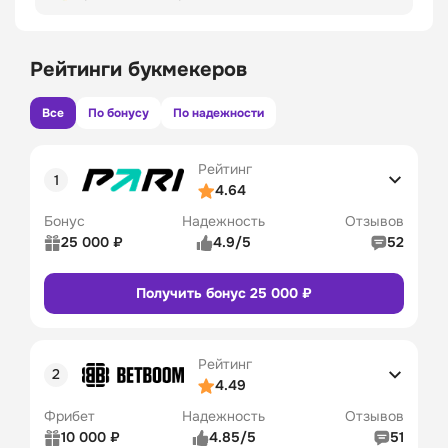
Рейтинги букмекеров
Все
По бонусу
По надежности
Рейтинг
4.64
Бонус
Надежность
Отзывов
25 000 ₽
4.9/5
52
Рейтинг 
5/5
Получить бонус 25 000 ₽
пользователей
Коэффициенты
5/5
Линия в прематче
4/5
Рейтинг
Линия в лайве
5/5
4.49
Удобство платежей
4/5
Фрибет
Надежность
Отзывов
Служба поддержки
5/5
10 000 ₽
4.85/5
51