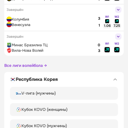
Завершён
W1
W2
3
Колумбия
Венесуэла
1
1.06
7.25
Завершён
W1
W2
0
Минас Бразилиа ТЦ
Вила-Нова Волей
3
Все лиги волейбола →
Республика Корея
V-лига (мужчины)
Кубок KOVO (женщины)
Кубок KOVO (мужчины)