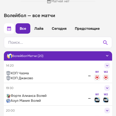
Матчей нет
Лига Чемпионов
Зенит
Betcity
Тенниси
Теннис
Настольный теннис
Баскетбол
Лига Европы
Спортбет
Bettery
Балтбет
Футбол
Волейбол
Теннис
Волейбол — все матчи
24bet
Zenit
Беттери
Киберспорт
Настольный теннис
Рейтинги
Футбол
Спортбет
Зенит
Волейбол
Прочие категории
Лучшие букмекеры
РПЛ
24bet
Киберспорт
Все
Лайв
Сегодня
Предстоящие
Приложения для iOS
Футбол
Легальные букмекерские конторы
Фрибеты
Лига чемпионов
Российские букмекеры
Фрибеты без депозита
АПЛ
РПЛ
Leon
Поиск...
БК с мобильным приложением
Фрибет без отыгрыша
Серия А
Лига чемпионов
Zenit
Надежные букмекеры
Промокод без отыгрыша
Ла Лига
АПЛ
Лига Ставок
Волейбол
Матчи (20)
БК с гостевым демосчетом
Бонус за регистрацию без отыгрыша
Бундеслига
Серия А
Марафон
БК с большими коэффициентами
Фрибеты сегодня
Лига Европы
Ла Лига
Melbet
14:20
БК с минимальными депозитами
Лучшие фрибеты
Лига конференций
Бундеслига
Pari
W1
W2
КОП Чазма
Букмекеры для ставок на американский футбол
Фрибет новым игрокам
Лига наций
Лига Европы
Tennisi
—
КОП Джаково
Букмекеры для ставок на бейсбол
Новые БК с фрибетом
Суперкубок УЕФА
Лига конференций
Fonbet
Хоккей
Хоккей
Букмекеры для ставок на гольф
Фрибет 3000
Betcity
19:30
Букмекеры для ставок на автогонки
Акции букмекерских контор при регистрации
КХЛ
КХЛ
BetBoom
W1
W2
Форте Алианса Волей
—
Букмекеры для ставок на чемпионаты мира и Европы
Промокоды букмекеров
НХЛ
НХЛ
Bettery
Азул Мания Волей
Букмекеры для ставок на дартс
Бездепозитные бонусы за регистрацию
АХЛ
АХЛ
Olimpbet
Баскетбол
Баскетбол
20:00
Букмекеры для ставок на скачки
Бездепозитные бонусы букмекеров
Winline