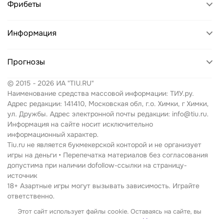
Фрибеты
Леон
BetBoom
Лига Ставок
Пари
Информация
Leon
Мелбет
БетБум
Winline
Политика конфиденциальности
Прогнозы
Бетсити
Леон
Fonbet
Политика cookies
Марафон
© 2015 - 2026 ИА "TIU.RU"
Винлайн
Прогнозы на спорт
Марафон
Пользовательское соглашение
Наименование средства массовой информации: ТИУ.ру.
Фонбет
Фонбет
Футбол
Адрес редакции: 141410, Московская обл, г.о. Химки, г Химки,
Betcity
Согласие на обработку персональных данных
ул. Дружбы. Адрес электронной почты редакции: info@tiu.ru.
Винлайн
Марафон
Хоккей
Информация на сайте носит исключительно
Melbet
Контакты
информационный характер.
Бетсити
Баскетбол
Tiu.ru не является букмекерской конторой и не организует
Лига Ставок
Вакансии
игры на деньги • Перепечатка материалов без согласования
Мелбет
Теннис
допустима при наличии dofollow-ссылки на страницу-
Olimpbet
Блог
источник
Лига ставок
Настольный теннис
18+ Азартные игры могут вызывать зависимость. Играйте
Архив
ответственно.
Олимпбет
Волейбол
TIU в соцсетях:
Новости
Этот сайт использует файлы cookie. Оставаясь на сайте, вы
Киберспорт