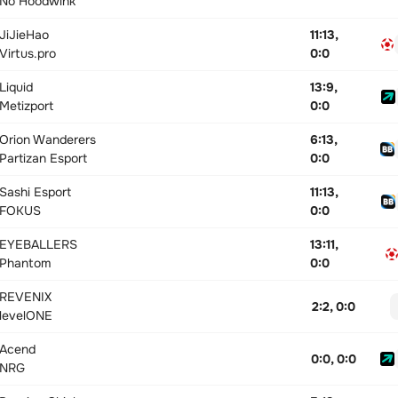
No Hoodwink
JiJieHao
11:13,
Virtus.pro
0:0
Liquid
13:9,
Metizport
0:0
Orion Wanderers
6:13,
Partizan Esport
0:0
Sashi Esport
11:13,
FOKUS
0:0
EYEBALLERS
13:11,
Phantom
0:0
REVENIX
2:2, 0:0
levelONE
Acend
0:0, 0:0
NRG