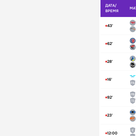
ДАТА/
МА
ВРЕМЯ
43'
62'
28'
16'
92'
23'
12:00