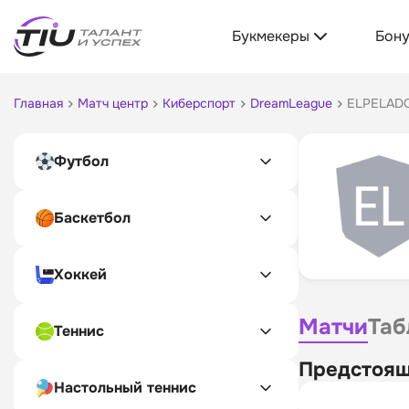
Букмекеры
Бон
Главная
Матч центр
Киберспорт
DreamLeague
ELPELADO
Футбол
Баскетбол
Хоккей
Матчи
Таб
Теннис
Предстоящ
Настольный теннис