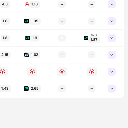
4.3
1.18
—
—
1.8
1.95
—
—
52.5
1.8
1.9
—
1.87
2.15
1.62
—
—
1.43
2.65
—
—