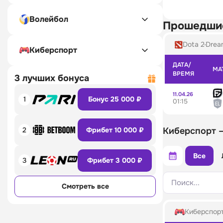
Волейбол
Прошедши
Dota 2
Drea
Киберспорт
ДАТА/
МА
ВРЕМЯ
3 лучших бонуса
11.04.26
1
Бонус 25 000 ₽
01:15
2
Фрибет 10 000 ₽
Киберспорт —
Все
3
Фрибет 3 000 ₽
Поиск...
Смотреть все
Киберспор