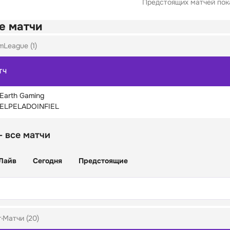
Предстоящих матчей пока
е матчи
mLeague (1)
ТЧ
Earth Gaming
ELPELADOINFIEL
 все матчи
Лайв
Сегодня
Предстоящие
т
Матчи (20)