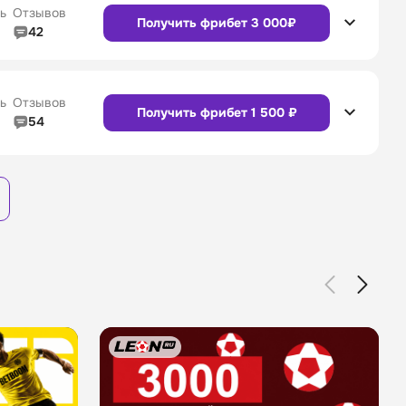
Сайт
Приложение
ь
Отзывов
Получить фрибет 3 000₽
42
4/5
Линия в прематче
4/5
4/5
Служба поддержки
4/5
Сайт
Приложение
ь
Отзывов
Получить фрибет 1 500 ₽
54
3/5
Линия в прематче
3/5
Сайт
Приложение
4/5
Служба поддержки
4/5
Сайт
Приложение