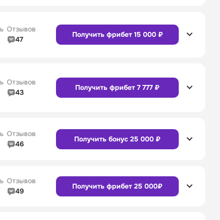
4/5
Линия в прематче
4/5
4/5
Служба поддержки
4/5
Сайт
Приложение
ь
Отзывов
Получить фрибет 15 000 ₽
47
4/5
Линия в прематче
4/5
Сайт
Приложение
4/5
Служба поддержки
5/5
ь
Отзывов
Получить фрибет 7 777 ₽
43
4/5
Линия в прематче
4/5
Сайт
Приложение
4/5
Служба поддержки
4/5
ь
Отзывов
Получить бонус 25 000 ₽
46
4/5
Линия в прематче
4/5
Сайт
Приложение
4/5
Служба поддержки
4/5
ь
Отзывов
Получить фрибет 25 000₽
49
4/5
Линия в прематче
4/5
4/5
Служба поддержки
4/5