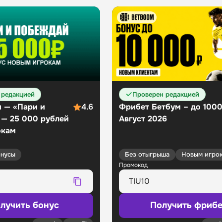
 редакцией
Проверен редакцией
 — «Пари и
4.6
Фрибет Бетбум – до 100
 — 25 000 рублей
Август 2026
окам
нусы
Без отыгрыша
Новым игро
Промокод
лучить бонус
Получить фрибе