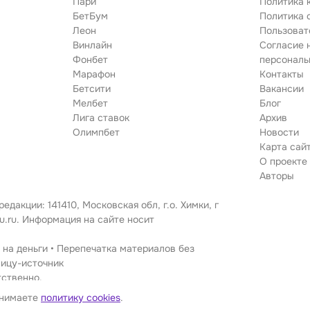
Пари
Политика 
БетБум
Политика c
Леон
Пользоват
Винлайн
Согласие 
Фонбет
персональ
Марафон
Контакты
Бетсити
Вакансии
Мелбет
Блог
Лига ставок
Архив
Олимпбет
Новости
Карта сай
О проекте
Авторы
акции: 141410, Московская обл, г.о. Химки, г
u.ru. Информация на сайте носит
ы на деньги • Перепечатка материалов без
ницу-источник
тственно.
ринимаете
политику cookies
.