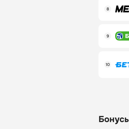
Бонусы и ак
Рейтинг пол
Промокод
Линия в лай
Бонусы и ак
Рейтинг пол
Промокод
Линия в лай
Бонусы и ак
Промокод
Рейтинг пол
Линия в лай
Бонусы и ак
Промокод
Бонусы