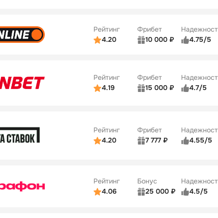
ьзователей
5/5
Коэффициенты
Бонусы
ве
3/5
Удобство платежей
42
Рейтинг
Фрибет
Надежност
ции
4/5
4.20
10 000 ₽
4.75/5
ьзователей
5/5
Коэффициенты
Бонусы
ве
4/5
Удобство платежей
34
Рейтинг
Фрибет
Надежност
ции
5/5
4.19
15 000 ₽
4.7/5
Бонусы
ьзователей
5/5
Коэффициенты
10
ве
4/5
Удобство платежей
Рейтинг
Фрибет
Надежност
ции
4/5
4.20
7 777 ₽
4.55/5
Бонусы
ьзователей
5/5
Коэффициенты
10
ве
4/5
Удобство платежей
Рейтинг
Бонус
Надежност
ции
5/5
4.06
25 000 ₽
4.5/5
ьзователей
5/5
Коэффициенты
ве
4/5
Удобство платежей