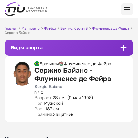
Главная
Матч центр
Футбол
Баияно, Серия B
Флуминенсе де Фейра
Сержио Байано
Популярные БК
Пари
Виды спорта
По букмекеру
БетБум
Леон
Pari
Приложения для Android
Бразилия
Флуминенсе де Фейра
Винлайн
BetBoom
Сержио Байано -
Фонбет
Leon
Пари
Флуминенсе де Фейра
Виды спорта
Марафон
Winline
БетБум
Бетсити
Fonbet
Леон
Баскетбол
Sergio Baiano
Статьи о БК
№
15
Мелбет
Лига Ставок
Винлайн
Киберспорт
Возраст:
28 лет (11 мая 1998)
Winline
Лига Ставок
Марафон
Фонбет
Теннис
Пол:
Мужской
База знаний
По видам спорта
Олимпбет
Бет-М
Марафон
Хоккей
Рост:
187 см
Виды ставок
Тенниси
Baltbet
Бетсити
Футбол
Футбол
Позиция:
Защитник
Футбол
По видам спорта
Основы ставок
Балтбет
Melbet
Мелбет
Хоккей
Евролига
Сервисы
Бет-М
Olimpbet
Лига Ставок
Баскетбол
Футбол
Виды спорта
Кубок России
Беттери
Tennisi
Олимпбет
Теннис
Хоккей