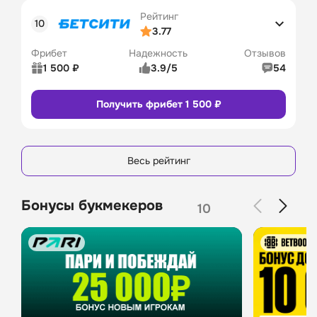
Линия в прематче
4/5
Рейтинг
Линия в лайве
Сайт
Приложение
3/5
3.77
Удобство платежей
4/5
Фрибет
Надежность
Отзывов
Служба поддержки
4/5
1 500 ₽
3.9/5
54
Бонусы и акции
4/5
Рейтинг 
5/5
Получить фрибет 1 500 ₽
пользователей
Промокод
Бонусы
Коэффициенты
3/5
8
Линия в прематче
3/5
Линия в лайве
Сайт
Приложение
4/5
Весь рейтинг
Удобство платежей
4/5
Служба поддержки
4/5
Бонусы букмекеров
10
Бонусы и акции
4/5
Промокод
Бонусы
13
Сайт
Приложение