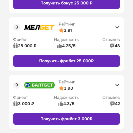
5/5
Получить бонус 25 000 ₽
пользователей
Бонусы
17
Коэффициенты
4/5
Сайт
Приложение
Линия в прематче
4/5
Рейтинг
Линия в лайве
4/5
3.91
Удобство платежей
4/5
Фрибет
Надежность
Отзывов
Служба поддержки
4/5
25 000 ₽
4.25/5
48
Бонусы и акции
4/5
Рейтинг 
5/5
Получить фрибет 25 000₽
пользователей
Промокод
Бонусы
Коэффициенты
4/5
15
Линия в прематче
4/5
Рейтинг
Линия в лайве
Сайт
Приложение
3/5
3.90
Удобство платежей
4/5
Фрибет
Надежность
Отзывов
Служба поддержки
4/5
3 000 ₽
4.3/5
42
Бонусы и акции
4/5
Рейтинг 
5/5
Получить фрибет 3 000₽
пользователей
Промокод
Бонусы
Коэффициенты
4/5
16