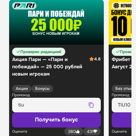
Промокод
Бонусы
13
Сайт
Приложение
Проверен редакцией
Провере
Акция Пари — «Пари и
4.6
Фрибет Б
побеждай» — 25 000 рублей
Август 20
новым игрокам
Акции
Бонусы
Без отыгр
Промокод
Промокод
Получить бонус
П
380
431
Оцените
Оцените