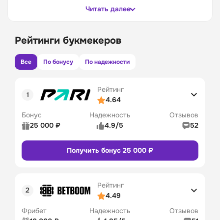
Читать далее
Рейтинги букмекеров
Все
По бонусу
По надежности
Рейтинг
4.64
Бонус
Надежность
Отзывов
25 000 ₽
4.9/5
52
Рейтинг 
5/5
Получить бонус 25 000 ₽
пользователей
Коэффициенты
5/5
Линия в прематче
4/5
Рейтинг
Линия в лайве
5/5
4.49
Удобство платежей
4/5
Фрибет
Надежность
Отзывов
Служба поддержки
5/5