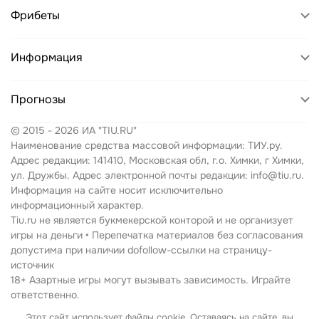
Pari
Фрибеты
Леон
BetBoom
Лига Ставок
Пари
Информация
Leon
Мелбет
БетБум
Winline
Политика конфиденциальности
Прогнозы
Бетсити
Леон
Fonbet
Политика cookies
Марафон
© 2015 - 2026 ИА "TIU.RU"
Винлайн
Прогнозы на спорт
Марафон
Пользовательское соглашение
Наименование средства массовой информации: ТИУ.ру.
Фонбет
Фонбет
Футбол
Адрес редакции: 141410, Московская обл, г.о. Химки, г Химки,
Betcity
Согласие на обработку персональных данных
ул. Дружбы. Адрес электронной почты редакции: info@tiu.ru.
Винлайн
Марафон
Хоккей
Информация на сайте носит исключительно
Melbet
Контакты
информационный характер.
Бетсити
Баскетбол
Tiu.ru не является букмекерской конторой и не организует
Лига Ставок
Вакансии
игры на деньги • Перепечатка материалов без согласования
Мелбет
Теннис
допустима при наличии dofollow-ссылки на страницу-
Olimpbet
Блог
источник
Лига ставок
Настольный теннис
18+ Азартные игры могут вызывать зависимость. Играйте
Архив
ответственно.
Олимпбет
Волейбол
TIU в соцсетях:
Новости
Этот сайт использует файлы cookie. Оставаясь на сайте, вы