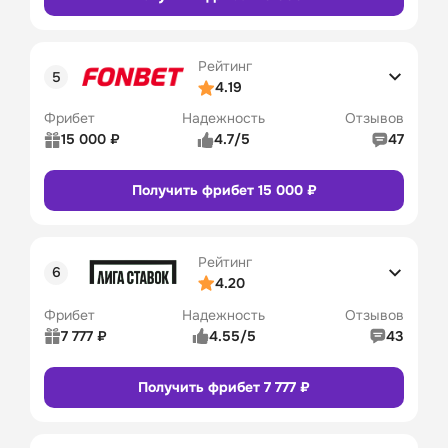
Коэффициенты
4/5
34
Линия в прематче
4/5
Рейтинг
Линия в лайве
Сайт
Приложение
4/5
4.19
Удобство платежей
4/5
Фрибет
Надежность
Отзывов
Служба поддержки
4/5
15 000 ₽
4.7/5
47
Бонусы и акции
5/5
Рейтинг 
5/5
Получить фрибет 15 000 ₽
пользователей
Промокод
Бонусы
Коэффициенты
4/5
10
Линия в прематче
4/5
Рейтинг
Линия в лайве
Сайт
Приложение
4/5
4.20
Удобство платежей
4/5
Фрибет
Надежность
Отзывов
Служба поддержки
5/5
7 777 ₽
4.55/5
43
Бонусы и акции
4/5
Рейтинг 
5/5
Получить фрибет 7 777 ₽
пользователей
Промокод
Бонусы
Коэффициенты
4/5
10
Линия в прематче
4/5