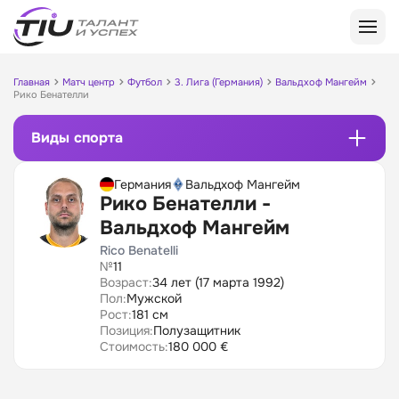
Главная
Матч центр
Футбол
3. Лига (Германия)
Вальдхоф Мангейм
Рико Бенателли
Популярные БК
Пари
Виды спорта
По букмекеру
БетБум
Леон
Pari
Приложения для Android
Германия
Вальдхоф Мангейм
Винлайн
BetBoom
Рико Бенателли -
Фонбет
Leon
Пари
Вальдхоф Мангейм
Виды спорта
Марафон
Winline
БетБум
Бетсити
Fonbet
Леон
Баскетбол
Rico Benatelli
Статьи о БК
№
11
Мелбет
Лига Ставок
Винлайн
Киберспорт
Возраст:
34 лет (17 марта 1992)
Winline
Лига Ставок
Марафон
Фонбет
Теннис
Пол:
Мужской
База знаний
По видам спорта
Олимпбет
Бет-М
Марафон
Хоккей
Рост:
181 см
Виды ставок
Тенниси
Baltbet
Бетсити
Футбол
Футбол
Позиция:
Полузащитник
Стоимость:
180 000 €
Футбол
По видам спорта
Основы ставок
Балтбет
Melbet
Мелбет
Хоккей
Евролига
Сервисы
Бет-М
Olimpbet
Лига Ставок
Баскетбол
Футбол
Виды спорта
Кубок России
Беттери
Tennisi
Олимпбет
Теннис
Хоккей