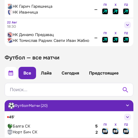
П1
X
П2
НК Гарич Гарешница
—
НК Иванчица
22 Авг
18:30
П1
X
П2
НК Динамо Предавац
—
НК Томислав Радник Свети Иван Жабно
Футбол — все матчи
Все
Лайв
Сегодня
Предстоящие
Поиск...
Футбол
Матчи (20)
45'
П1
X
П2
5
Балга СК
Норт Бич СК
2