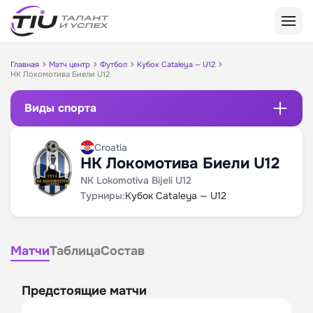
Главная
Матч центр
Футбол
Кубок Cataleya — U12
НК Локомотива Биели U12
Популярные БК
Пари
Виды спорта
По букмекеру
БетБум
Леон
Pari
Приложения для Android
Винлайн
BetBoom
Croatia
НК Локомотива Биели U12
Фонбет
Leon
Пари
Виды спорта
Марафон
Winline
БетБум
NK Lokomotiva Bijeli U12
Бетсити
Fonbet
Леон
Баскетбол
Турниры:
Кубок Cataleya — U12
Статьи о БК
Мелбет
Лига Ставок
Винлайн
Киберспорт
Winline
Лига Ставок
Марафон
Фонбет
Теннис
База знаний
По видам спорта
Олимпбет
Бет-М
Марафон
Хоккей
Матчи
Таблица
Состав
Виды ставок
Тенниси
Baltbet
Бетсити
Футбол
Футбол
Футбол
По видам спорта
Основы ставок
Балтбет
Melbet
Мелбет
Хоккей
Предстоящие матчи
Евролига
Сервисы
Бет-М
Olimpbet
Лига Ставок
Баскетбол
Футбол
Виды спорта
Кубок России
Беттери
Tennisi
Олимпбет
Теннис
Хоккей