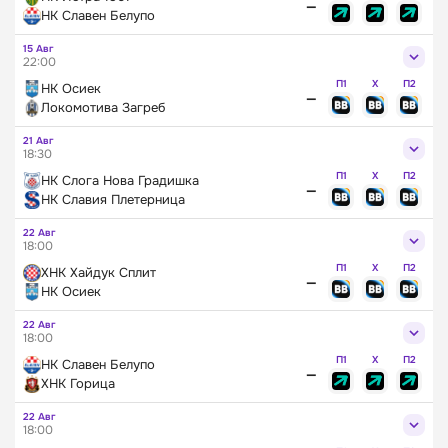
—
НК Славен Белупо
15 Авг
22:00
П1
X
П2
НК Осиек
—
Локомотива Загреб
21 Авг
18:30
П1
X
П2
НК Слога Нова Градишка
—
НК Славия Плетерница
22 Авг
18:00
П1
X
П2
ХНК Хайдук Сплит
—
НК Осиек
22 Авг
18:00
П1
X
П2
НК Славен Белупо
—
ХНК Горица
22 Авг
18:00