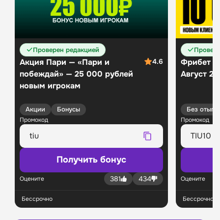
Сайт
Приложение
Проверен редакцией
Провере
Акция Пари — «Пари и
4.6
Фрибет Б
побеждай» — 25 000 рублей
Август 20
новым игрокам
Акции
Бонусы
Без отыгр
Промокод
Промокод
Получить бонус
П
381
434
Оцените
Оцените
Бессрочно
Бессрочно