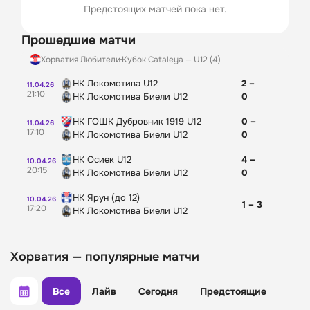
Предстоящих матчей пока нет.
Лига Чемпионов
Зенит
Betcity
Тенниси
Теннис
Настольный теннис
Баскетбол
Лига Европы
Спортбет
Bettery
Балтбет
Футбол
Волейбол
Теннис
Прошедшие матчи
24bet
Zenit
Беттери
Киберспорт
Настольный теннис
Рейтинги
Футбол
Спортбет
Зенит
Волейбол
Хорватия Любители
Кубок Cataleya — U12 (4)
Прочие категории
Лучшие букмекеры
РПЛ
24bet
Киберспорт
НК Локомотива U12
2 –
11.04.26
Приложения для iOS
Футбол
Легальные букмекерские конторы
Фрибеты
Лига чемпионов
21:10
НК Локомотива Биели U12
0
Российские букмекеры
Фрибеты без депозита
АПЛ
РПЛ
Leon
БК с мобильным приложением
Фрибет без отыгрыша
Серия А
Лига чемпионов
Zenit
НК ГОШК Дубровник 1919 U12
0 –
11.04.26
17:10
НК Локомотива Биели U12
0
Надежные букмекеры
Промокод без отыгрыша
Ла Лига
АПЛ
Лига Ставок
БК с гостевым демосчетом
Бонус за регистрацию без отыгрыша
Бундеслига
Серия А
Марафон
НК Осиек U12
4 –
10.04.26
БК с большими коэффициентами
Фрибеты сегодня
Лига Европы
Ла Лига
Melbet
20:15
НК Локомотива Биели U12
0
БК с минимальными депозитами
Лучшие фрибеты
Лига конференций
Бундеслига
Pari
НК Ярун (до 12)
10.04.26
Букмекеры для ставок на американский футбол
Фрибет новым игрокам
Лига наций
Лига Европы
Tennisi
1 – 3
17:20
НК Локомотива Биели U12
Букмекеры для ставок на бейсбол
Новые БК с фрибетом
Суперкубок УЕФА
Лига конференций
Fonbet
Хоккей
Хоккей
Букмекеры для ставок на гольф
Фрибет 3000
Betcity
Букмекеры для ставок на автогонки
Акции букмекерских контор при регистрации
КХЛ
КХЛ
BetBoom
Хорватия — популярные матчи
Букмекеры для ставок на чемпионаты мира и Европы
Промокоды букмекеров
НХЛ
НХЛ
Bettery
Букмекеры для ставок на дартс
Бездепозитные бонусы за регистрацию
АХЛ
АХЛ
Olimpbet
Все
Лайв
Сегодня
Предстоящие
Баскетбол
Баскетбол
Букмекеры для ставок на скачки
Бездепозитные бонусы букмекеров
Winline