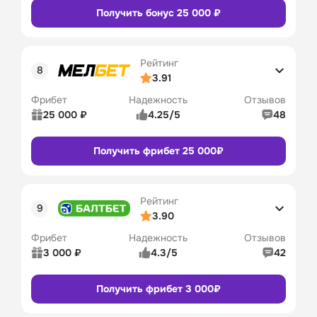
5/5
Получить бонус 25 000 ₽
пользователей
Бонусы
17
Коэффициенты
4/5
Сайт
Приложение
Линия в прематче
4/5
Рейтинг
Линия в лайве
4/5
3.91
Удобство платежей
4/5
Фрибет
Надежность
Отзывов
Служба поддержки
4/5
25 000 ₽
4.25/5
48
Бонусы и акции
4/5
Рейтинг 
5/5
Получить фрибет 25 000₽
пользователей
Промокод
Бонусы
Коэффициенты
4/5
15
Линия в прематче
4/5
Рейтинг
Линия в лайве
Сайт
Приложение
3/5
3.90
Удобство платежей
4/5
Фрибет
Надежность
Отзывов
Служба поддержки
4/5
3 000 ₽
4.3/5
42
Бонусы и акции
4/5
Рейтинг 
5/5
Получить фрибет 3 000₽
пользователей
Промокод
Бонусы
Коэффициенты
4/5
16