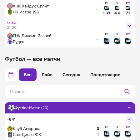
П1
X
П2
Чемпионат мира
ХНК Хайдук Сплит
—
Суперлига России
НК Истра 1961
1.39
4.6
7.1
Чемпионат Европы
14 Авг
Киберспорт
21:00
IEM Cologne
П1
X
П2
ГНК Динамо Загреб
—
The International
Рудеш
Esports World Cup Counter Strike
Футбол — все матчи
Все
Лайв
Сегодня
Предстоящие
Поиск...
Футбол
Матчи (20)
84'
П1
X
П2
3
Клуб Америка
Сан-Диего ФК
1