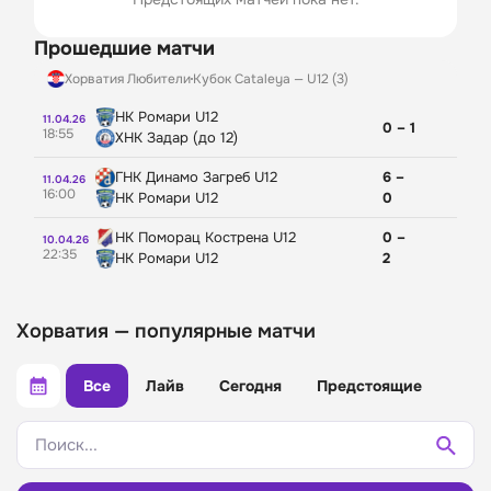
Лига Чемпионов
Зенит
Betcity
Тенниси
Теннис
Настольный теннис
Баскетбол
Лига Европы
Спортбет
Bettery
Балтбет
Футбол
Волейбол
Теннис
Прошедшие матчи
24bet
Zenit
Беттери
Киберспорт
Настольный теннис
Хорватия Любители
Кубок Cataleya — U12 (3)
Рейтинги
Футбол
Спортбет
Зенит
Волейбол
Прочие категории
Лучшие букмекеры
РПЛ
24bet
Киберспорт
НК Ромари U12
11.04.26
0 – 1
18:55
ХНК Задар (до 12)
Приложения для iOS
Футбол
Легальные букмекерские конторы
Фрибеты
Лига чемпионов
Российские букмекеры
Фрибеты без депозита
АПЛ
РПЛ
Leon
ГНК Динамо Загреб U12
6 –
11.04.26
БК с мобильным приложением
Фрибет без отыгрыша
Серия А
Лига чемпионов
Zenit
16:00
НК Ромари U12
0
Надежные букмекеры
Промокод без отыгрыша
Ла Лига
АПЛ
Лига Ставок
НК Поморац Кострена U12
0 –
10.04.26
БК с гостевым демосчетом
Бонус за регистрацию без отыгрыша
Бундеслига
Серия А
Марафон
22:35
НК Ромари U12
2
БК с большими коэффициентами
Фрибеты сегодня
Лига Европы
Ла Лига
Melbet
БК с минимальными депозитами
Лучшие фрибеты
Лига конференций
Бундеслига
Pari
Букмекеры для ставок на американский футбол
Фрибет новым игрокам
Лига наций
Лига Европы
Tennisi
Хорватия — популярные матчи
Букмекеры для ставок на бейсбол
Новые БК с фрибетом
Суперкубок УЕФА
Лига конференций
Fonbet
Хоккей
Хоккей
Букмекеры для ставок на гольф
Фрибет 3000
Betcity
Все
Лайв
Сегодня
Предстоящие
Букмекеры для ставок на автогонки
Акции букмекерских контор при регистрации
КХЛ
КХЛ
BetBoom
Букмекеры для ставок на чемпионаты мира и Европы
Промокоды букмекеров
НХЛ
НХЛ
Bettery
Поиск...
Букмекеры для ставок на дартс
Бездепозитные бонусы за регистрацию
АХЛ
АХЛ
Olimpbet
Баскетбол
Баскетбол
Букмекеры для ставок на скачки
Бездепозитные бонусы букмекеров
Winline