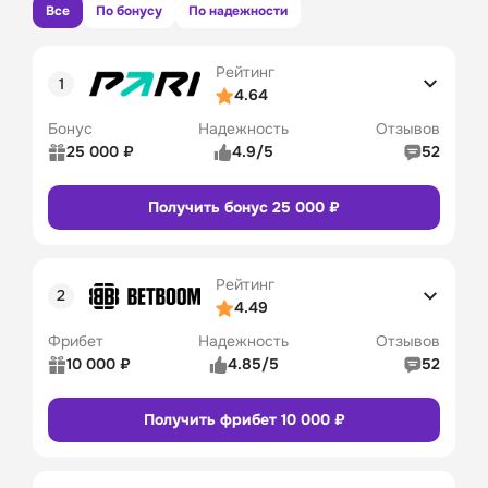
Все
По бонусу
По надежности
Рейтинг
4.64
Бонус
Надежность
Отзывов
25 000 ₽
4.9/5
52
Рейтинг 
5/5
Получить бонус 25 000 ₽
пользователей
Коэффициенты
5/5
Линия в прематче
4/5
Рейтинг
Линия в лайве
5/5
4.49
Удобство платежей
4/5
Фрибет
Надежность
Отзывов
Служба поддержки
5/5
10 000 ₽
4.85/5
52
Бонусы и акции
5/5
Рейтинг 
5/5
Получить фрибет 10 000 ₽
пользователей
Промокод
Бонусы
Коэффициенты
5/5
22
Линия в прематче
4/5