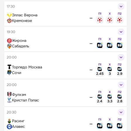
17:30
П1
X
П2
Эллас Верона
—
Кремонезе
19:30
П1
X
П2
Жирона
—
Сабадель
20:00
П1
X
П2
Торпедо Москва
—
Сочи
2.45
3
2.9
20:00
П1
X
П2
Фулхэм
—
Кристал Пэлас
2.4
3.3
2.8
20:30
П1
X
П2
Расинг
—
Алавес