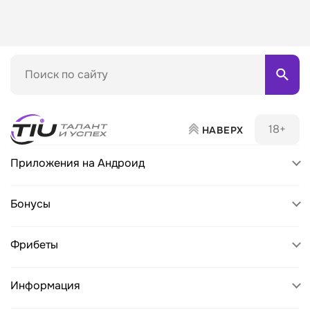
Поиск по матч-центру
18+
НАВЕРХ
Приложения на Андроид
Пари
Бонусы
БетБум
Pari
Фрибеты
Леон
BetBoom
Лига Ставок
Пари
Информация
Leon
Мелбет
БетБум