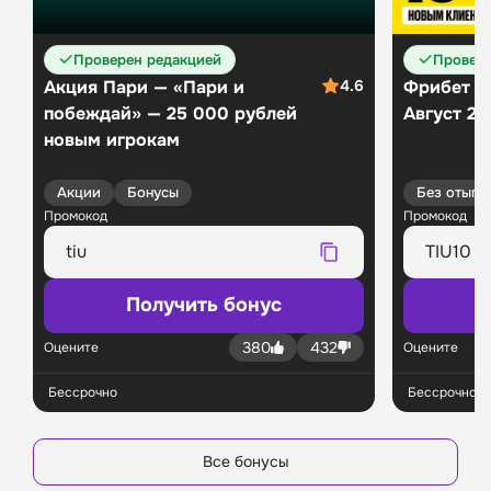
Проверен редакцией
Провере
Акция Пари — «Пари и
4.6
Фрибет Б
побеждай» — 25 000 рублей
Август 20
новым игрокам
Акции
Бонусы
Без отыгр
Промокод
Промокод
Получить бонус
П
380
432
Оцените
Оцените
Бессрочно
Бессрочно
Все бонусы