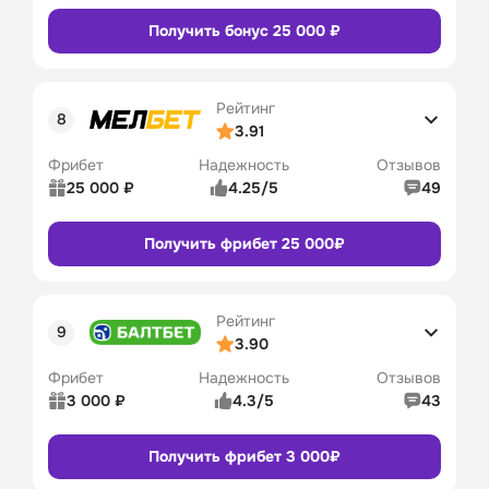
Рейтинг 
5/5
Получить бонус 25 000 ₽
пользователей
Бонусы
17
Коэффициенты
4/5
Сайт
Приложение
Линия в прематче
4/5
Рейтинг
Линия в лайве
4/5
3.91
Удобство платежей
4/5
Фрибет
Надежность
Отзывов
Служба поддержки
4/5
25 000 ₽
4.25/5
49
Бонусы и акции
4/5
Рейтинг 
5/5
Получить фрибет 25 000₽
пользователей
Промокод
Бонусы
Коэффициенты
4/5
15
Линия в прематче
4/5
Рейтинг
Линия в лайве
Сайт
Приложение
3/5
3.90
Удобство платежей
4/5
Фрибет
Надежность
Отзывов
Служба поддержки
4/5
3 000 ₽
4.3/5
43
Бонусы и акции
4/5
Рейтинг 
5/5
Получить фрибет 3 000₽
пользователей
Промокод
Бонусы
Коэффициенты
4/5