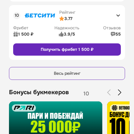
16
Линия в прематче
4/5
Рейтинг
Линия в лайве
Сайт
Приложение
3/5
3.77
Удобство платежей
4/5
Фрибет
Надежность
Отзывов
Служба поддержки
4/5
1 500 ₽
3.9/5
55
Бонусы и акции
4/5
Рейтинг 
5/5
Получить фрибет 1 500 ₽
пользователей
Промокод
Бонусы
Коэффициенты
3/5
8
Линия в прематче
3/5
Линия в лайве
Сайт
Приложение
4/5
Весь рейтинг
Удобство платежей
4/5
Служба поддержки
4/5
Бонусы букмекеров
10
Бонусы и акции
4/5
Промокод
Бонусы
13
Сайт
Приложение