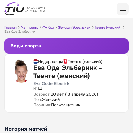
Главная
Матч центр
Футбол
Женская Эредивизи
Твенте (женский)
Ева Оде Эльберинк
Популярные БК
Пари
Виды спорта
По букмекеру
БетБум
Леон
Pari
Приложения для Android
Нидерланды
Твенте (женский)
Винлайн
BetBoom
Ева Оде Эльберинк -
Фонбет
Leon
Пари
Твенте (женский)
Виды спорта
Марафон
Winline
БетБум
Бетсити
Fonbet
Леон
Баскетбол
Eva Oude Elberink
Статьи о БК
№
14
Мелбет
Лига Ставок
Винлайн
Киберспорт
Возраст:
20 лет (13 апреля 2006)
Winline
Лига Ставок
Марафон
Фонбет
Теннис
Пол:
Женский
База знаний
По видам спорта
Олимпбет
Бет-М
Марафон
Хоккей
Позиция:
Полузащитник
Виды ставок
Тенниси
Baltbet
Бетсити
Футбол
Футбол
Футбол
По видам спорта
Основы ставок
Балтбет
Melbet
Мелбет
Хоккей
Евролига
Сервисы
Бет-М
Olimpbet
Лига Ставок
Баскетбол
Футбол
История матчей
Виды спорта
Кубок России
Беттери
Tennisi
Олимпбет
Теннис
Хоккей