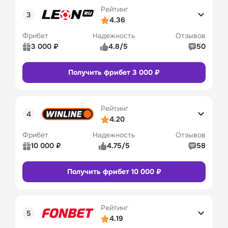
Линия в прематче
4/5
Рейтинг
Линия в лайве
Сайт
Приложение
5/5
4.36
Удобство платежей
4/5
Фрибет
Надежность
Отзывов
Служба поддержки
4/5
3 000 ₽
4.8/5
50
Бонусы и акции
5/5
Рейтинг 
5/5
Получить фрибет 3 000 ₽
пользователей
Промокод
Бонусы
Коэффициенты
5/5
43
Линия в прематче
5/5
Рейтинг
Линия в лайве
Сайт
Приложение
3/5
4.20
Удобство платежей
4/5
Фрибет
Надежность
Отзывов
Служба поддержки
5/5
10 000 ₽
4.75/5
58
Бонусы и акции
4/5
Рейтинг 
5/5
Получить фрибет 10 000 ₽
пользователей
Промокод
Бонусы
Коэффициенты
4/5
35
Линия в прематче
4/5
Рейтинг
Линия в лайве
Сайт
Приложение
4/5
4.19
Удобство платежей
4/5