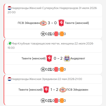
Лига Чемпионов
Зенит
Betcity
Тенниси
Теннис
Настольный теннис
Баскетбол
Нидерланды
Женский Суперкубок Нидерландов
31 июля 2026
Лига Европы
Спортбет
Bettery
Балтбет
Футбол
Волейбол
Теннис
20:00
24bet
Zenit
Беттери
Киберспорт
Настольный теннис
Рейтинги
Футбол
Спортбет
Зенит
Волейбол
3 – 0
ПСВ Эйндховен
Твенте (женский)
Прочие категории
Лучшие букмекеры
РПЛ
24bet
Киберспорт
Приложения для iOS
Футбол
Легальные букмекерские конторы
Фрибеты
Лига чемпионов
0
0
0
0
Российские букмекеры
Фрибеты без депозита
АПЛ
РПЛ
Leon
БК с мобильным приложением
Фрибет без отыгрыша
Серия А
Лига чемпионов
Zenit
Мир
Клубные товарищеские матчи, женщины
22 июля 2026
Надежные букмекеры
Промокод без отыгрыша
Ла Лига
АПЛ
Лига Ставок
15:00
БК с гостевым демосчетом
Бонус за регистрацию без отыгрыша
Бундеслига
Серия А
Марафон
БК с большими коэффициентами
Фрибеты сегодня
Лига Европы
Ла Лига
Melbet
0 – 2
Твенте (женский)
Андерлехт
БК с минимальными депозитами
Лучшие фрибеты
Лига конференций
Бундеслига
Pari
Букмекеры для ставок на американский футбол
Фрибет новым игрокам
Лига наций
Лига Европы
Tennisi
0
0
0
0
Букмекеры для ставок на бейсбол
Новые БК с фрибетом
Суперкубок УЕФА
Лига конференций
Fonbet
Хоккей
Хоккей
Нидерланды
Женская Эредивизи
22 мая 2026
21:00
Букмекеры для ставок на гольф
Фрибет 3000
Betcity
Букмекеры для ставок на автогонки
Акции букмекерских контор при регистрации
КХЛ
КХЛ
BetBoom
1 – 2
Твенте (женский)
ПСВ Эйндховен
Букмекеры для ставок на чемпионаты мира и Европы
Промокоды букмекеров
НХЛ
НХЛ
Bettery
Букмекеры для ставок на дартс
Бездепозитные бонусы за регистрацию
АХЛ
АХЛ
Olimpbet
0
0
0
0
Баскетбол
Баскетбол
Букмекеры для ставок на скачки
Бездепозитные бонусы букмекеров
Winline