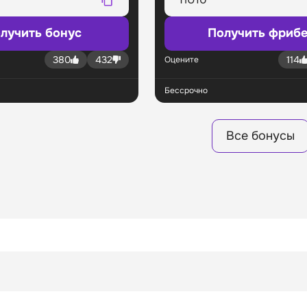
лучить бонус
Получить фрибе
380
432
114
Оцените
Бессрочно
Все бонусы