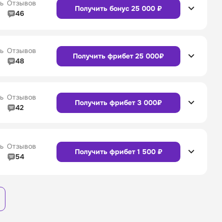
ь
Отзывов
Получить бонус 25 000 ₽
46
4/5
Линия в прематче
4/5
Сайт
Приложение
4/5
Служба поддержки
4/5
ь
Отзывов
Получить фрибет 25 000₽
48
4/5
Линия в прематче
4/5
4/5
Служба поддержки
4/5
Сайт
Приложение
ь
Отзывов
Получить фрибет 3 000₽
42
4/5
Линия в прематче
4/5
4/5
Служба поддержки
4/5
Сайт
Приложение
ь
Отзывов
Получить фрибет 1 500 ₽
54
3/5
Линия в прематче
3/5
Сайт
Приложение
4/5
Служба поддержки
4/5