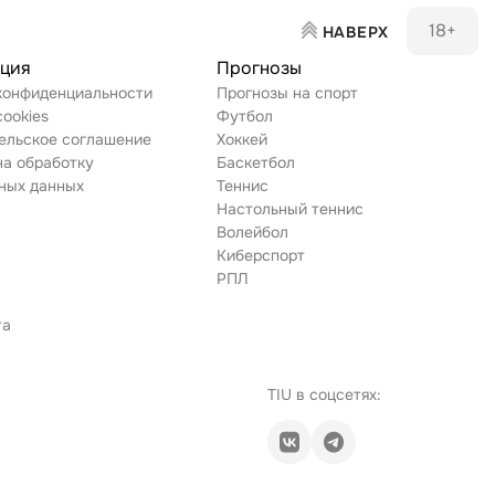
18+
НАВЕРХ
ция
Прогнозы
конфиденциальности
Прогнозы на спорт
ookies
Футбол
ельское соглашение
Хоккей
на обработку
Баскетбол
ных данных
Теннис
Настольный теннис
Волейбол
Киберспорт
РПЛ
та
TIU в соцсетях: