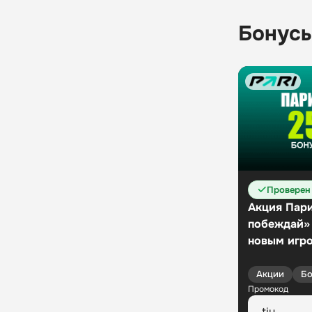
Бонусы
Проверен
Акция Пари
побеждай»
новым игр
Акции
Бо
Промокод