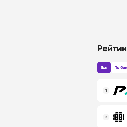
Рейтин
Все
По бо
Рейтинг пол
Линия в лай
Бонусы и ак
Рейтинг пол