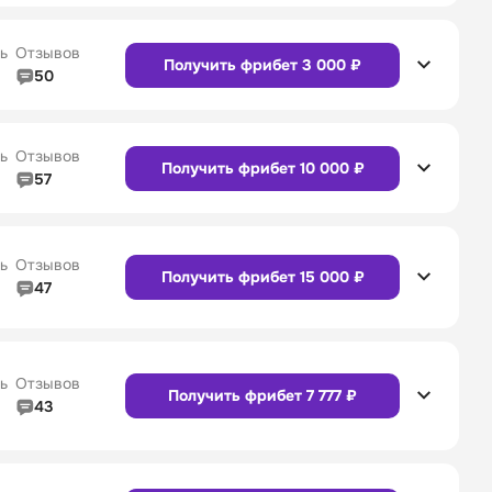
4/5
Служба поддержки
4/5
Сайт
Приложение
ь
Отзывов
Получить фрибет 3 000 ₽
50
5/5
Линия в прематче
5/5
4/5
Служба поддержки
5/5
Сайт
Приложение
ь
Отзывов
Получить фрибет 10 000 ₽
57
4/5
Линия в прематче
4/5
4/5
Служба поддержки
4/5
Сайт
Приложение
ь
Отзывов
Получить фрибет 15 000 ₽
47
4/5
Линия в прематче
4/5
Сайт
Приложение
4/5
Служба поддержки
5/5
ь
Отзывов
Получить фрибет 7 777 ₽
43
4/5
Линия в прематче
4/5
Сайт
Приложение
4/5
Служба поддержки
4/5