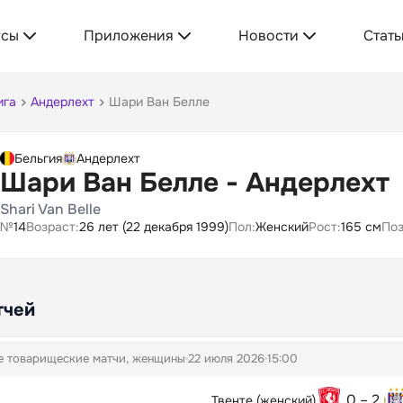
усы
Приложения
Новости
Стать
ига
Андерлехт
Шари Ван Белле
Бельгия
Андерлехт
Шари Ван Белле - Андерлехт
Shari Van Belle
№
14
Возраст:
26 лет (22 декабря 1999)
Пол:
Женский
Рост:
165 см
Поз
тчей
е товарищеские матчи, женщины
22 июля 2026
15:00
0 – 2
Твенте (женский)