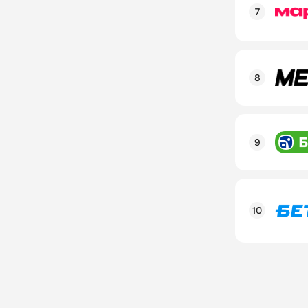
Бонусы и ак
Рейтинг пол
Бонусы
17
Линия в лай
Бонусы и ак
Рейтинг пол
Промокод
Линия в лай
Бонусы и ак
Рейтинг пол
Промокод
Линия в лай
Бонусы и ак
Промокод
Рейтинг пол
Линия в лай
Бонусы и ак
Промокод