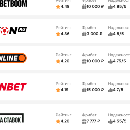
Рейтинг
Фрибет
Надежност
ции
5/5
4.49
10 000 ₽
4.85/5
ьзователей
5/5
Коэффициенты
Бонусы
ве
5/5
Удобство платежей
22
Рейтинг
Фрибет
Надежност
ции
5/5
4.36
3 000 ₽
4.8/5
ьзователей
5/5
Коэффициенты
Бонусы
ве
3/5
Удобство платежей
42
Рейтинг
Фрибет
Надежност
ции
4/5
4.20
10 000 ₽
4.75/5
ьзователей
5/5
Коэффициенты
Бонусы
ве
4/5
Удобство платежей
34
Рейтинг
Фрибет
Надежност
ции
5/5
4.19
15 000 ₽
4.7/5
Бонусы
ьзователей
5/5
Коэффициенты
10
ве
4/5
Удобство платежей
Рейтинг
Фрибет
Надежност
ции
4/5
4.20
7 777 ₽
4.55/5
Бонусы
ьзователей
5/5
Коэффициенты