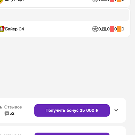
Байер 04
0
0
0
0
ь
Отзывов
Получить бонус 25 000 ₽
52
5/5
Линия в прематче
4/5
4/5
Служба поддержки
5/5