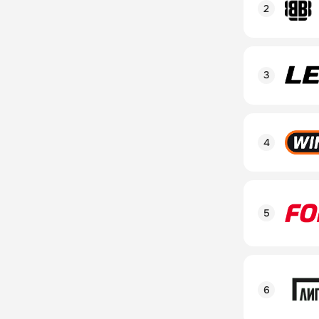
Бонусы и ак
Рейтинг пол
Промокод
Линия в лай
Бонусы и ак
Рейтинг пол
Промокод
Линия в лай
Бонусы и ак
Рейтинг пол
Промокод
Линия в лай
Бонусы и ак
Промокод
Рейтинг пол
Линия в лай
Бонусы и ак
Промокод
Рейтинг пол