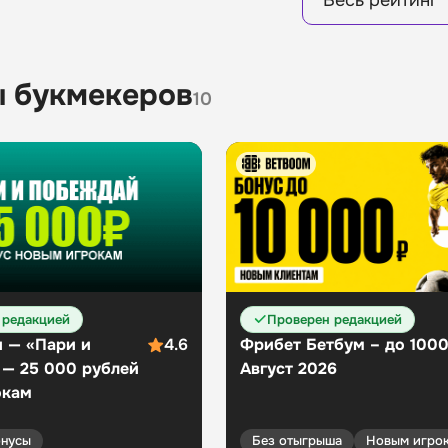
ции
4/5
Бонусы
13
 букмекеров
10
 редакцией
Проверен редакцией
 — «Пари и
4.6
Фрибет Бетбум – до 100
 — 25 000 рублей
Август 2026
окам
нусы
Без отыгрыша
Новым игро