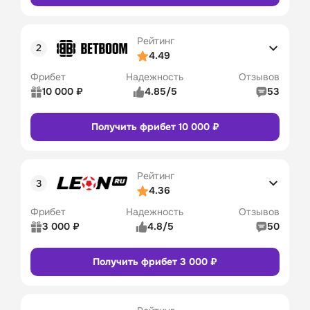
Коэффициенты
5/5
Линия в прематче
4/5
Рейтинг
Линия в лайве
5/5
4.49
Удобство платежей
4/5
Фрибет
Надежность
Отзывов
Служба поддержки
5/5
10 000 ₽
4.85/5
53
Бонусы и акции
5/5
Рейтинг 
5/5
Получить фрибет 10 000 ₽
пользователей
Промокод
Бонусы
Коэффициенты
5/5
22
Линия в прематче
4/5
Рейтинг
Линия в лайве
Сайт
Приложение
5/5
4.36
Удобство платежей
4/5
Фрибет
Надежность
Отзывов
Служба поддержки
4/5
3 000 ₽
4.8/5
50
Бонусы и акции
5/5
Рейтинг 
5/5
Получить фрибет 3 000 ₽
пользователей
Промокод
Бонусы
Коэффициенты
5/5
42
Линия в прематче
5/5