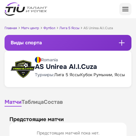
Главная
Матч центр
Футбол
Лига 5 Яссы
AS Unirea Al.I.Cuza
Популярные БК
Виды спорта
Пари
По букмекеру
БетБум
Леон
Pari
Romania
Приложения для Android
Винлайн
BetBoom
AS Unirea Al.I.Cuza
Фонбет
Leon
Пари
Турниры:
Лига 5 Яссы
Кубок Румынии, Яссы
Виды спорта
Марафон
Winline
БетБум
Бетсити
Fonbet
Леон
Баскетбол
Статьи о БК
Мелбет
Лига Ставок
Винлайн
Киберспорт
Winline
Лига Ставок
Марафон
Фонбет
Теннис
Матчи
Таблица
Состав
База знаний
По видам спорта
Олимпбет
Бет-М
Марафон
Хоккей
Виды ставок
Тенниси
Baltbet
Бетсити
Футбол
Футбол
Футбол
По видам спорта
Предстоящие матчи
Основы ставок
Балтбет
Melbet
Мелбет
Хоккей
Евролига
Сервисы
Бет-М
Olimpbet
Лига Ставок
Баскетбол
Футбол
Виды спорта
Предстоящих матчей пока нет.
Кубок России
Беттери
Tennisi
Олимпбет
Теннис
Хоккей