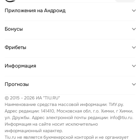
Приложения на Андроид
Пари
Бонусы
БетБум
Pari
Фрибеты
Леон
BetBoom
Лига Ставок
Пари
Информация
Leon
Мелбет
БетБум
Winline
Политика конфиденциальности
Прогнозы
Бетсити
Леон
Fonbet
Политика cookies
Марафон
© 2015 - 2026 ИА "TIU.RU"
Винлайн
Прогнозы на спорт
Марафон
Пользовательское соглашение
Наименование средства массовой информации: ТИУ.ру.
Фонбет
Фонбет
Футбол
Адрес редакции: 141410, Московская обл, г.о. Химки, г Химки,
Betcity
Согласие на обработку персональных данных
ул. Дружбы. Адрес электронной почты редакции: info@tiu.ru.
Винлайн
Марафон
Хоккей
Информация на сайте носит исключительно
Melbet
Контакты
информационный характер.
Бетсити
Баскетбол
Tiu.ru не является букмекерской конторой и не организует