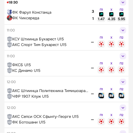
18:30
Чемпионат мира
П1
X
П2
Суперлига России
3
ФК Фарул Констанца
ФК Чиксереда
Чемпионат Европы
1
1.47
4.35
5.95
Киберспорт
11:00
IEM Cologne
П1
X
П2
The International
КСУ Штиинца Бухарест U15
—
АКС Спорт Тим Бухарест U15
Esports World Cup Counter Strike
11:00
П1
X
П2
ФКСБ U15
—
КС Динамо U15
12:00
П1
X
П2
АКС Штиинца Политехника Тимишоара U15
—
ЧФР 1907 Клуж U15
12:00
П1
X
П2
АКС Сепси ОСК Сфынту-Георге U15
—
ФК Ботошани U15