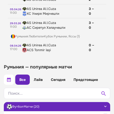
Букмекеры для ставок на киберспорт
НБА
НБА
Baltbet
Букмекеры для профессиональных игроков
Единая Лига ВТБ
Единая Лига ВТБ
24Бет
AS Unirea Al.I.Cuza
3 –
05.04.26
Букмекеры для ставок на футбол
Евролига
Евролига
11:00
КС Униря Мирчешти
0
WNBA
WNBA
AS Unirea Al.I.Cuza
3 –
29.03.26
Суперлига
Суперлига
11:00
АС Сиретул Хэлаучешти
0
Теннис
Теннис
US Open 2026 ATP
ATP
Румыния Любители
Кубок Румынии, Яссы (1)
US Open 2026 WTA
WTA
AS Unirea Al.I.Cuza
0 –
08.04.26
Настольный теннис
Cincinnati ATP
17:00
ACS Tonmir Iași
0
Cincinnati WTA
Челленджер
Настольный теннис
Лига Про
Чемпионат мира
Setka Cup
Румыния — популярные матчи
Волейбол
Кубок мира
Чемпионат Европы
Лига Наций
Все
Лайв
Сегодня
Предстоящие
WTT Champions Yokohama, MS
Суперлига России
Киберспорт
WTT Champions Yokohama, WS
Поиск...
Europe Smash Sweden, WS
IEM Cologne
Europe Smash Sweden, MS
The International
Волейбол
Футбол
Матчи (20)
Лига Наций