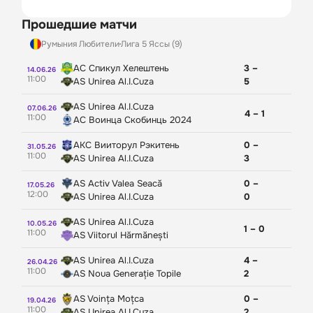
Лига Чемпионов
Зенит
Betcity
Тенниси
Теннис
Настольный теннис
Баскетбол
Прошедшие матчи
Лига Европы
Спортбет
Bettery
Балтбет
Футбол
Волейбол
Теннис
24bet
Zenit
Беттери
Киберспорт
Настольный теннис
Румыния Любители
Лига 5 Яссы (9)
Рейтинги
Футбол
Спортбет
Зенит
Волейбол
АС Спикул Хелештень
3 –
14.06.26
Прочие категории
Лучшие букмекеры
РПЛ
24bet
Киберспорт
11:00
AS Unirea Al.I.Cuza
5
Приложения для iOS
Футбол
Легальные букмекерские конторы
Фрибеты
Лига чемпионов
Российские букмекеры
Фрибеты без депозита
АПЛ
РПЛ
Leon
AS Unirea Al.I.Cuza
07.06.26
4 – 1
11:00
АС Воинца Скобинць 2024
БК с мобильным приложением
Фрибет без отыгрыша
Серия А
Лига чемпионов
Zenit
Надежные букмекеры
Промокод без отыгрыша
Ла Лига
АПЛ
Лига Ставок
АКС Вииторул Рэкитень
0 –
31.05.26
БК с гостевым демосчетом
Бонус за регистрацию без отыгрыша
Бундеслига
Серия А
Марафон
11:00
AS Unirea Al.I.Cuza
3
БК с большими коэффициентами
Фрибеты сегодня
Лига Европы
Ла Лига
Melbet
AS Activ Valea Seacă
0 –
17.05.26
БК с минимальными депозитами
Лучшие фрибеты
Лига конференций
Бундеслига
Pari
12:00
AS Unirea Al.I.Cuza
0
Букмекеры для ставок на американский футбол
Фрибет новым игрокам
Лига наций
Лига Европы
Tennisi
Букмекеры для ставок на бейсбол
Новые БК с фрибетом
Суперкубок УЕФА
Лига конференций
Fonbet
AS Unirea Al.I.Cuza
10.05.26
1 – 0
11:00
Хоккей
Хоккей
Букмекеры для ставок на гольф
Фрибет 3000
Betcity
AS Viitorul Hărmănești
Букмекеры для ставок на автогонки
Акции букмекерских контор при регистрации
КХЛ
КХЛ
BetBoom
AS Unirea Al.I.Cuza
4 –
26.04.26
Букмекеры для ставок на чемпионаты мира и Европы
Промокоды букмекеров
НХЛ
НХЛ
Bettery
11:00
AS Noua Generație Topile
2
Букмекеры для ставок на дартс
Бездепозитные бонусы за регистрацию
АХЛ
АХЛ
Olimpbet
Баскетбол
Баскетбол
Букмекеры для ставок на скачки
Бездепозитные бонусы букмекеров
Winline
AS Voința Moțca
0 –
19.04.26
11:00
AS Unirea Al.I.Cuza
2