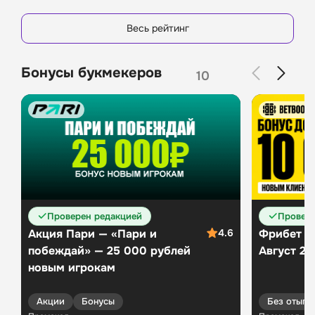
Линия в прематче
3/5
Линия в лайве
Сайт
Приложение
4/5
Весь рейтинг
Удобство платежей
4/5
Служба поддержки
4/5
Бонусы букмекеров
10
Бонусы и акции
4/5
Промокод
Бонусы
13
Сайт
Приложение
Проверен редакцией
Провере
Акция Пари — «Пари и
4.6
Фрибет Б
побеждай» — 25 000 рублей
Август 20
новым игрокам
Акции
Бонусы
Без отыгр