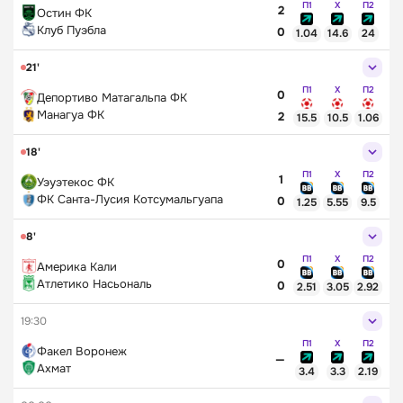
П1
X
П2
2
Остин ФК
Клуб Пуэбла
0
1.04
14.6
24
21'
П1
X
П2
0
Депортиво Матагальпа ФК
Манагуа ФК
2
15.5
10.5
1.06
18'
П1
X
П2
1
Уэуэтекос ФК
ФК Санта-Лусия Котсумальгуапа
0
1.25
5.55
9.5
8'
П1
X
П2
0
Америка Кали
Атлетико Насьональ
0
2.51
3.05
2.92
19:30
П1
X
П2
Факел Воронеж
—
Ахмат
3.4
3.3
2.19