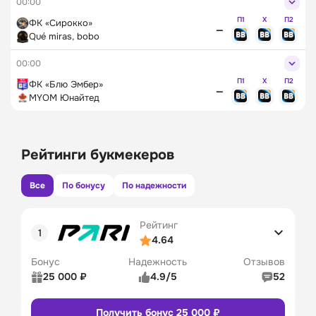
00:00
П1
X
П2
ФК «Сирокко»
—
Qué miras, bobo
00:00
П1
X
П2
ФК «Блю Эмбер»
—
MYOM Юнайтед
Рейтинги букмекеров
Все
По бонусу
По надежности
Рейтинг
4.64
Бонус
Надежность
Отзывов
25 000 ₽
4.9/5
52
Рейтинг 
5/5
Получить бонус 25 000 ₽
пользователей