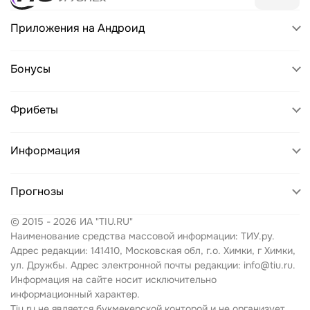
Приложения на Андроид
Пари
Бонусы
БетБум
Pari
Фрибеты
Леон
BetBoom
Лига Ставок
Пари
Информация
Leon
Мелбет
БетБум
Winline
Политика конфиденциальности
Прогнозы
Бетсити
Леон
Fonbet
Политика cookies
Марафон
© 2015 - 2026 ИА "TIU.RU"
Винлайн
Прогнозы на спорт
Марафон
Пользовательское соглашение
Наименование средства массовой информации: ТИУ.ру.
Фонбет
Фонбет
Футбол
Адрес редакции: 141410, Московская обл, г.о. Химки, г Химки,
Betcity
Согласие на обработку персональных данных
ул. Дружбы. Адрес электронной почты редакции: info@tiu.ru.
Винлайн
Марафон
Хоккей
Информация на сайте носит исключительно
Melbet
Контакты
информационный характер.
Бетсити
Баскетбол
Tiu.ru не является букмекерской конторой и не организует