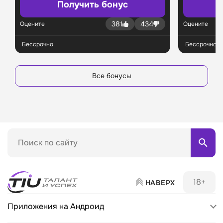
Получить бонус
П
381
434
Оцените
Оцените
Бессрочно
Бессрочно
Все бонусы
Поиск по матч-центру
18+
НАВЕРХ
Приложения на Андроид