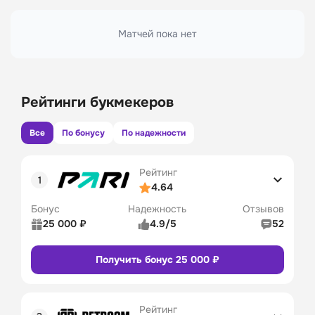
Лига Чемпионов
Зенит
Betcity
Тенниси
Теннис
Настольный теннис
Баскетбол
Лига Европы
Спортбет
Bettery
Балтбет
Футбол
Волейбол
Теннис
Матчей пока нет
24bet
Zenit
Беттери
Киберспорт
Настольный теннис
Рейтинги
Футбол
Спортбет
Зенит
Волейбол
Прочие категории
Лучшие букмекеры
РПЛ
24bet
Киберспорт
Приложения для iOS
Футбол
Легальные букмекерские конторы
Фрибеты
Лига чемпионов
Рейтинги букмекеров
Российские букмекеры
Фрибеты без депозита
АПЛ
РПЛ
Leon
БК с мобильным приложением
Фрибет без отыгрыша
Серия А
Лига чемпионов
Zenit
Все
По бонусу
По надежности
Надежные букмекеры
Промокод без отыгрыша
Ла Лига
АПЛ
Лига Ставок
БК с гостевым демосчетом
Бонус за регистрацию без отыгрыша
Бундеслига
Серия А
Марафон
БК с большими коэффициентами
Фрибеты сегодня
Лига Европы
Ла Лига
Melbet
Рейтинг
4.64
БК с минимальными депозитами
Лучшие фрибеты
Лига конференций
Бундеслига
Pari
Букмекеры для ставок на американский футбол
Фрибет новым игрокам
Лига наций
Лига Европы
Tennisi
Бонус
Надежность
Отзывов
Букмекеры для ставок на бейсбол
Новые БК с фрибетом
Суперкубок УЕФА
Лига конференций
Fonbet
25 000 ₽
4.9/5
52
Хоккей
Хоккей
Букмекеры для ставок на гольф
Фрибет 3000
Betcity
Рейтинг 
Букмекеры для ставок на автогонки
Акции букмекерских контор при регистрации
КХЛ
КХЛ
BetBoom
5/5
Получить бонус 25 000 ₽
пользователей
Букмекеры для ставок на чемпионаты мира и Европы
Промокоды букмекеров
НХЛ
НХЛ
Bettery
Коэффициенты
5/5
Букмекеры для ставок на дартс
Бездепозитные бонусы за регистрацию
АХЛ
АХЛ
Olimpbet
Линия в прематче
4/5
Баскетбол
Баскетбол
Букмекеры для ставок на скачки
Бездепозитные бонусы букмекеров
Winline
Рейтинг