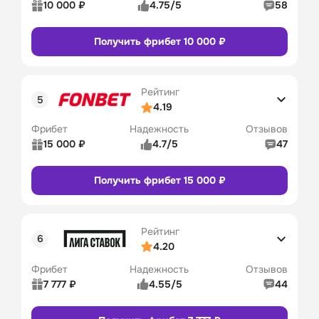
10 000 ₽
4.75/5
58
Чемпионат мира
Бонусы и акции
4/5
Суперлига России
Рейтинг 
5/5
Получить фрибет 10 000 ₽
пользователей
Чемпионат Европы
Промокод
Бонусы
Киберспорт
Коэффициенты
4/5
34
IEM Cologne
Линия в прематче
4/5
Рейтинг
The International
Линия в лайве
Сайт
Приложение
4/5
4.19
Esports World Cup Counter Strike
Удобство платежей
4/5
Фрибет
Надежность
Отзывов
Служба поддержки
4/5
15 000 ₽
4.7/5
47
Бонусы и акции
5/5
Рейтинг 
5/5
Получить фрибет 15 000 ₽
пользователей
Промокод
Бонусы
Коэффициенты
4/5
10
Линия в прематче
4/5
Рейтинг
Линия в лайве
Сайт
Приложение
4/5
4.20
Удобство платежей
4/5
Фрибет
Надежность
Отзывов
Служба поддержки
5/5
7 777 ₽
4.55/5
44
Бонусы и акции
4/5
Рейтинг 
5/5