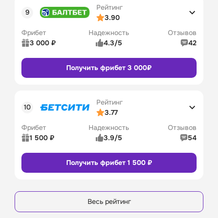
Рейтинг
Линия в лайве
Сайт
Приложение
3/5
3.90
Удобство платежей
4/5
Фрибет
Надежность
Отзывов
Служба поддержки
4/5
3 000 ₽
4.3/5
42
Бонусы и акции
4/5
Рейтинг 
5/5
Получить фрибет 3 000₽
пользователей
Промокод
Бонусы
Коэффициенты
4/5
16
Линия в прематче
4/5
Рейтинг
Линия в лайве
Сайт
Приложение
3/5
3.77
Удобство платежей
4/5
Фрибет
Надежность
Отзывов
Служба поддержки
4/5
1 500 ₽
3.9/5
54
Бонусы и акции
4/5
Рейтинг 
5/5
Получить фрибет 1 500 ₽
пользователей
Промокод
Бонусы
Коэффициенты
3/5
8
Линия в прематче
3/5
Линия в лайве
Сайт
Приложение
4/5
Весь рейтинг
Удобство платежей
4/5